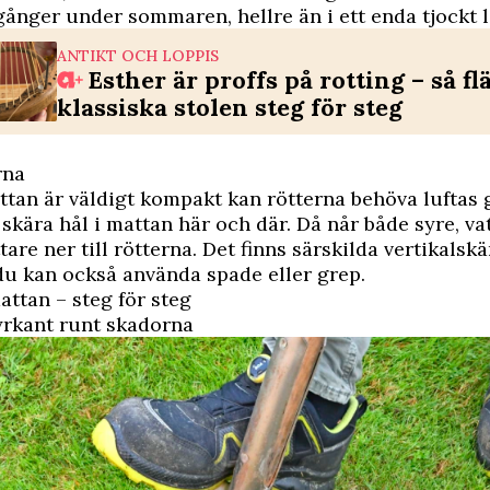
 gånger under sommaren, hellre än i ett enda tjockt l
ANTIKT OCH LOPPIS
Esther är proffs på rotting – så fl
klassiska stolen steg för steg
rna
tan är väldigt kompakt kan rötterna behöva luftas 
r skära hål i mattan här och där. Då når både syre, v
are ner till rötterna. Det finns särskilda vertikalskä
u kan också använda spade eller grep.
ttan – steg för steg
fyrkant runt skadorna