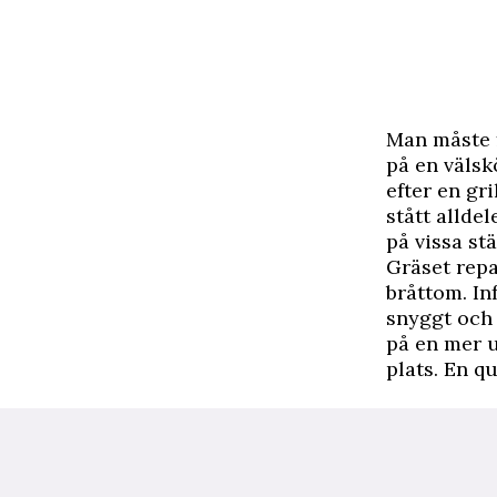
M
an måste 
på en välsk
efter en gri
stått allde
på vissa st
Gräset repa
bråttom. In
snyggt och 
på en mer u
plats. En q