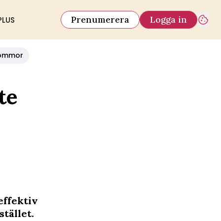
Prenumerera
Logga in
PLUS
ommor
te
effektiv
tället.