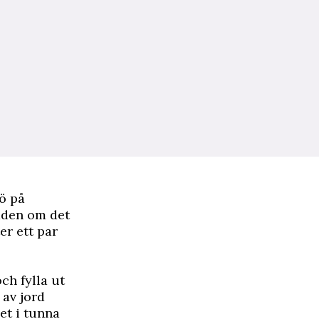
rö på
ådden om det
er ett par
ch fylla ut
 av jord
et i tunna