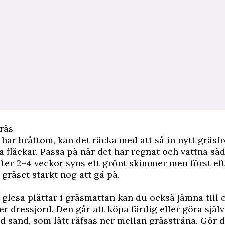
gräs
har bråttom, kan det räcka med att så in nytt gräsf
a fläckar. Passa på när det har regnat och vattna s
 Efter 2–4 veckor syns ett grönt skimmer men först eft
gräset starkt nog att gå på.
a
glesa plättar i gräsmattan kan du också jämna till o
er dressjord. Den går att köpa färdig eller göra själv
 sand, som lätt räfsas ner mellan grässtråna. Gör d