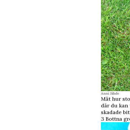
Anni Jähde
Mät hur sto
där du kan 
skadade bit
3 Bottna g