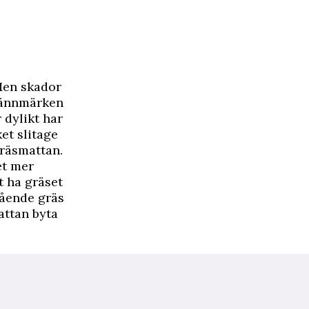
 Men skador
brännmärken
r dylikt har
et slitage
gräsmattan.
et mer
t ha gräset
mående gräs
attan byta