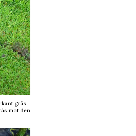
rkant gräs
gräs mot den