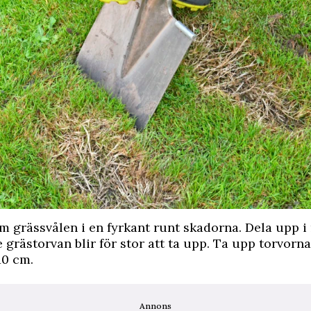
m grässvålen i en fyrkant runt skadorna. Dela upp i
e grästorvan blir för stor att ta upp. Ta upp torvorna 
10 cm.
Annons