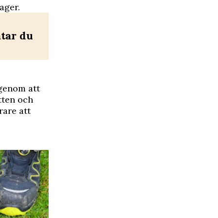
ager.
ätar du
genom att
atten och
rare att