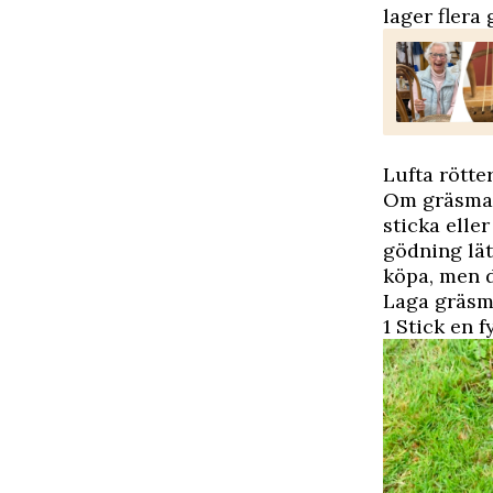
lager flera
Lufta rötte
Om gräsmat
sticka elle
gödning lätt
köpa, men d
Laga gräsma
1 Stick en 