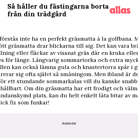
Så håller du fästingarna borta
från din trädgård
förstås inte ha en perfekt gräsmatta à la golfbana.
ött ­gräsmatta drar blickarna till sig. Det kan vara 
llning eller fläckar av vissnat gräs där en kruka elle
les för länge. Långvarig sommartorka och extra myck
ällen kan också lämna gula och knastertorra spår i 
rerar sig ofta självt så småningom. Men ibland är d
för ett stundande sommarkalas vill du kanske snabb
hållbart. Om din gräsmatta har ett frodigt och väl
ndanskymd plats, kan du helt enkelt låta bitar av m
uick fix som funkar!
Annons