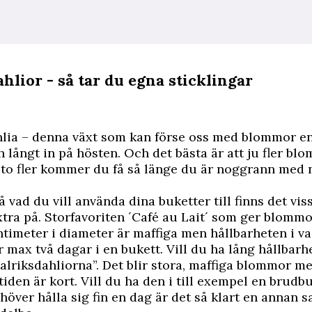
hlior - så tar du egna sticklingar
hlia – denna växt som kan förse oss med blommor en
långt in på hösten. Och det bästa är att ju fler bl
to fler kommer du få så länge du är noggrann med 
 vad du vill använda dina buketter till finns det vis
xtra på. Storfavoriten ´Café au Lait´ som ger blomm
timeter i diameter är maffiga men hållbarheten i vas
r max två dagar i en bukett. Vill du ha lång hållbarh
“talriksdahliorna”. Det blir stora, maffiga blommor m
tiden är kort. Vill du ha den i till exempel en brudb
höver hålla sig fin en dag är det så klart en annan s