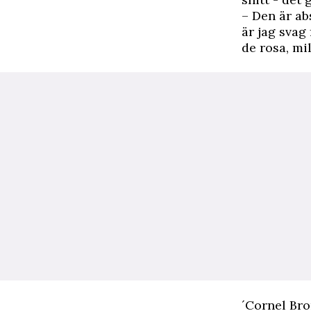
– Den är a
är jag svag
de rosa, mi
´Cornel Bro