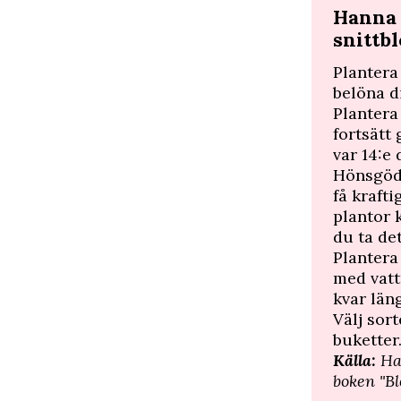
Hanna 
snitt
Plantera
belöna 
Plantera
fortsätt
var 14:e 
Hönsgöds
få kraft
plantor 
du ta de
Plantera
med vatt
kvar län
Välj sort
buketter
Källa:
Ha
boken "B