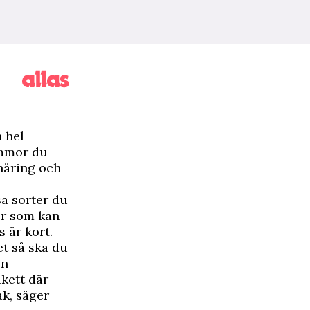
 hel
ommor du
näring och
sa sorter du
or som kan
 är kort.
et så ska du
en
ukett där
ak, säger