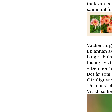
tack vare s
sammanhåll
Vacker fär
En annan av
länge i bu
inslag av vi
– Den hör t
Det är som 
Otroligt va
´Peaches´ b
Vit klassi