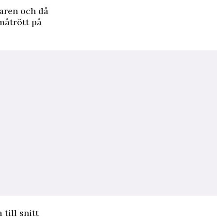
aren och då
måtrött på
till snitt