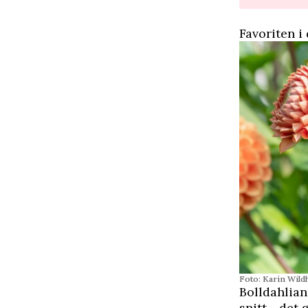
Favoriten i
Foto: Karin Wil
Bolldahlian
snitt - det