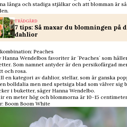
ina långa och stadiga stjälkar och att blomman är så
en.
TRÄDGÅRD
7 tips: Så maxar du blomningen på 
dahlior
gkombination: Peaches
 Hanna Wendelbos favoriter är ´Peaches´ som håller 
ketter. Som namnet antyder är den persikofärgad m
tt och rosa.
ill en kategori av dahlior, stellar, som är ganska pop
en bolldalia men med spetsiga blad som välver sig b
cker i buketter, säger Hanna Wendelbo.
lir en meter hög och blommorna är 10–15 centimeter
ker: Boom Boom White