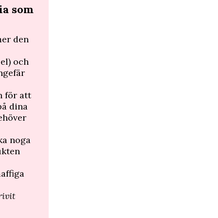
lia som
mer den
el) och
ngefär
för att
på dina
behöver
ika noga
ukten
maffiga
ivit