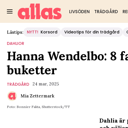
LIVSÖDEN
TRÄDGÅRD
RE
NYTT!
Korsord
Videotips för din trädgård
Lästips:
DAHLIOR
Hanna Wendelbo: 8 fan
buketter
24 mar, 2025
TRÄDGÅRD
Mia Zettermark
Foto: Bonnier Fakta, Shutterstock/TT
Dahlia är
och väljer