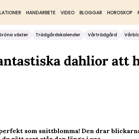
LATIONER
HANDARBETE
VIDEO
BLOGGAR
HOROSKOP
Gröna växter
Trädgårdskalender
Vårträdgård
Vårbl
tastiska dahlior att h
 perfekt som snittblomma! Den drar blickarna 
 du rätt sort står den länge i vas.