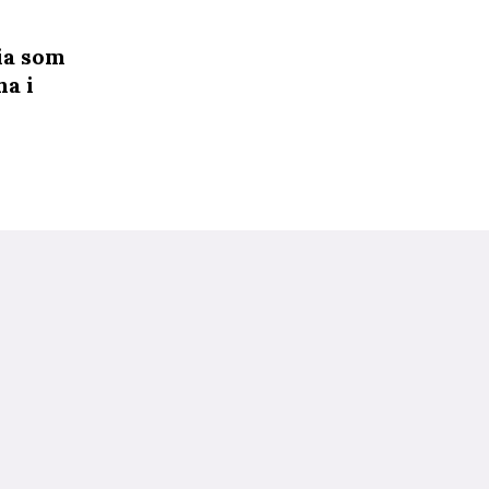
ia som
ha i