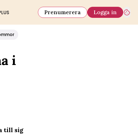
Prenumerera
Logga in
PLUS
ommor
a i
till sig