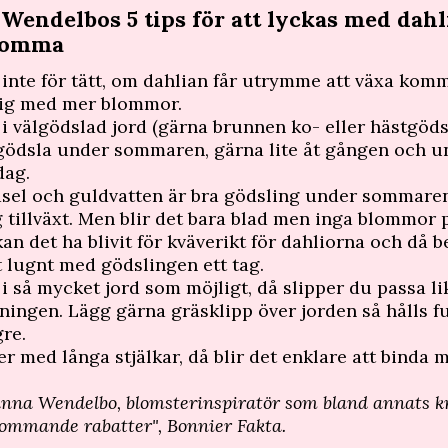
Wendelbos 5 tips för att lyckas med dah
blomma
 inte för tätt, om dahlian får utrymme att växa kom
dig med mer blommor.
 i välgödslad jord (gärna brunnen ko- eller hästgöds
 gödsla under sommaren, gärna lite åt gången och u
dag.
el och guldvatten är bra gödsling under sommaren 
ig tillväxt. Men blir det bara blad men inga blommor 
kan det ha blivit för kväverikt för dahliorna och då 
t lugnt med gödslingen ett tag.
 i så mycket jord som möjligt, då slipper du passa l
ningen. Lägg gärna gräsklipp över jorden så hålls f
gre.
er med långa stjälkar, då blir det enklare att binda 
.
nna Wendelbo, blomsterinspiratör som bland annats kr
lommande rabatter", Bonnier Fakta.