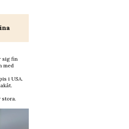
dina
sig fin
en med
pis i USA.
akåt.
 stora.