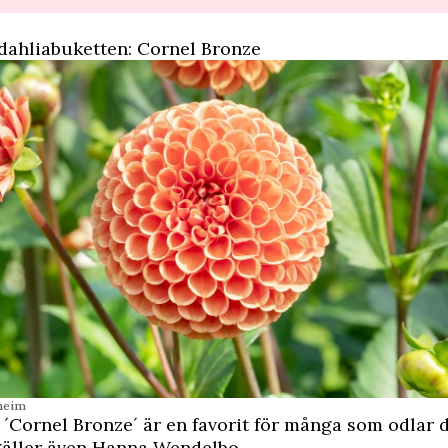
 dahliabuketten: Cornel Bronze
dheim
 ´Cornel Bronze´ är en favorit för många som odlar da
 gäller även Hanna Wendelbo.