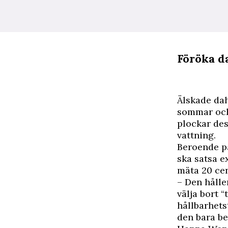
Föröka da
Älskade da
sommar och 
plockar des
vattning.
Beroende på
ska satsa e
mäta 20 cen
– Den hålle
välja bort 
hållbarhets
den bara be