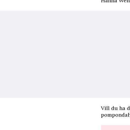
Hanna Wen
Vill du ha 
pompondahli