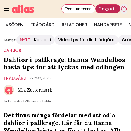
Prenumerera
Logga in
LIVSÖDEN
TRÄDGÅRD
RELATIONER
HANDARBETE
NYTT!
Korsord
Videotips för din trädgård
Grö
Lästips:
DAHLIOR
Dahlior i pallkrage: Hanna Wendelbos
bästa tips för att lyckas med odlingen
TRÄDGÅRD
27 mar, 2025
Mia Zettermark
Li Fernstedt/Bonnier Fakta
Det finns många fördelar med att odla
dahlior i pallkrage. Här får du Hanna
Wendelbos bästa tips för att lyckas. Allt