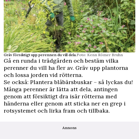
Gräv försiktigt upp perennen du vill dela.
Foto: Kenn Römer Bruhn
Gå en runda i trädgården och bestäm vilka
perenner du vill ha fler av. Gräv upp plantorna
och lossa jorden vid rötterna.
Se också:
Plantera blåbärsbuskar – så lyckas du!
Många perenner är lätta att dela, antingen
genom att försiktigt dra isär rötterna med
händerna eller genom att sticka ner en grep i
rotsystemet och lirka fram och tillbaka.
Annons