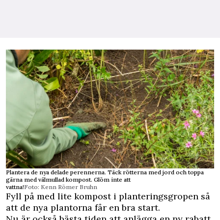
Plantera de nya delade perennerna. Täck rötterna med jord och toppa
gärna med välmullad kompost. Glöm inte att
vattna!
Foto: Kenn Römer Bruhn
Fyll på med lite kompost i planteringsgropen så
att de nya plantorna får en bra start.
Nu är också bästa tiden att anlägga en ny rabatt.