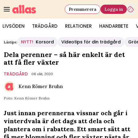
Prenumerera
Logga in
LIVSÖDEN
TRÄDGÅRD
RELATIONER
HANDARBETE
NYTT!
Korsord
Videotips för din trädgård
Grö
Lästips:
Dela perenner – så här enkelt är det
att få fler växter
TRÄDGÅRD
08 okt, 2020
Kenn Römer Bruhn
Foto: Kenn Römer Bruhn
Just innan perennerna vissnar och går i
vinterdvala är det dags att dela och
plantera om i rabatten. Ett smart sätt att
få mer blomning och fler växter nästa år.