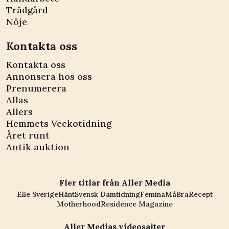
Trädgård
Nöje
Kontakta oss
Kontakta oss
Annonsera hos oss
Prenumerera
Allas
Allers
Hemmets Veckotidning
Året runt
Antik auktion
Fler titlar från Aller Media
Elle Sverige
Hänt
Svensk Damtidning
Femina
MåBra
Recept
Motherhood
Residence Magazine
Aller Medias videosajter