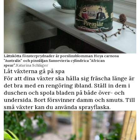
Lättskötta fönsterprydnader är porslinsblomman Hoya carnosa
”Australis” och pinnliljan Sansevieria cylindrica ”African
spear”.
Katarina Schläger
Låt växterna gå på spa
För att dina växter ska hålla sig fräscha länge är
det bra med en rengöring ibland. Ställ in dem i
duschen och spola bladen på både över- och
undersida. Bort försvinner damm och smuts. Till
små växter kan du använda sprayflaska.