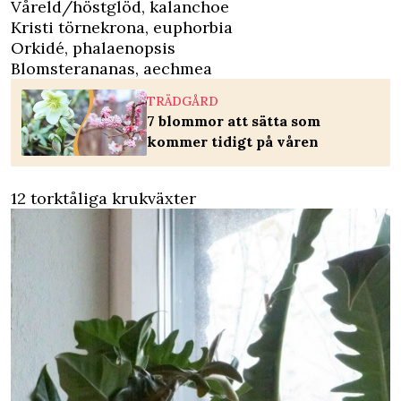
Våreld/höstglöd, kalanchoe
Kristi törnekrona, euphorbia
Orkidé, phalaenopsis
Blomsterananas, aechmea
TRÄDGÅRD
7 blommor att sätta som
kommer tidigt på våren
12 torktåliga krukväxter