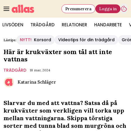
Prenumerera
Logga in
LIVSÖDEN
TRÄDGÅRD
RELATIONER
HANDARBETE
NYTT!
Korsord
Videotips för din trädgård
Grö
Lästips:
Här är krukväxter som tål att inte
vattnas
TRÄDGÅRD
18 mar, 2024
Katarina Schläger
Slarvar du med att vattna? Satsa då på
krukväxter som verkligen vill torka upp
mellan vattningarna. Skippa törstiga
sorter med tunna blad som murgröna och