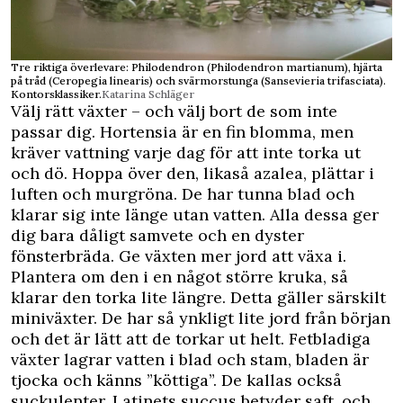
Tre riktiga överlevare: Philodendron (Philodendron martianum), hjärta
på tråd (Ceropegia linearis) och svärmorstunga (Sansevieria trifasciata).
Kontorsklassiker.
Katarina Schläger
Välj rätt växter – och välj bort de som inte
passar dig. Hortensia är en fin blomma, men
kräver vattning varje dag för att inte torka ut
och dö. Hoppa över den, likaså azalea, plättar i
luften och murgröna. De har tunna blad och
klarar sig inte länge utan vatten. Alla dessa ger
dig bara dåligt samvete och en dyster
fönsterbräda. Ge växten mer jord att växa i.
Plantera om den i en något större kruka, så
klarar den torka lite längre. Detta gäller särskilt
miniväxter. De har så ynkligt lite jord från början
och det är lätt att de torkar ut helt. Fetbladiga
växter lagrar vatten i blad och stam, bladen är
tjocka och känns ”köttiga”. De kallas också
suckulenter. Latinets succus betyder saft, och