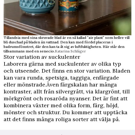
Tillandsia med sina skruvade blad är en så kallad ”air plant” som hellre vill
bli duschad på bladen än vattnad. Den kan med fördel placeras i
badrumsfönstret, där den kan ta åt sig av luftfuktigheten. Här står den
tillsammans med en senecio.
Katarina Schläger
Stor variation av suckulenter
Laborera gärna med suckulenter av olika typ
och utseende. Det finns en stor variation. Bladen
kan vara runda, spetsiga, taggiga, enfärgade
eller mönstrade.Även färgskalan har många
kontraster, allt från silvergrått, via klargrönt, till
mörkgrönt och rosaröda nyanser. Det är fint att
kombinera växter med olika form, färg, höjd,
mönster och struktur. Du kommer att upptäcka
att det finns många roliga sorter att välja på.