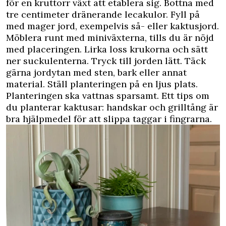
för en kruttorr växt att etablera sig. Bottna med
tre centimeter dränerande lecakulor. Fyll på
med mager jord, exempelvis så- eller kaktusjord.
Möblera runt med miniväxterna, tills du är nöjd
med placeringen. Lirka loss krukorna och sätt
ner suckulenterna. Tryck till jorden lätt. Täck
gärna jordytan med sten, bark eller annat
material. Ställ planteringen på en ljus plats.
Planteringen ska vattnas sparsamt. Ett tips om
du planterar kaktusar: handskar och grilltång är
bra hjälpmedel för att slippa taggar i fingrarna.