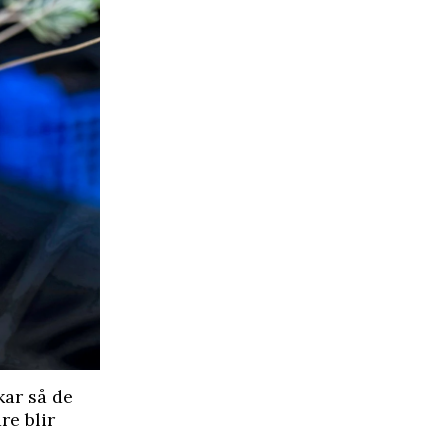
kar så de
re blir