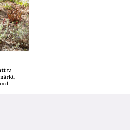
tt ta
tmärkt,
ord.