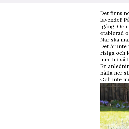
D
et finns 
lavendel! På
igång. Och 
etablerad oc
När ska ma
Det är inte 
risiga och 
med bli så l
En anlednin
hålla ner si
Och inte m