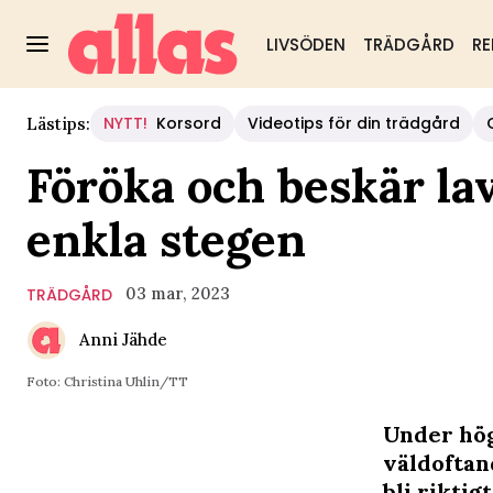
LIVSÖDEN
TRÄDGÅRD
RE
NYTT!
Korsord
Videotips för din trädgård
Lästips:
Föröka och beskär la
enkla stegen
03 mar, 2023
TRÄDGÅRD
Anni Jähde
Foto: Christina Uhlin/TT
Under hö
väldoftand
bli rikti