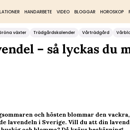
LATIONER
HANDARBETE
VIDEO
BLOGGAR
HOROSKOP
Gröna växter
Trädgårdskalender
Vårträdgård
Vårbl
vendel – så lyckas du 
gsommaren och hösten blommar den vackra,
e lavendeln i Sverige. Vill du att din laven
gt buskig och blomma? Då krävs beskärning!