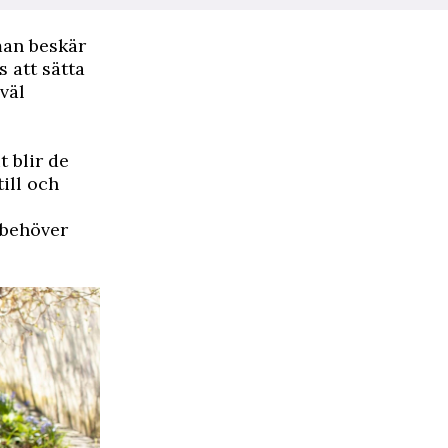
man beskär
s att sätta
väl
t blir de
ill och
 behöver