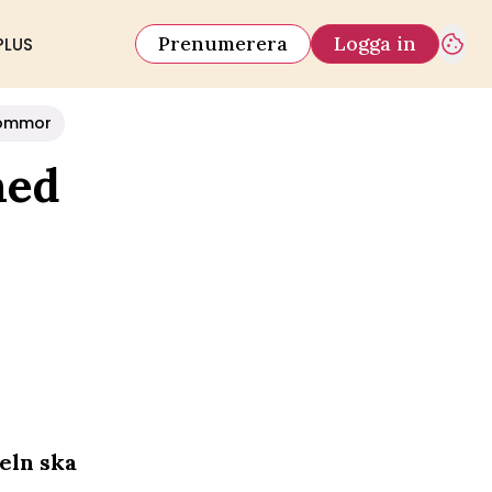
Prenumerera
Logga in
PLUS
ommor
med
deln ska