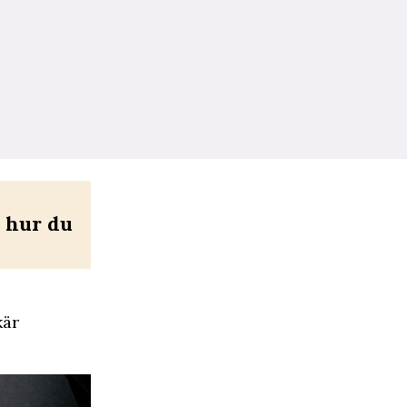
r hur du
kär