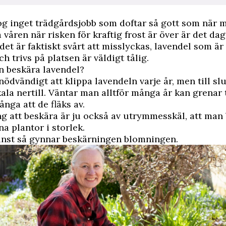
nog inget trädgårdsjobb som doftar så gott som när 
 våren när risken för kraftig frost är över är det dag
det är faktiskt svårt att misslyckas, lavendel som är 
h trivs på platsen är väldigt tålig.
n beskära lavendel?
nödvändigt att klippa lavendeln varje år, men till slu
kala nertill. Väntar man alltför många år kan grenar t
ånga att de fläks av.
g att beskära är ju också av utrymmesskäl, att man
na plantor i storlek.
inst så gynnar beskärningen blomningen.