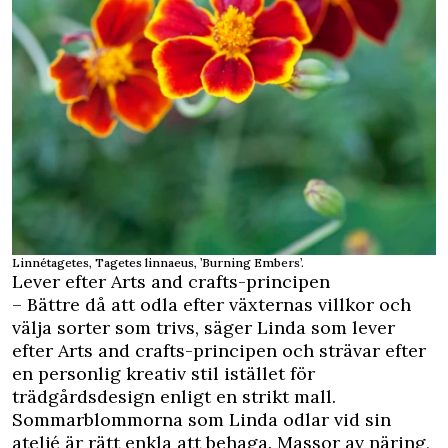
Linnétagetes, Tagetes linnaeus, ’Burning Embers’.
Lever efter Arts and crafts-principen
– Bättre då att odla efter växternas villkor och
välja sorter som trivs, säger Linda som lever
efter Arts and crafts-principen och strävar efter
en personlig kreativ stil istället för
trädgårdsdesign enligt en strikt mall.
Sommarblommorna som Linda odlar vid sin
ateljé är rätt enkla att behaga. Massor av näring,