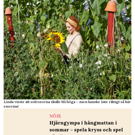
Linda visste att solrosorna skulle bli höga – men kanske inte riktigt så här
enorma!
NÖJE
Hjärngympa i hängmattan i
sommar – spela kryss och spel