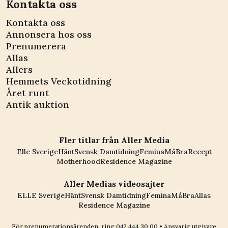
Kontakta oss
Kontakta oss
Annonsera hos oss
Prenumerera
Allas
Allers
Hemmets Veckotidning
Året runt
Antik auktion
Fler titlar från Aller Media
Elle Sverige
Hänt
Svensk Damtidning
Femina
MåBra
Recept
Motherhood
Residence Magazine
Aller Medias videosajter
ELLE Sverige
Hänt
Svensk Damtidning
Femina
MåBra
Allas
Residence Magazine
För prenumerationsärenden, ring
042 444 30 00
• Ansvarig utgivare