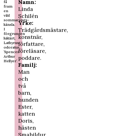
Namn:
få
fram
Linda
en
Schilén
vild
sommarängs-
Yrke:
känsla.
Trädgårdsmästare,
I
förgrunden
konstnär,
luktärt,
författare,
Lathyrus
odoratus,
föreläsare,
’Spencer
Arthur
poddare.
Hellyer’.
Familj:
Man
och
två
barn,
hunden
Ester,
katten
Doris,
hästen
Smahildur