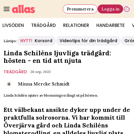
Prenumerera
Logga in
LIVSÖDEN
TRÄDGÅRD
RELATIONER
HANDARBETE
NYTT!
Korsord
Videotips för din trädgård
Grö
Lästips:
Linda Schiléns ljuvliga trädgård:
hösten - en tid att njuta
TRÄDGÅRD
26 sep, 2022
Minna Mercke Schmidt
Linda Schilén njuter av blomningen långt ut på hösten.
Ett välbekant ansikte dyker upp under de
praktfulla solrosorna. Vi har kommit till
Överjärva gård och Linda Schiléns
blomsterodling, en alldeles ljuvlig plats