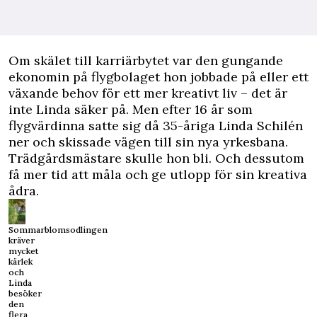
O
m skälet till karriärbytet var den gungande
ekonomin på flygbolaget hon jobbade på eller ett
växande behov för ett mer kreativt liv – det är
inte Linda säker på. Men efter 16 år som
flygvärdinna satte sig då 35-åriga Linda Schilén
ner och skissade vägen till sin nya yrkesbana.
Trädgårdsmästare skulle hon bli. Och dessutom
få mer tid att måla och ge utlopp för sin kreativa
ådra.
Sommarblomsodlingen
kräver
mycket
kärlek
och
Linda
besöker
den
flera