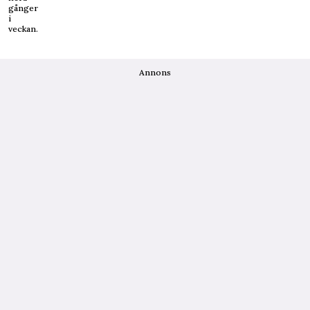
gånger
i
veckan.
Annons