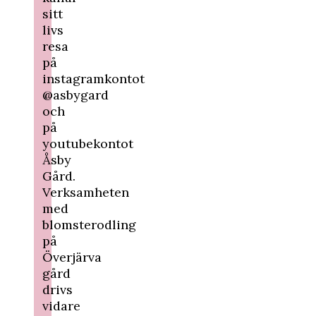
sitt
livs
resa
på
instagramkontot
@asbygard
och
på
youtubekontot
Åsby
Gård.
Verksamheten
med
blomsterodling
på
Överjärva
gård
drivs
vidare