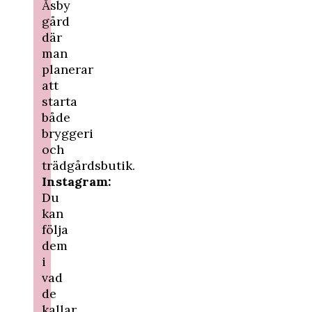
Åsby
gård
där
man
planerar
att
starta
både
bryggeri
och
trädgårdsbutik.
Instagram:
Du
kan
följa
dem
i
vad
de
kallar