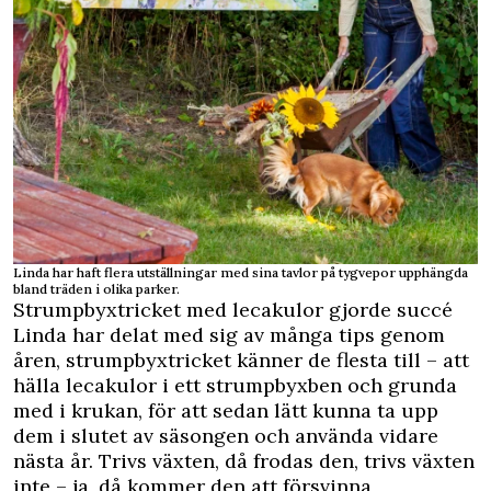
Linda har haft flera utställningar med sina tavlor på tygvepor upphängda
bland träden i olika parker.
Strumpbyxtricket med lecakulor gjorde succé
Linda har delat med sig av många tips genom
åren, strumpbyxtricket känner de flesta till – att
hälla lecakulor i ett strumpbyxben och grunda
med i krukan, för att sedan lätt kunna ta upp
dem i slutet av säsongen och använda vidare
nästa år. Trivs växten, då frodas den, trivs växten
inte – ja, då kommer den att försvinna