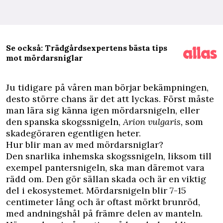
Se också: Trädgårdsexpertens bästa tips
mot mördarsniglar
J
u tidigare på våren man börjar bekämpningen,
desto större chans är det att lyckas. Först måste
man lära sig känna igen
mördarsnigeln
, eller
den spanska skogssnigeln,
Arion vulgaris,
som
skadegöraren
egentligen heter.
Hur blir man av med mördarsniglar?
Den snarlika inhemska skogssnigeln, liksom till
exempel pantersnigeln, ska man däremot vara
rädd om. Den gör sällan skada och är en viktig
del i ekosystemet. Mördarsnigeln blir 7-15
centimeter lång och är oftast mörkt brunröd,
med andningshål på främre delen av manteln.