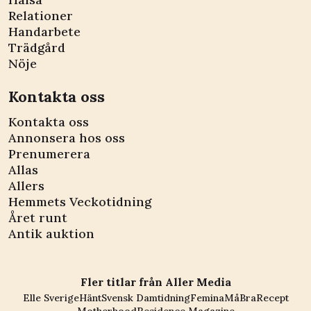
Relationer
Handarbete
Trädgård
Nöje
Kontakta oss
Kontakta oss
Annonsera hos oss
Prenumerera
Allas
Allers
Hemmets Veckotidning
Året runt
Antik auktion
Fler titlar från Aller Media
Elle Sverige
Hänt
Svensk Damtidning
Femina
MåBra
Recept
Motherhood
Residence Magazine