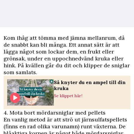
Kom ihåg att tömma med jämna mellanrum, då
de snabbt kan bli många. Ett annat sätt är att
lägga något som lockar dem, en frukt eller
grönsak, under en uppochnedvänd kruka eller
hink. På kvällen går du dit och klipper de sniglar
som samlats.
Så knyter du en ampel till din
kruka
Se klippet här!
4. Mota bort mördarsniglar med pellets
En vanlig metod är att strö ut järnsulfatspellets
(finns en rad olika varunamn) runt växterna. De
blåaktiga kornen är något både mördarsniglar