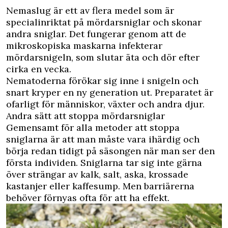
Nemaslug är ett av flera medel som är
specialinriktat på mördarsniglar och skonar
andra sniglar. Det fungerar genom att de
mikroskopiska maskarna infekterar
mördarsnigeln, som slutar äta och dör efter
cirka en vecka.
Nematoderna förökar sig inne i snigeln och
snart kryper en ny generation ut. Preparatet är
ofarligt för människor, växter och andra djur.
Andra sätt att stoppa mördarsniglar
Gemensamt för alla metoder att stoppa
sniglarna är att man måste vara ihärdig och
börja redan tidigt på säsongen när man ser den
första individen. Sniglarna tar sig inte gärna
över strängar av kalk, salt, aska, krossade
kastanjer eller kaffesump. Men barriärerna
behöver förnyas ofta för att ha effekt.