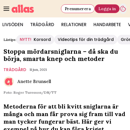
Prenumerera
Logga in
LIVSÖDEN
TRÄDGÅRD
RELATIONER
HANDARBETE
NYTT!
Korsord
Videotips för din trädgård
Grö
Lästips:
Stoppa mördarsniglarna – då ska du
börja, smarta knep och metoder
TRÄDGÅRD
11 jun, 2021
Anette Brunsell
Foto: Roger Turesson/DN/TT
Metoderna för att bli kvitt sniglarna är
många och man får prova sig fram till vad
man tycker fungerar bäst. Här ger vi
exempel på hur du kan föra kriget