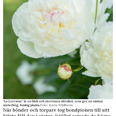
'La Lorraine' är en blek och storvuxen skönhet, som ger en nästan
meterhög, buskig planta.
Foto: Karin Wildheim
När bönder och torpare tog bondpionen till sitt
hjärta föll den i status. Istället satsade de högre