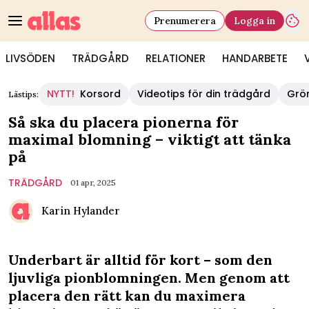
Prenumerera
Logga in
LIVSÖDEN
TRÄDGÅRD
RELATIONER
HANDARBETE
NYTT!
Korsord
Videotips för din trädgård
Grö
Lästips:
Så ska du placera pionerna för
maximal blomning – viktigt att tänka
på
TRÄDGÅRD
01 apr, 2025
Karin Hylander
Underbart är alltid för kort – som den
ljuvliga pionblomningen. Men genom att
placera den rätt kan du maximera