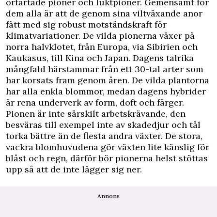
örtartade pioner och luktpioner. Gemensamt för
dem alla är att de genom sina viltväxande anor
fått med sig robust motståndskraft för
klimatvariationer. De vilda pionerna växer på
norra halvklotet, från Europa, via Sibirien och
Kaukasus, till Kina och Japan. Dagens talrika
mångfald härstammar från ett 30-tal arter som
har korsats fram genom åren. De vilda plantorna
har alla enkla blommor, medan dagens hybrider
är rena underverk av form, doft och färger.
Pionen är inte särskilt arbetskrävande, den
besväras till exempel inte av skadedjur och tål
torka bättre än de flesta andra växter. De stora,
vackra blomhuvudena gör växten lite känslig för
blåst och regn, därför bör pionerna helst stöttas
upp så att de inte lägger sig ner.
Annons