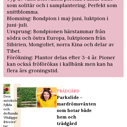
som solitär och i samplantering. Perfekt som
snittblomma.
Blomning: Bondpion i maj-juni, luktpion i
juni-juli.
Ursprung: Bondpionen härstammar från
södra och östra Europa, luktpionen från
Sibirien, Mongoliet, norra Kina och delar av
Tibet.
Förökning: Plantor delas efter 3-4 år. Pioner
kan också fröförökas i kallbänk men kan ha
flera års groningstid.
TRÄDGÅRD
Den
Parkslide –
mörkröda,
mardrömsväxten
fyllda
och
som hotar både
doftande
hem och
'Philippe
Rivoire'
trädgård
tar