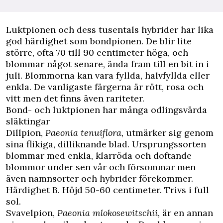
Luktpionen och dess tusentals hybrider har lika
god härdighet som bondpionen. De blir lite
större, ofta 70 till 90 centimeter höga, och
blommar något senare, ända fram till en bit in i
juli. Blommorna kan vara fyllda, halvfyllda eller
enkla. De vanligaste färgerna är rött, rosa och
vitt men det finns även rariteter.
Bond- och luktpionen har många odlingsvärda
släktingar
Dillpion,
Paeonia tenuiflora,
utmärker sig genom
sina flikiga, dilliknande blad. Ursprungssorten
blommar med enkla, klarröda och doftande
blommor under sen vår och försommar men
även namnsorter och hybrider förekommer.
Härdighet B. Höjd 50-60 centimeter. Trivs i full
sol.
Svavelpion,
Paeonia mlokosewitschii,
är en annan