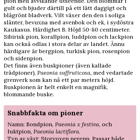
pion med avvikande utseende. Den blommar i
gult och bjuder därtill på ett lätt daggigt och
blågrönt bladverk. Vilt växer den den i soliga
slänter, bevuxna med avenbok och ek, i sydöstra
Kaukasus. Härdighet B. Höjd 50-80 centimeter.
Sibirisk pion, korallpion, luddpion och lackpion
kan också odlas i stora delar av landet. Ännu
härdigare är bergpion, turkisk pion, rosenpion
och sidenpion.
Det finns även buskpioner (även kallade
trädpioner),
Paeonia suffruticosa,
med vedartade
grenverk som kan nå ett par meters höjd.
Buskpionen är helt enkelt en magnifik,
blommande buske.
Snabbfakta om pioner
Namn: Bondpion,
Paeonia x festiva
, och
luktpion,
Paeonia lactiflora
.
Typ av växt: Storvuxen perenn. Passar både