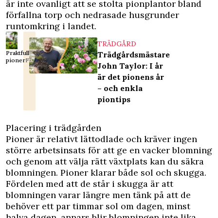
är inte ovanligt att se stolta pionplantor bland
förfallna torp och nedrasade husgrunder
runtomkring i landet.
TRÄDGÅRD
Praktfulla
Trädgårdsmästare
pioner
Foto: Karin Wildheim
John Taylor: I år
är det pionens år
– och enkla
piontips
Placering i trädgården
Pioner är relativt lättodlade och kräver ingen
större arbetsinsats för att ge en vacker blomning
och genom att välja rätt växtplats kan du säkra
blomningen. Pioner klarar både sol och skugga.
Fördelen med att de står i skugga är att
blomningen varar längre men tänk på att de
behöver ett par timmar sol om dagen, minst
halva dagen, annars blir blomningen inte lika