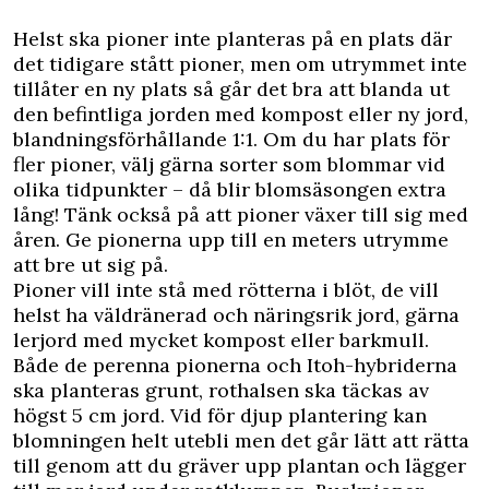
Helst ska pioner inte planteras på en plats där
det tidigare stått pioner, men om utrymmet inte
tillåter en ny plats så går det bra att blanda ut
den befintliga jorden med kompost eller ny jord,
blandningsförhållande 1:1. Om du har plats för
fler pioner, välj gärna sorter som blommar vid
olika tidpunkter – då blir blomsäsongen extra
lång! Tänk också på att pioner växer till sig med
åren. Ge pionerna upp till en meters utrymme
att bre ut sig på.
Pioner vill inte stå med rötterna i blöt, de vill
helst ha väldränerad och näringsrik jord, gärna
lerjord med mycket kompost eller barkmull.
Både de perenna pionerna och Itoh-hybriderna
ska planteras grunt, rothalsen ska täckas av
högst 5 cm jord. Vid för djup plantering kan
blomningen helt utebli men det går lätt att rätta
till genom att du gräver upp plantan och lägger