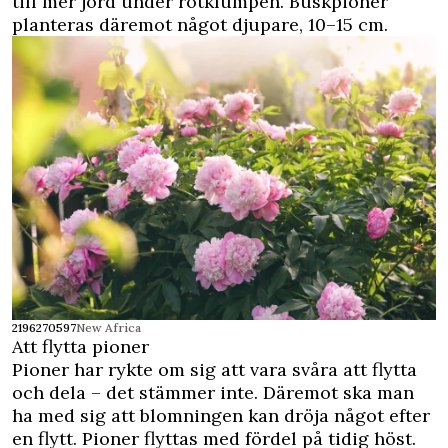
till mer jord under rotklumpen. Buskpioner
planteras däremot något djupare, 10–15 cm.
2196270597
New Africa
Att flytta pioner
Pioner har rykte om sig att vara svåra att flytta
och dela – det stämmer inte. Däremot ska man
ha med sig att blomningen kan dröja något efter
en flytt. Pioner flyttas med fördel på tidig höst.