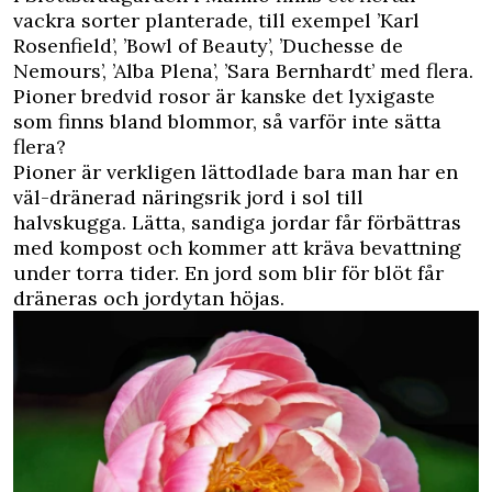
vackra sorter planterade, till exempel ’Karl
Rosenfield’, ’Bowl of Beauty’, ’Duchesse de
Nemours’, ’Alba Plena’, ’Sara Bernhardt’ med flera.
Pioner bredvid rosor är kanske det lyxigaste
som finns bland blommor, så varför inte sätta
flera?
Pioner är verkligen lättodlade bara man har en
väl-dränerad näringsrik jord i sol till
halvskugga. Lätta, sandiga jordar får förbättras
med kompost och kommer att kräva bevattning
under torra tider. En jord som blir för blöt får
dräneras och jordytan höjas.