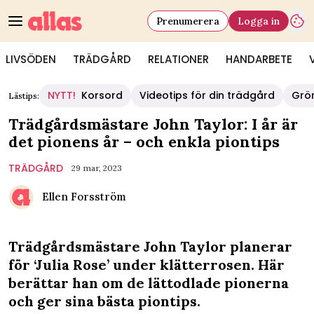
Prenumerera
Logga in
LIVSÖDEN
TRÄDGÅRD
RELATIONER
HANDARBETE
NYTT!
Korsord
Videotips för din trädgård
Grö
Lästips:
Trädgårdsmästare John Taylor: I år är
det pionens år – och enkla piontips
TRÄDGÅRD
29 mar, 2023
Ellen Forsström
Trädgårdsmästare John Taylor planerar
för ‘Julia Rose’ under klätterrosen. Här
berättar han om de lättodlade pionerna
och ger sina bästa piontips.