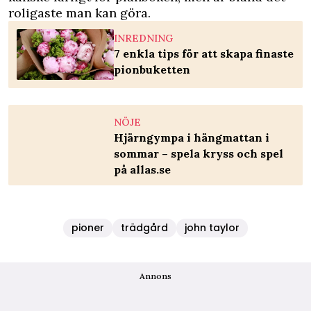
roligaste man kan göra.
INREDNING
7 enkla tips för att skapa finaste
pionbuketten
NÖJE
Hjärngympa i hängmattan i
sommar – spela kryss och spel
på allas.se
pioner
trädgård
john taylor
Annons