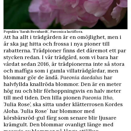
Populära ‘Sarah Bernhardt´, Paeonica lactiflora.
Att ha allt i trädgården är en omöjlighet, men i
år ska jag hitta och frossa i nya pioner till
rabatterna. Trädpioner finns det däremot ett par
stycken redan. I vår trädgård, som vi bara har
vårdat sedan 2016, är trädpionerna inte så stora
och maffiga som i gamla villaträdgårdar, men
blommar gör de ändå.
Paeonia daedalus
har
halvfyllda knallröda blommor. Den är en meter
hög nu och blir förhoppningsvis en halv meter
till med tiden. Den lilla pionen
Paeonia Itho
,
’Julia Rose’, ska sitta under klätterrosen Kordes
Aloha. ’Julia Rose´ har blommor med
körsbärsröd-gul färg som senare blir ljusare
krämgult. Den blommar ovanligt länge med