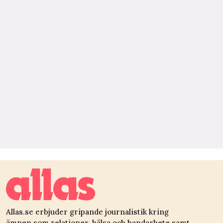
Allas.se erbjuder gripande journalistik kring
ämnen som relationer, hälsa och handarbete samt