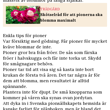
massvis av blommor på långa stjälkar.
TRÄDGÅRD
Skötselråd för att pionerna ska
blomma maximalt
Enkla tips för pioner
Var försiktig med gödning. Får pioner för mycket
kväve blommar de inte.
Pioner gror bra från fröer. De sås som färska
fröer i halvskugga och får inte torka ut. Skydd
för smågnagare behövs.
Pioner tar tid att visa sig så kasta inte bort
krukan de första två åren. Det tar några år för
dem att blomma, men resultatet är alltid
spännande.
Plantera inte för djupt. De små knopparna som
kommer på våren ska synas ovan jordytan.
Att dyka in i Svenska pionsällskapets hemsida är
kanske farligt för plånboken, men är bland det