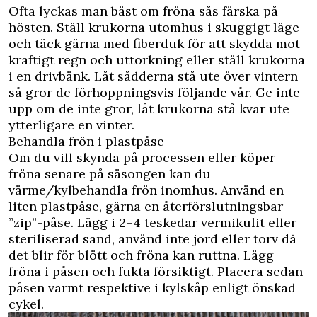
Ofta lyckas man bäst om fröna sås färska på
hösten. Ställ krukorna utomhus i skuggigt läge
och täck gärna med fiberduk för att skydda mot
kraftigt regn och uttorkning eller ställ krukorna
i en drivbänk. Låt sådderna stå ute över vintern
så gror de förhoppningsvis följande vår. Ge inte
upp om de inte gror, låt krukorna stå kvar ute
ytterligare en vinter.
Behandla frön i plastpåse
Om du vill skynda på processen eller köper
fröna senare på säsongen kan du
värme/kylbehandla frön inomhus. Använd en
liten plastpåse, gärna en återförslutningsbar
”zip”-påse. Lägg i 2–4 teskedar vermikulit eller
steriliserad sand, använd inte jord eller torv då
det blir för blött och fröna kan ruttna. Lägg
fröna i påsen och fukta försiktigt. Placera sedan
påsen varmt respektive i kylskåp enligt önskad
cykel.