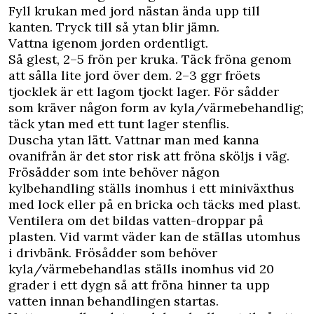
Fyll krukan med jord nästan ända upp till
kanten. Tryck till så ytan blir jämn.
Vattna igenom jorden ordentligt.
Så glest, 2–5 frön per kruka. Täck fröna genom
att sålla lite jord över dem. 2–3 ggr fröets
tjocklek är ett lagom tjockt lager. För sådder
som kräver någon form av kyla/värmebehandlig;
täck ytan med ett tunt lager stenflis.
Duscha ytan lätt. Vattnar man med kanna
ovanifrån är det stor risk att fröna sköljs i väg.
Frösådder som inte behöver någon
kylbehandling ställs inomhus i ett miniväxthus
med lock eller på en bricka och täcks med plast.
Ventilera om det bildas vatten-droppar på
plasten. Vid varmt väder kan de ställas utomhus
i drivbänk. Frösådder som behöver
kyla/värmebehandlas ställs inomhus vid 20
grader i ett dygn så att fröna hinner ta upp
vatten innan behandlingen startas.