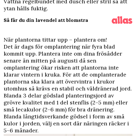
Vattna regelbundet med dusch eller stril så att
ytan hålls fuktig.
Så får du din lavendel att blomstra
När plantorna tittar upp – plantera om!
Det är dags för omplantering när fyra blad
kommit upp. Plantera inte om dina frösådder
senare än mitten på augusti då sen
omplantering ökar risken att plantorna inte
klarar vintern i kruka. För att de omplanterade
plantorna ska klara att övervintra i krukor
utomhus så krävs en stabil och väldränerad jord.
Blanda 3 delar gödslad planteringsjord av
grövre kvalitet med 1 del stenflis (2–5 mm) eller
små lecakulor (2–6 mm) för bra dränering.
Blanda långtidsverkande gödsel i form av små
kulor i jorden, välj en sort där näringen räcker i
5–6 månader.