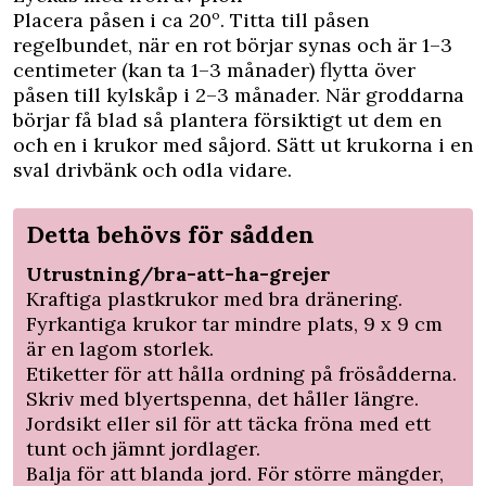
Placera påsen i ca 20º. Titta till påsen
regelbundet, när en rot börjar synas och är 1–3
centimeter (kan ta 1–3 månader) flytta över
påsen till kylskåp i 2–3 månader. När groddarna
börjar få blad så plantera försiktigt ut dem en
och en i krukor med såjord. Sätt ut krukorna i en
sval drivbänk och odla vidare.
Detta behövs för sådden
Utrustning/bra-att-ha-grejer
Kraftiga plastkrukor med bra dränering.
Fyrkantiga krukor tar mindre plats, 9 x 9 cm
är en lagom storlek.
Etiketter för att hålla ordning på frösådderna.
Skriv med blyertspenna, det håller längre.
Jordsikt eller sil för att täcka fröna med ett
tunt och jämnt jordlager.
Balja för att blanda jord. För större mängder,