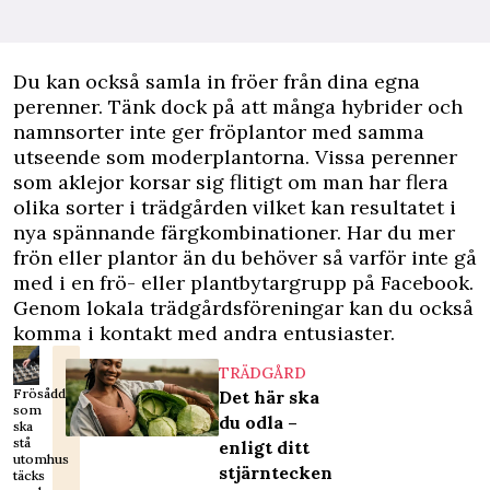
Du kan också samla in fröer från dina egna
perenner. Tänk dock på att många hybrider och
namnsorter inte ger fröplantor med samma
utseende som moderplantorna. Vissa perenner
som aklejor korsar sig flitigt om man har flera
olika sorter i trädgården vilket kan resultatet i
nya spännande färgkombinationer. Har du mer
frön eller plantor än du behöver så varför inte gå
med i en frö- eller plantbytargrupp på Facebook.
Genom lokala trädgårdsföreningar kan du också
komma i kontakt med andra entusiaster.
TRÄDGÅRD
Frösådder
Det här ska
som
du odla –
ska
stå
enligt ditt
utomhus
stjärntecken
täcks