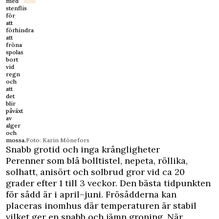
med
stenflis
för
att
förhindra
att
fröna
spolas
bort
vid
regn
och
att
det
blir
påväxt
av
alger
och
mossa.
Foto: Karin Mönefors
Snabb grotid och inga krångligheter
Perenner som blå bolltistel, nepeta, röllika,
solhatt, anisört och solbrud gror vid ca 20
grader efter 1 till 3 veckor. Den bästa tidpunkten
för sådd är i april–juni. Frösådderna kan
placeras inomhus där temperaturen är stabil
vilket ger en snabb och jämn groning. När