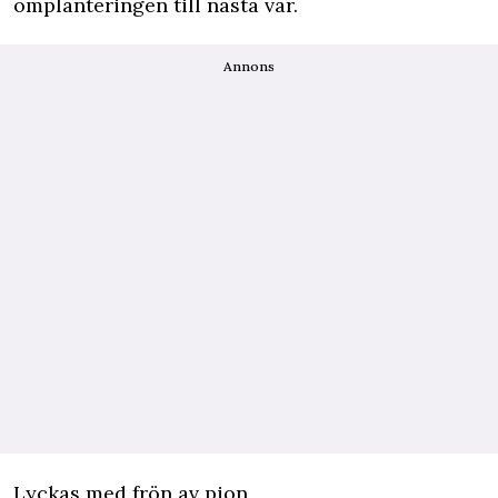
omplanteringen till nästa vår.
Annons
Lyckas med frön av pion