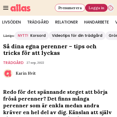
Prenumerera
Logga in
LIVSÖDEN
TRÄDGÅRD
RELATIONER
HANDARBETE
NYTT!
Korsord
Videotips för din trädgård
Grö
Lästips:
Så dina egna perenner – tips och
tricks för att lyckas
TRÄDGÅRD
27 sep, 2022
Karin Hvit
Redo för det spännande steget att börja
fröså perenner? Det finns många
perenner som är enkla medan andra
kräver en hel del av dig. Känslan att själv