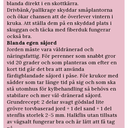
blanda direkt i en skottkärra.
Drivbänk/pallkrage skyddar småplantorna
och ökar chansen att de överlever vintern i
kruka. Att ställa dem på en skyddad plats i
skuggan och täcka med fiberduk fungerar
också bra.
Blanda egen såjord
Jorden måste vara väldränerad och
näringsfattig. För perenner som snabbt gror
vid 20 grader och som planteras om efter en
kort tid går det bra att använda
färdigblandade såjord i påse. För krukor med
sådder som tar länge tid på sig och som ska
stå utomhus för kylbehandling så behövs en
stabilare och mer väl-dränerad såjord.
Grundrecept: 2 delar svagt gödslad lite
grövre torvbaserad jord + 1 del sand + 1 del
stenflis storlek 2–5 mm. Halkflis utan tillsats
av vägsalt fungerar bra och är lätt att få tag