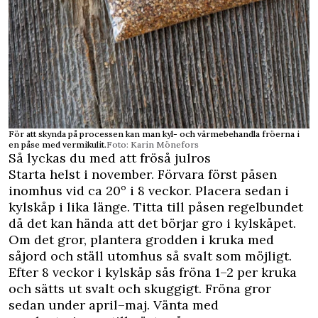
För att skynda på processen kan man kyl- och värmebehandla fröerna i
en påse med vermikulit.
Foto: Karin Mönefors
Så lyckas du med att fröså julros
Starta helst i november. Förvara först påsen
inomhus vid ca 20º i 8 veckor. Placera sedan i
kylskåp i lika länge. Titta till påsen regelbundet
då det kan hända att det börjar gro i kylskåpet.
Om det gror, plantera grodden i kruka med
såjord och ställ utomhus så svalt som möjligt.
Efter 8 veckor i kylskåp sås fröna 1–2 per kruka
och sätts ut svalt och skuggigt. Fröna gror
sedan under april–maj. Vänta med