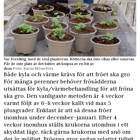
Var försiktig med de små plantorna. Rötterna ska inte vikas eller snurras.
Får de inte plats är det bättre att knipsa av en bit av
dem.
Foto: Karin Mönefors
Både kyla och värme krävs för att fröet ska gro
För många perenner behöver frösådderna
utsättas för kyla/värmebehandling för att fröna
ska gro. Den vanligaste metoden är 4 veckor
varmt följt av 6–8 veckor kallt vid max 5
plusgrader. Enklast är att så dessa fröer
inomhus under december–januari. Efter 4
veckor inomhus ställs krukorna utomhus i ett
skyddat läge, täck gärna krukorna med snö om
det är möjligt. Fröerna gror sedan relativt tidigt