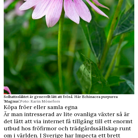
Solhattssläktet är generellt lätt att fröså. Här Echinacea purpurea
’Magnus’.
Foto: Karin Mönefors
Köpa fröer eller samla egna
Är man intresserad av lite ovanliga växter så är
det lätt att via internet få tillgång till ett enormt
utbud hos fröfirmor och trädgårdssällskap runt
om i världen. I Sverige har Impecta ett brett