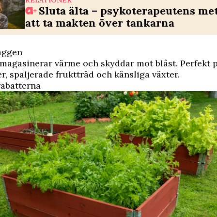
RELATIONER
Sluta älta – psykoterapeutens me
att ta makten över tankarna
väggen
agasinerar värme och skyddar mot blåst. Perfekt p
er, spaljerade fruktträd och känsliga växter.
rabatterna