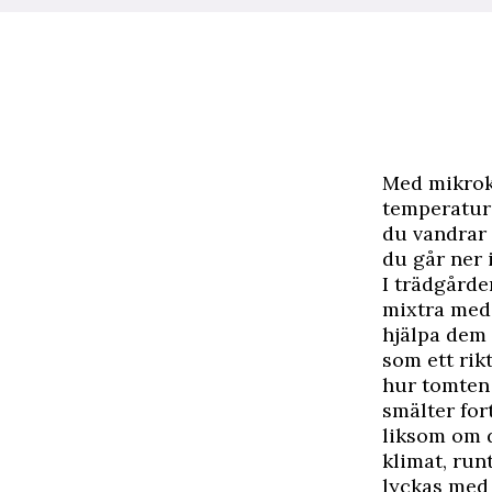
M
ed mikrok
temperatur 
du vandrar 
du går ner 
I trädgårde
mixtra med 
hjälpa dem 
som ett rik
hur tomten 
smälter for
liksom om d
klimat, ru
lyckas med 