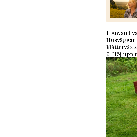
1. Använd 
Husväggar m
klätterväxt
2. Höj upp 