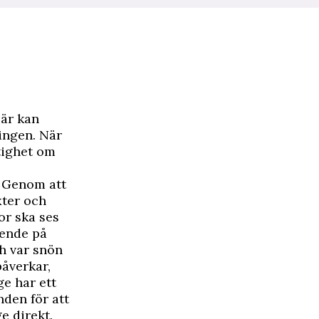
är kan
ingen. När
tighet om
. Genom att
xter och
or ska ses
oende på
h var snön
påverkar,
e har ett
den för att
e direkt.