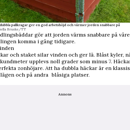
 dubbla pallkragar ger en god arbetshöjd och värmer jorden snabbare på
iella Bruske/TT
lingsbäddar gör att jorden värms snabbare på våre
lingen komma i gång tidigare.
vinden
kar och staket silar vinden och ger lä. Blåst kyler, n
ekundmeter upplevs noll grader som minus 7. Häckar
erfekta zonhöjare. Att ha dubbla häckar är en klassi
lägen och på andra blåsiga platser.
Annons