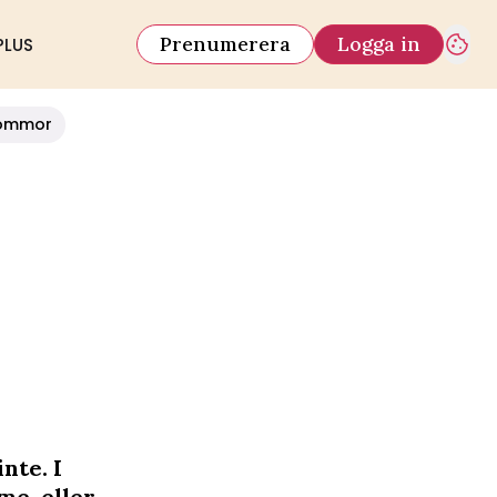
Prenumerera
Logga in
PLUS
ommor
nte. I
me, eller