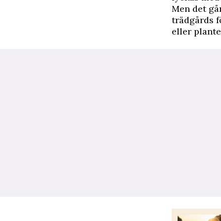
Men det går
trädgårds fö
eller plant