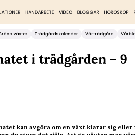
LATIONER
HANDARBETE
VIDEO
BLOGGAR
HOROSKOP
Gröna växter
Trädgårdskalender
Vårträdgård
Vårbl
atet i trädgården – 9
atet kan avgöra om en växt klarar sig eller i
kan du styra det själv. Att ge växten mer vär