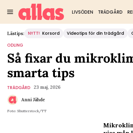
LIVSÖDEN
TRÄDGÅRD
RE
NYTT!
Korsord
Videotips för din trädgård
Lästips:
ODLING
Så fixar du mikroklim
smarta tips
23 maj, 2026
TRÄDGÅRD
Anni Jähde
Foto: Shutterstock/TT
Mikroklim
viss mån 