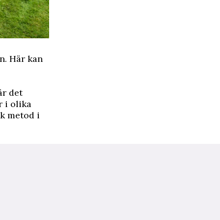
n. Här kan
är det
 i olika
sk metod i