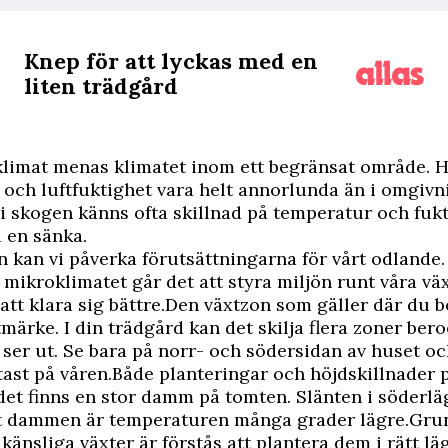
Knep för att lyckas med en
liten trädgård
limat menas klimatet inom ett begränsat område. H
och luftfuktighet vara helt annorlunda än i omgivn
i skogen känns ofta skillnad på temperatur och fuk
i en sänka.
n kan vi påverka förutsättningarna för vårt odlande
mikroklimatet går det att styra miljön runt våra vä
att klara sig bättre.Den växtzon som gäller där du b
tmärke. I din trädgård kan det skilja flera zoner ber
ser ut. Se bara på norr- och södersidan av huset oc
tast på våren.Både planteringar och höjdskillnader 
et finns en stor damm på tomten. Slänten i söderläg
nt dammen är temperaturen många grader lägre.Grun
känsliga växter är förstås att plantera dem i rätt läg