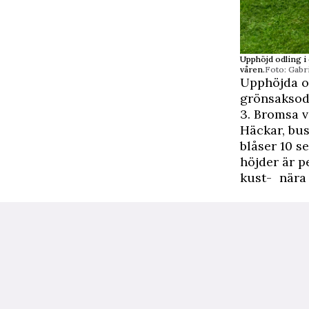
Upphöjd odling i
våren.
Foto: Gabr
Upphöjda od
grönsaksod
3. Bromsa 
Häckar, bus
blåser 10 s
höjder är p
kust- nära 