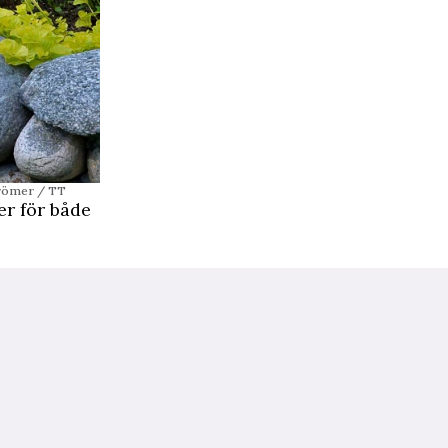
trömer / TT
r för både