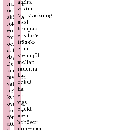
andra
framåt
växter.
och
Marktäckning
skörda
med
löken
kompakt
en
ensilage,
torr
träaska
och
eller
solig
stenmjöl
dag.
mellan
Den
raderna
kan
kan
mycket
också
väl
ha
ligga
en
kvar
viss
ovanpå
effekt,
jorden
men
för
behöver
att
upprepas