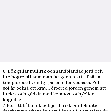
6. Lök gillar mullrik och sandblandad jord och
lite högre pH som man får genom att tillsätta
trädgårdskalk enligt påsen eller vedaska. Full
sol är också ett krav. Förbered jorden genom att
luckra och gödsla med kompost och/eller
kogödsel.
7. För att hålla lök och jord frisk bör lök inte
återkomma oftare än vart fjärde till vart sjätte år