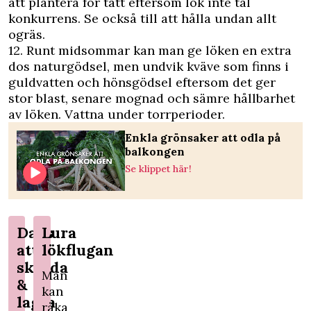
att plantera för tätt eftersom lök inte tål
konkurrens. Se också till att hålla undan allt
ogräs.
12. Runt midsommar kan man ge löken en extra
dos naturgödsel, men undvik kväve som finns i
guldvatten och hönsgödsel eftersom det ger
stor blast, senare mognad och sämre hållbarhet
av löken. Vattna under torrperioder.
Enkla grönsaker att odla på
balkongen
Se klippet här!
Dags
Lura
att
lökflugan
skörda
Man
&
kan
lagra
råka