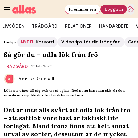
Prenumerera
Logga in
LIVSÖDEN
TRÄDGÅRD
RELATIONER
HANDARBETE
NYTT!
Korsord
Videotips för din trädgård
Grö
Lästips:
Så gör du – odla lök från frö
TRÄDGÅRD
13 feb, 2023
Anette Brunsell
Lökarna växer till sig och tar sin plats. Redan nu kan man skörda den
minsta ur varje kluster för färsk konsumtion.
Det är inte alls svårt att odla lök från frö
– att sättlök vore bäst är faktiskt lite
förlegat. Bland fröna finns ett helt annat
urval av sorter, dessutom är de mycket