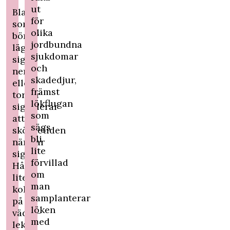
ut
Blast
för
som
olika
börjar
jordbundna
lägga
sjukdomar
sig
och
ner
skadedjur,
eller
främst
torkar
lökflugan
signalerar
som
att
sägs
skördetiden
bli
närmar
lite
sig.
förvillad
Håll
om
lite
man
koll
samplanterar
på
löken
väder-
med
leken