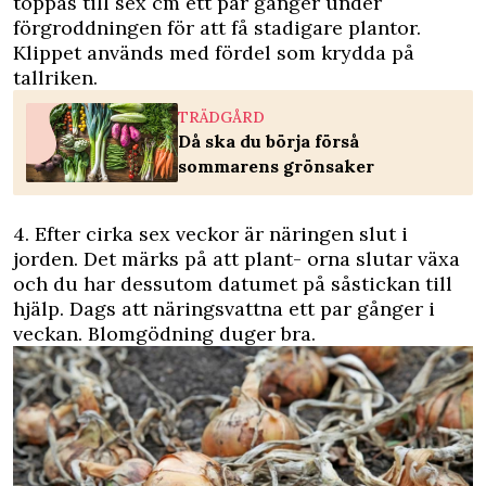
toppas till sex cm ett par gånger under
förgroddningen för att få stadigare plantor.
Klippet används med fördel som krydda på
tallriken.
TRÄDGÅRD
Då ska du börja förså
sommarens grönsaker
4. Efter cirka sex veckor är näringen slut i
jorden. Det märks på att plant- orna slutar växa
och du har dessutom datumet på såstickan till
hjälp. Dags att näringsvattna ett par gånger i
veckan. Blomgödning duger bra.