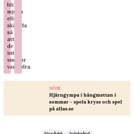
bli
mjuka
eller
skämda
så
att
de
inte
smittar
varandra.
NÖJE
Hjärngympa i hängmattan i
sommar – spela kryss och spel
på allas.se
försådd
trädgård