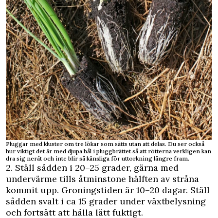
Pluggar med kluster om tre lökar som sätts utan att delas. Du ser också
hur viktigt det är med djupa hål i pluggbrättet så att rötterna verkligen kan
dra sig neråt och inte blir så känsliga för uttorkning längre fram.
2. Ställ sådden i 20–25 grader, gärna med
undervärme tills åtminstone hälften av stråna
kommit upp. Groningstiden är 10–20 dagar. Ställ
sådden svalt i ca 15 grader under växtbelysning
och fortsätt att hålla lätt fuktigt.