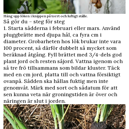
Häng upp löken i knippen på torrt och luftigt ställe.
Så gör du – steg för steg
1. Starta sådderna i februari eller mars. Använd
pluggbrätte med djupa hål, ca fyra cm i
diameter. Grobarheten hos lök brukar inte vara
100 procent, så därför dubbelt så mycket som
beräknad åtgång. Fyll brättet med 3/4-dels god
plant jord och resten såjord. Vattna igenom och
så tre frö tillsammans som bildar kluster. Täck
med en cm jord, platta till och vattna försiktigt
ovanpå. Sådden ska hållas fuktig men inte
genomvåt. Märk med sort och sådatum för att
sen kunna veta när groningstiden är över och
näringen är slut i jorden.