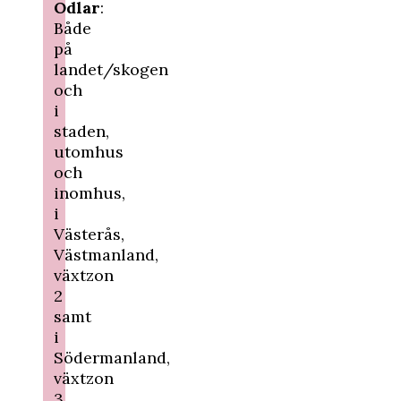
Odlar
:
Både
på
landet/skogen
och
i
staden,
utomhus
och
inomhus,
i
Västerås,
Västmanland,
växtzon
2
samt
i
Södermanland,
växtzon
3.