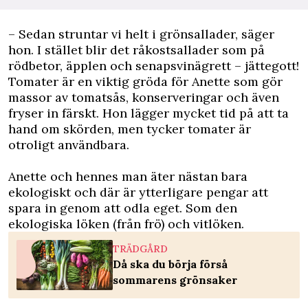
– Sedan struntar vi helt i grönsallader, säger
hon. I stället blir det råkostsallader som på
rödbetor, äpplen och senapsvinägrett – jättegott!
Tomater är en viktig gröda för Anette som gör
massor av tomatsås, konserveringar och även
fryser in färskt. Hon lägger mycket tid på att ta
hand om skörden, men tycker tomater är
otroligt användbara.
Anette och hennes man äter nästan bara
ekologiskt och där är ytterligare pengar att
spara in genom att odla eget. Som den
ekologiska löken (från frö) och vitlöken.
TRÄDGÅRD
Då ska du börja förså
sommarens grönsaker