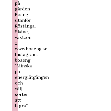
på
gården
Boäng
utanför
Röstånga,
Skåne,
växtzon
2.
www.boaeng.se
Instagram:
boaeng
”Minska
på
energiåtgången
och
välj
sorter
att
lagra”