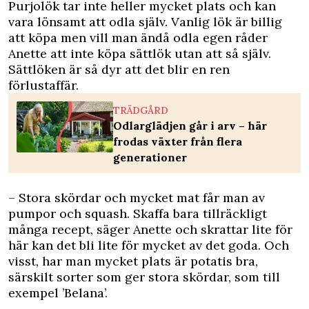
Purjolök tar inte heller mycket plats och kan
vara lönsamt att odla själv. Vanlig lök är billig
att köpa men vill man ändå odla egen råder
Anette att inte köpa sättlök utan att så själv.
Sättlöken är så dyr att det blir en ren
förlustaffär.
TRÄDGÅRD
Odlarglädjen går i arv – här
frodas växter från flera
generationer
– Stora skördar och mycket mat får man av
pumpor och squash. Skaffa bara tillräckligt
många recept, säger Anette och skrattar lite för
här kan det bli lite för mycket av det goda. Och
visst, har man mycket plats är potatis bra,
särskilt sorter som ger stora skördar, som till
exempel ’Belana’.