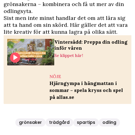
grönsakerna – kombinera och få ut mer av din
odlingsyta.
Sist men inte minst handlar det om att lära sig
att ta hand om sin skörd. Här gäller det att vara
lite kreativ för att kunna lagra på olika sätt.
Vintersådd: Preppa din odling
inför våren
Se klippet här!
NÖJE
Hjärngympa i hängmattan i
sommar – spela kryss och spel
på allas.se
grönsaker
trädgård
spartips
odling