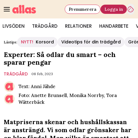
Prenumerera
Logga in
LIVSÖDEN
TRÄDGÅRD
RELATIONER
HANDARBETE
NYTT!
Korsord
Videotips för din trädgård
Grö
Lästips:
Experter: Så odlar du smart – och
sparar pengar
TRÄDGÅRD
08 feb, 2023
Text: Anni Jähde
Foto: Anette Brunsell, Monika Norrby, Tora
Wätterbäck
Matpriserna skenar och hushållskassan
är ansträngd. Vi som odlar grönsaker har
en klar fördel. Men vilka är smartast att