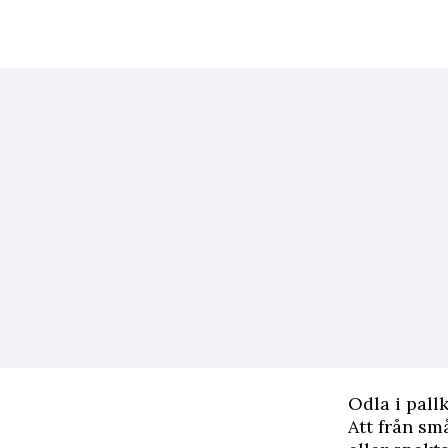
Odla i pall
Att från sm