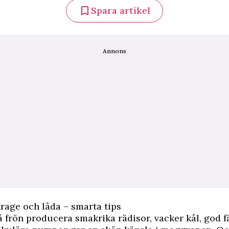
Spara artikel
Annons
krage och låda – smarta tips
å frön producera smakrika rädisor, vacker kål, god f