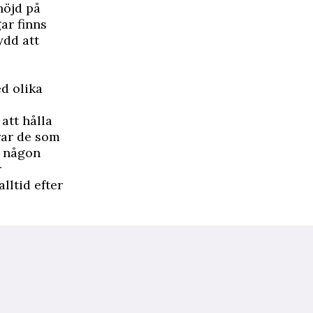
höjd på
gar finns
ydd att
ed olika
att hålla
rar de som
å någon
r
lltid efter