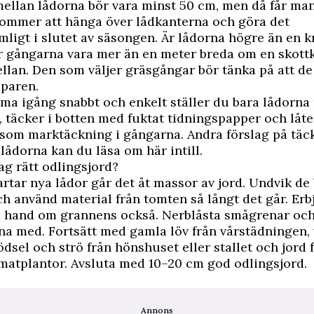
mellan lådorna bör vara minst 50 cm, men då får ma
kommer att hänga över lådkanterna och göra det
ligt i slutet av säsongen. Är lådorna högre än en k
r gångarna vara mer än en meter breda om en skottk
an. Den som väljer gräsgångar bör tänka på att de
pparen.
ma igång snabbt och enkelt ställer du bara lådorna
 täcker i botten med fuktat tidningspapper och låte
 som marktäckning i gångarna. Andra förslag på täck
lådorna kan du läsa om här intill.
jag rätt odlingsjord?
rtar nya lådor går det åt massor av jord. Undvik de 
h använd material från tomten så långt det går. Erb
a hand om grannens också. Nerblåsta smågrenar och f
tna med. Fortsätt med gamla löv från vårstädningen,
dsel och strö från hönshuset eller stallet och jord 
omatplantor. Avsluta med 10–20 cm god odlingsjord.
Annons