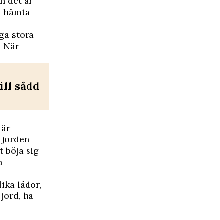
h det är
h hämta
nga stora
. När
ill sådd
 är
 jorden
t böja sig
n
ika lådor,
jord, ha