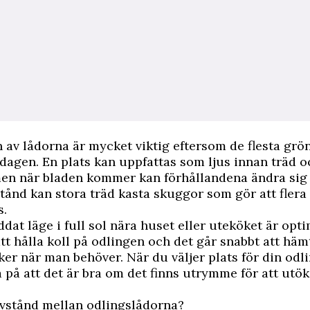
 av lådorna är mycket viktig eftersom de flesta grön
 dagen. En plats kan uppfattas som ljus innan träd 
en när bladen kommer kan förhållandena ändra sig 
tånd kan stora träd kasta skuggor som gör att fler
s.
ddat läge i full sol nära huset eller uteköket är opti
 att hålla koll på odlingen och det går snabbt att hä
er när man behöver. När du väljer plats för din odl
 på att det är bra om det finns utrymme för att utök
avstånd mellan odlingslådorna?