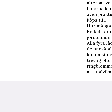
alternative
lådorna kan 
även prakti
köpa till.
Hur många 
En låda är 
jordblandni
Alla fyra l
de oanvända
kompost och
trevlig blo
ringblommor
att undvika 