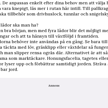
t. De anpassas enkelt efter dina behov men att välja 
vara knepigt, läs mer i rutan här intill. Till pallkra
ska tillbehör som drivhuslock, tunnlar och snigelsk
lådor ska man ha?
en bra början, men med fyra lådor blir det möjligt m
ngar och att ta hänsyn till växtföljd i framtiden.
ådorna behöver inte användas på en gång. Se bara till 
 täckta med löv, gräsklipp eller växtdelar så funge
 man slipper rensa ogräs där. Alternativet är att s
mma som marktäckare. Honungsfacelia, tagetes elle
 lyser upp och förbättrar samtidigt jorden. Sträva a
bar jord.
Annons