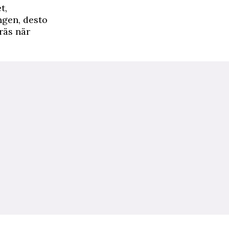
t,
ngen, desto
räs när