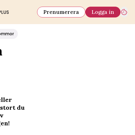
Prenumerera
Logga in
PLUS
ommor
a
ller
 stort du
av
gen!