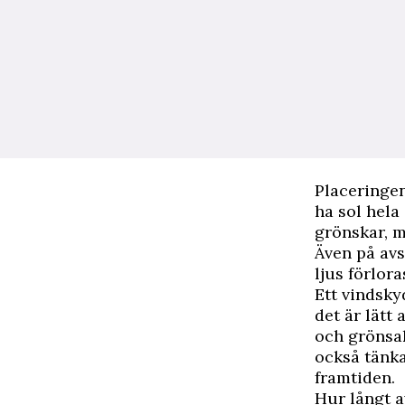
Placeringen
ha sol hela
grönskar, m
Även på avs
ljus förlora
Ett vindsky
det är lätt
och grönsak
också tänka
framtiden.
Hur långt 