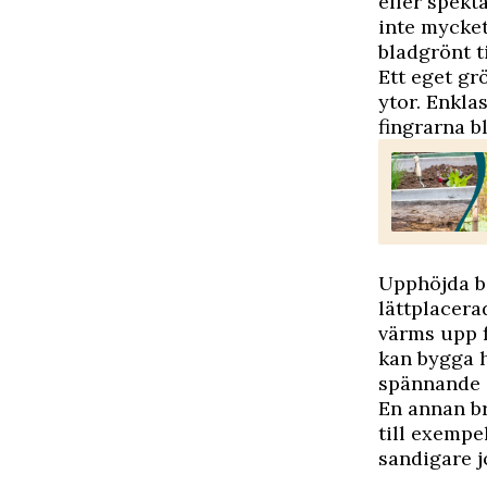
eller spekt
inte mycket
bladgrönt ti
Ett eget gr
ytor. Enklas
fingrarna b
Upphöjda bä
lättplacera
värms upp f
kan bygga h
spännande 
En annan br
till exempe
sandigare jo