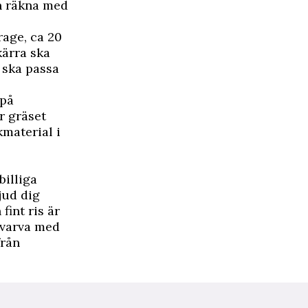
n räkna med
rage, ca 20
ärra ska
 ska passa
 på
r gräset
material i
billiga
jud dig
int ris är
 varva med
från