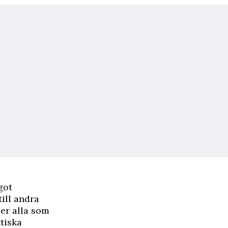
got
till andra
ler alla som
tiska