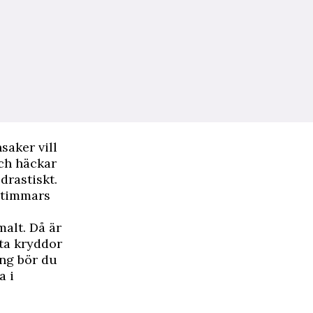
saker vill
och häckar
drastiskt.
a timmars
malt. Då är
mta kryddor
ing bör du
a i