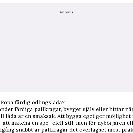
Annons
 köpa färdig odlingslåda?
der färdiga pallkragar, bygger själv eller hittar nå
ill låda är en smaksak. Att bygga eget ger möjlighet 
r att matcha en spe- ciell stil, men för nybörjaren el
igång snabbt är pallkragar det överlägset mest prak