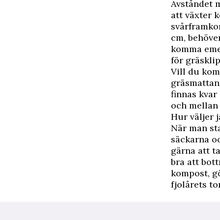
Avståndet 
att växter 
svårframkom
cm, behöve
komma emell
för gräskli
Vill du kom
gräsmattan,
finnas kvar
och mellan 
Hur väljer 
När man sta
säckarna oc
gärna att t
bra att bot
kompost, gö
fjolårets t