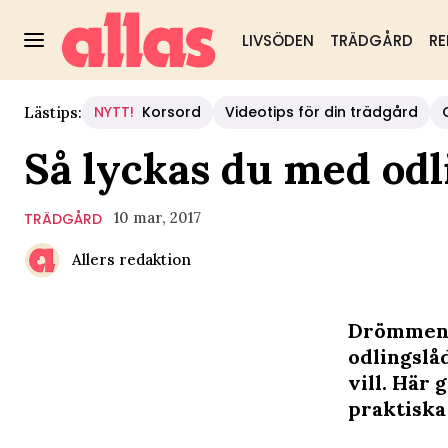
LIVSÖDEN
TRÄDGÅRD
RE
NYTT!
Korsord
Videotips för din trädgård
Lästips:
Så lyckas du med odli
10 mar, 2017
TRÄDGÅRD
Allers redaktion
Drömmen o
odlingslåd
vill. Här
praktiska