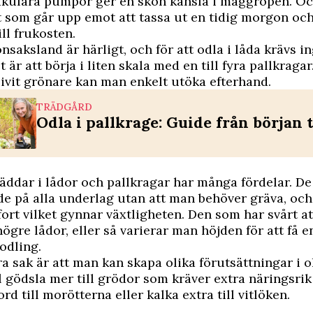
akulära pumpor ger en skön känsla i maggropen. Oc
 som går upp emot att tassa ut en tidig morgon oc
ll frukosten.
önsaksland är härligt, och för att odla i låda krävs i
t är att börja i liten skala med en till fyra pallkragar
livit grönare kan man enkelt utöka efterhand.
TRÄDGÅRD
Odla i pallkrage: Guide från början t
ddar i lådor och pallkragar har många fördelar. De
de på alla underlag utan att man behöver gräva, och
ort vilket gynnar växtligheten. Den som har svårt at
ögre lådor, eller så varierar man höjden för att få e
odling.
a sak är att man kan skapa olika förutsättningar i ol
l gödsla mer till grödor som kräver extra näringsrik 
rd till morötterna eller kalka extra till vitlöken.