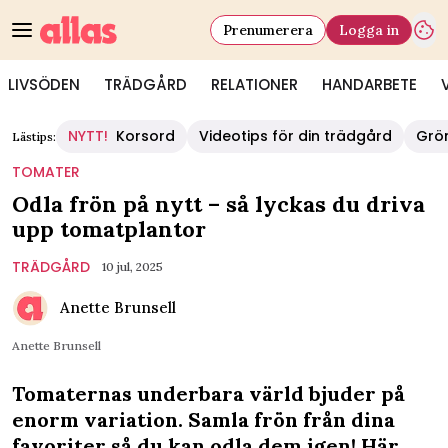
Prenumerera
Logga in
LIVSÖDEN
TRÄDGÅRD
RELATIONER
HANDARBETE
NYTT!
Korsord
Videotips för din trädgård
Grö
Lästips:
TOMATER
Odla frön på nytt – så lyckas du driva
upp tomatplantor
TRÄDGÅRD
10 jul, 2025
Anette Brunsell
Anette Brunsell
Tomaternas underbara värld bjuder på
enorm variation. Samla frön från dina
favoriter så du kan odla dem igen! Här