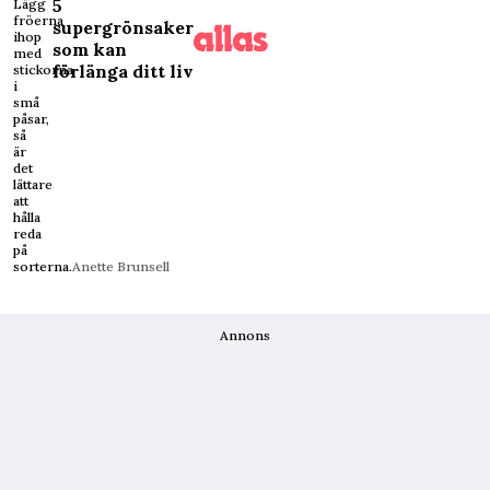
5
Lägg
fröerna
supergrönsaker
ihop
som kan
med
förlänga ditt liv
stickorna
i
små
påsar,
så
är
det
lättare
att
hålla
reda
på
sorterna.
Anette Brunsell
Annons