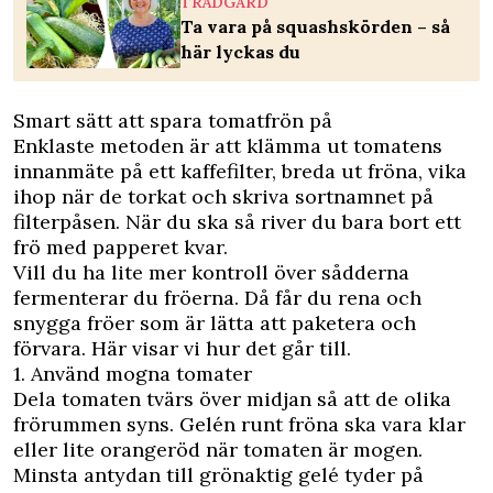
TRÄDGÅRD
Ta vara på squashskörden – så
här lyckas du
Smart sätt att spara tomatfrön på
Enklaste metoden är att klämma ut tomatens
innanmäte på ett kaffefilter, breda ut fröna, vika
ihop när de torkat och skriva sortnamnet på
filterpåsen. När du ska så river du bara bort ett
frö med papperet kvar.
Vill du ha lite mer kontroll över sådderna
fermenterar du fröerna. Då får du rena och
snygga fröer som är lätta att paketera och
förvara. Här visar vi hur det går till.
1. Använd mogna tomater
Dela tomaten tvärs över midjan så att de olika
frörummen syns. Gelén runt fröna ska vara klar
eller lite orangeröd när tomaten är mogen.
Minsta antydan till grönaktig gelé tyder på