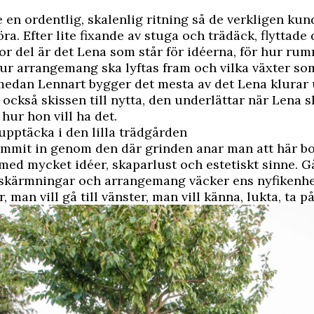
 en ordentlig, skalenlig ritning så de verkligen kun
ra. Efter lite fixande av stuga och trädäck, flyttade 
stor del är det Lena som står för idéerna, för hur ru
ur arrangemang ska lyftas fram och vilka växter so
medan Lennart bygger det mesta av det Lena klurar 
ckså skissen till nytta, den underlättar när Lena s
 hur hon vill ha det.
upptäcka i den lilla trädgården
mmit in genom den där grinden anar man att här b
ed mycket idéer, skaparlust och estetiskt sinne. G
vskärmningar och arrangemang väcker ens nyfikenhet
r, man vill gå till vänster, man vill känna, lukta, ta på