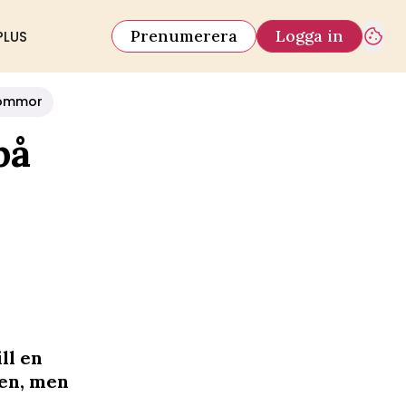
Prenumerera
Logga in
PLUS
ommor
på
ll en
ten, men