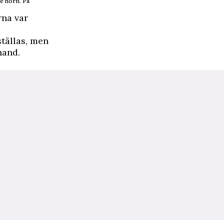
re hörn. På
rna var
ställas, men
hand.