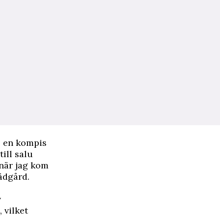
e en kompis
ill salu
 när jag kom
rädgård.
v
 vilket