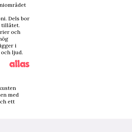
loniområdet
oni. Dels bor
tillåtet.
rier och
 hög
igger i
 och ljud.
 kusten
mnen med
ch ett