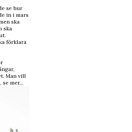
de se hur
de in i mars
mmen ska
m ska
ut.
ka förklara
or
ångar,
. Man vill
, se mer...