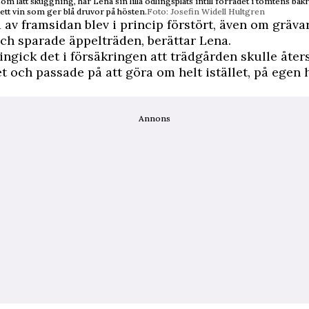
m lätt skuggning, har Lena sin lilla odlingsplats intill förrådet i tomtens bak
 ett vin som ger blå druvor på hösten.
Foto: Josefin Widell Hultgren
 av framsidan blev i princip förstört, även om gräva
och sparade äppelträden, berättar Lena.
ingick det i försäkringen att trädgården skulle åter
et och passade på att göra om helt istället, på egen 
Annons