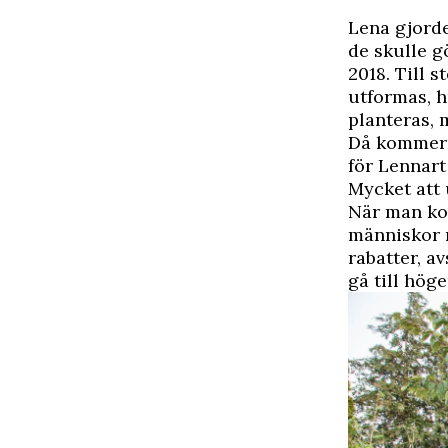
Lena gjorde
de skulle gö
2018. Till 
utformas, h
planteras, 
Då kommer o
för Lennart
Mycket att 
När man ko
människor m
rabatter, a
gå till höge