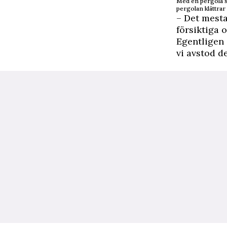
Med en pergola so
pergolan klättrar
– Det mesta
försiktiga 
Egentligen 
vi avstod d