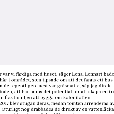
år var vi färdiga med huset, säger Lena. Lennart had
är i området, som tipsade om att det fanns ett hus t
m det egentligen mest var gräsmatta, såg jag direkt
inden, att här fanns det potential för att skapa en t
n fick familjen att bygga om kolonilotten
017 blev stugan deras, medan tomten arrenderas a
turligt nog drabbades de direkt av en vattenläcka,