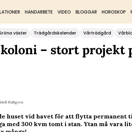
LATIONER
HANDARBETE
VIDEO
BLOGGAR
HOROSKOP
Gröna växter
Trädgårdskalender
Vårträdgård
Vårbl
oloni – stort projekt 
idell Hultgren
e huset vid havet för att flytta permanent ti
ga med 300 kvm tomt i stan. Ytan må vara li
r många!