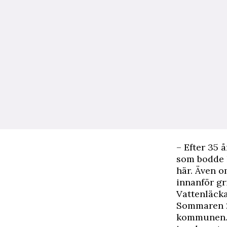
– Efter 35 
som bodde h
här. Även o
innanför gr
Vattenläcka
Sommaren 2
kommunen. O