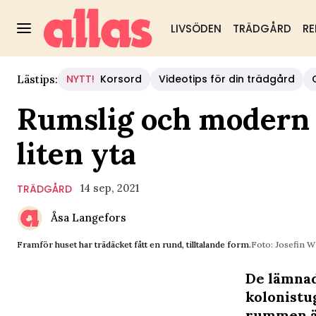
LIVSÖDEN
TRÄDGÅRD
RE
NYTT!
Korsord
Videotips för din trädgård
Lästips:
Rumslig och modern k
liten yta
14 sep, 2021
TRÄDGÅRD
Åsa Langefors
Framför huset har trädäcket fått en rund, tilltalande form.
Foto: Josefin W
De lämnad
kolonistu
rummen ä