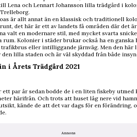
till Lena och Lennart Johansson lilla trädgård i ko
 Trelleborg.
 oas är allt annat än en klassisk och traditionell kol
runt, det här är ett av landets få områden där det är 
na valt en modernare stil, med mycket svarta snicke
 rum. Kolonier i städer brukar också ha en ganska
 trafikbrus eller intilliggande järnväg. Men den här l
 den lilla staden och är väl skyddad från både insyn
in i Årets Trädgård 2021
ör ett par år sedan bodde de i en liten fiskeby utmed
eter härifrån. Och trots att huset låg nere vid ha
utsikt, kände de att det var dags för en förändring, o
de.
Annons