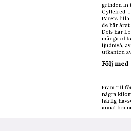
grinden in 
Gyllefred, i
Parets lilla
de här året 
Dels har Le
många olika
ljudnivå, av
utkanten av
Följ med 
Fram till f
några kilom
härlig havs
annat boen