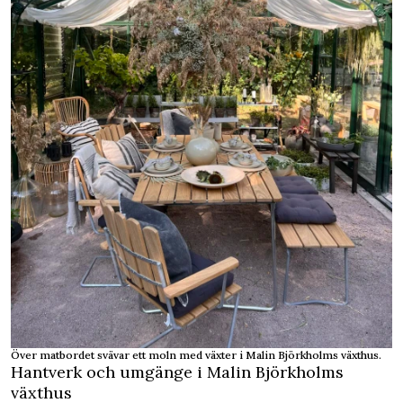
Över matbordet svävar ett moln med växter i Malin Björkholms växthus.
Hantverk och umgänge i Malin Björkholms
växthus