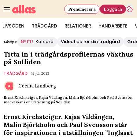
Prenumerera
Logga in
LIVSÖDEN
TRÄDGÅRD
RELATIONER
HANDARBETE
NYTT!
Korsord
Videotips för din trädgård
Grö
Lästips:
Titta in i trädgårdsprofilernas växthus
på Solliden
TRÄDGÅRD
14 jul, 2022
Cecilia Lindberg
Ernst Kirchsteiger, Kajsa Vildängen, Malin Björkholm och Paul Svensson
medverkar i en utställning på Solliden.
Ernst Kirchsteiger, Kajsa Vildängen,
Malin Björkholm och Paul Svensson står
för inspirationen i utställningen
”Inglasat