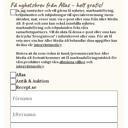
Få nyhetsbrev från Allas – helt gratis!
Ja, jag samtycker och vill gärna få nyheter, marknadsföring,
erbjudanden och inbjudningar till specialevenemang inom
skönhet, mat, resor mm. via e-post eller sms från Aller Media
AB. E-post och sms kan också innehålla nyheter,
marknadsföring och erbjudanden från våra
samarbetspartners. Vill du sluta få dessa e-post eller sms kan
du trycka "Avregistrera" i nyhetsbrevet eller sms. För att få
veta mer om hur Aller Media AB behandlar dina uppgifter kan
du läsa vår
integritetspolicy
.
Notera att du som redan är kund/prenumerant hos Aller
Media AB fortsatt kommer att få marknadsföringsutskick för
våra produkter enligt våra
allmänna villkor
och
integritetspolicy
.
Allas
Antik & Auktion
Recept.se
Förnamn
Efternamn