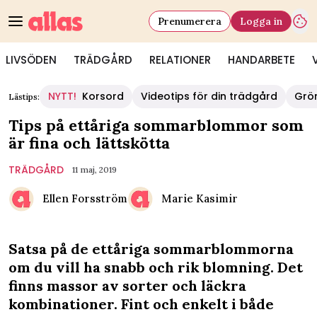
Prenumerera
Logga in
LIVSÖDEN
TRÄDGÅRD
RELATIONER
HANDARBETE
NYTT!
Korsord
Videotips för din trädgård
Grö
Lästips:
Tips på ettåriga sommarblommor som
är fina och lättskötta
TRÄDGÅRD
11 maj, 2019
Ellen Forsström
Marie Kasimir
Satsa på de ettåriga sommarblommorna
om du vill ha snabb och rik blomning. Det
finns massor av sorter och läckra
kombinationer. Fint och enkelt i både