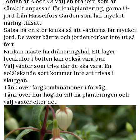
Jorden är A och O! Välj en bra jord som är
särskilt anpassad för krukplantering, gärna U-
jord från Hasselfors Garden som har mycket
näring tillsatt.
Satsa på en stor kruka så att växterna får mycket
jord. De växer bättre och jorden torkar inte ut så
fort.
Krukan måste ha dräneringshål. Ett lager
lecakulor i botten kan också vara bra.
Välj växter som trivs där de ska vara. En
solälskande sort kommer inte att trivas i
skuggan.
Tänk över färgkombinationer i förväg.
Tänk över hur hög du vill ha planteringen och
välj växter efter det.