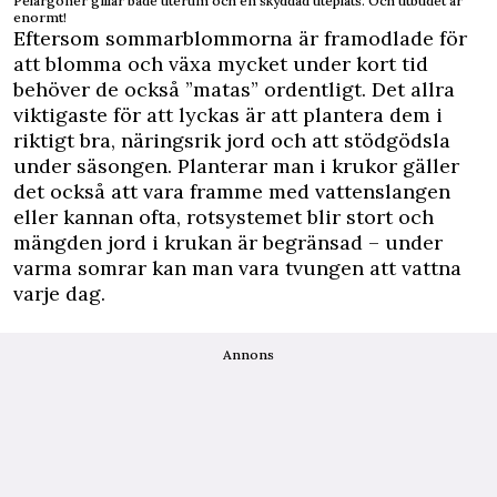
Pelargoner gillar både uterum och en skyddad uteplats. Och utbudet är
enormt!
Eftersom sommarblommorna är framodlade för
att blomma och växa mycket under kort tid
behöver de också ”matas” ordentligt. Det allra
viktigaste för att lyckas är att plantera dem i
riktigt bra, näringsrik jord och att stödgödsla
under säsongen. Planterar man i krukor gäller
det också att vara framme med vattenslangen
eller kannan ofta, rotsystemet blir stort och
mängden jord i krukan är begränsad – under
varma somrar kan man vara tvungen att vattna
varje dag.
Annons