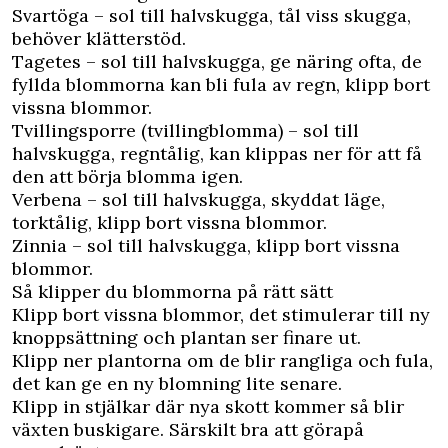
Svartöga – sol till halvskugga, tål viss skugga,
behöver klätterstöd.
Tagetes – sol till halvskugga, ge näring ofta, de
fyllda blommorna kan bli fula av regn, klipp bort
vissna blommor.
Tvillingsporre (tvillingblomma) – sol till
halvskugga, regntålig, kan klippas ner för att få
den att börja blomma igen.
Verbena – sol till halvskugga, skyddat läge,
torktålig, klipp bort vissna blommor.
Zinnia – sol till halvskugga, klipp bort vissna
blommor.
Så klipper du blommorna på rätt sätt
Klipp bort vissna blommor, det stimulerar till ny
knoppsättning och plantan ser finare ut.
Klipp ner plantorna om de blir rangliga och fula,
det kan ge en ny blomning lite senare.
Klipp in stjälkar där nya skott kommer så blir
växten buskigare. Särskilt bra att görapå