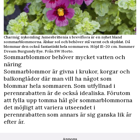
Charmig nykomling Jamesbrittenia x breviflora är en nyhet bland
sommarblommorna. Älskar sol och behöver stå varmt och skyddat. Då
blommar den också fantastiskt hela sommaren. Höjd 15–20 cm. Summer
Dream Burgundy Eye. Från SW Horto.
Sommarblommor behöver mycket vatten och
näring
Sommarblommor är givna i krukor, korgar och
balkonglådor där man vill ha något som
blommar hela sommaren. Som utfyllnad i
perennrabatten är de också idealiska. Förutom
att fylla upp tomma hål gör sommarblommorna
det möjligt att variera utseendet i
perennrabatten som annars är sig ganska lik år
efter år.
Annons