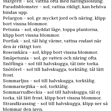
Margerit – sol, vattna ofta med näringslösning.
Paradisblomster – sol, vattna rikligt, kan behöva
bindas upp.
Pelargon – sol, ge mycket jord och näring, klipp
bort vissna blommor.
Petunia – sol, skyddat läge, toppa plantorna,
klipp bort vissna blommor.
Portlak – sol, tål hög värme, vattna endast när
den är riktigt torr.
Rosenskära – sol, klipp bort vissna blommor.
Småpetunia – sol, ge vatten och näring ofta.
Snöflinga – sol till halvskugga, tål inte torka.
Snötörel – sol till halvskugga, torktålig, tål lätt
frost.
Sommarljus – sol till halvskugga, torktålig.
Sommarnejlika – sol, torktålig.
Sommarrudbeckia – sol till halvskugga, tål ej
torka, tål lätt frost, klipp bort vissna blommor.
Strandkrassing – sol till halvskugga, klipp ner så
blommar den igen.