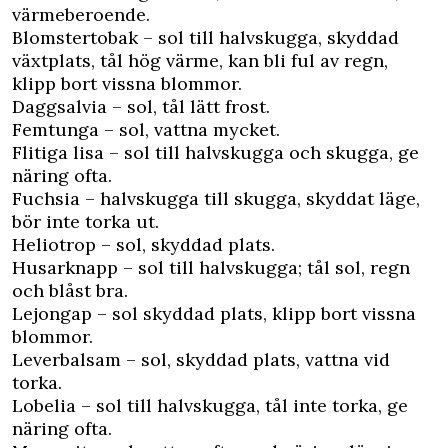
värmeberoende.
Blomstertobak – sol till halvskugga, skyddad
växtplats, tål hög värme, kan bli ful av regn,
klipp bort vissna blommor.
Daggsalvia – sol, tål lätt frost.
Femtunga – sol, vattna mycket.
Flitiga lisa – sol till halvskugga och skugga, ge
näring ofta.
Fuchsia – halvskugga till skugga, skyddat läge,
bör inte torka ut.
Heliotrop – sol, skyddad plats.
Husarknapp – sol till halvskugga; tål sol, regn
och blåst bra.
Lejongap – sol skyddad plats, klipp bort vissna
blommor.
Leverbalsam – sol, skyddad plats, vattna vid
torka.
Lobelia – sol till halvskugga, tål inte torka, ge
näring ofta.