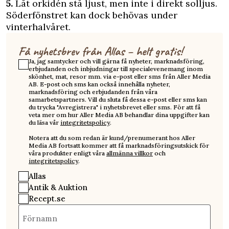
5.
Låt orkidén stå ljust, men inte i direkt solljus.
Söderfönstret kan dock behövas under
vinterhalvåret.
Få nyhetsbrev från Allas – helt gratis!
Ja, jag samtycker och vill gärna få nyheter, marknadsföring,
erbjudanden och inbjudningar till specialevenemang inom
skönhet, mat, resor mm. via e-post eller sms från Aller Media
AB. E-post och sms kan också innehålla nyheter,
marknadsföring och erbjudanden från våra
samarbetspartners. Vill du sluta få dessa e-post eller sms kan
du trycka "Avregistrera" i nyhetsbrevet eller sms. För att få
veta mer om hur Aller Media AB behandlar dina uppgifter kan
du läsa vår
integritetspolicy
.
Notera att du som redan är kund/prenumerant hos Aller
Media AB fortsatt kommer att få marknadsföringsutskick för
våra produkter enligt våra
allmänna villkor
och
integritetspolicy
.
Allas
Antik & Auktion
Recept.se
Förnamn