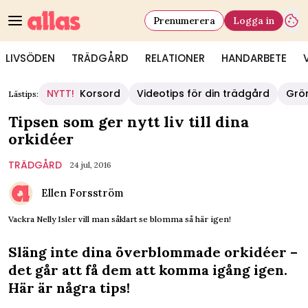
Prenumerera
Logga in
LIVSÖDEN
TRÄDGÅRD
RELATIONER
HANDARBETE
NYTT!
Korsord
Videotips för din trädgård
Grö
Lästips:
Tipsen som ger nytt liv till dina
orkidéer
TRÄDGÅRD
24 jul, 2016
Ellen Forsström
Vackra Nelly Isler vill man såklart se blomma så här igen!
Släng inte dina överblommade orkidéer –
det går att få dem att komma igång igen.
Här är några tips!