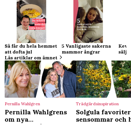
Så får du hela hemmet
5 Vanligaste sakerna
Kevin
att dofta jul
mammor ångrar
sälj 
Läs artiklar om ämnet
Pernilla Wahlgren
Trädgårdsinspiration
Pernilla Wahlgrens
Solgula favoriter
om nya
sensommar och 
drömträdgården –