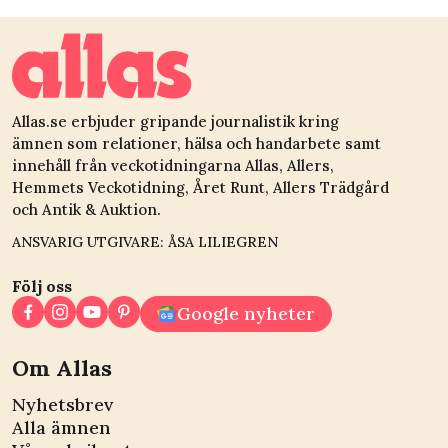
och Christians knep:
”Det luktar skit
ibland”
Allas.se erbjuder gripande journalistik kring
ämnen som relationer, hälsa och handarbete samt
innehåll från veckotidningarna Allas, Allers,
Hemmets Veckotidning, Året Runt, Allers Trädgård
och Antik & Auktion.
ANSVARIG UTGIVARE: ÅSA LILIEGREN
Följ oss
Google nyheter
Om Allas
Nyhetsbrev
Alla ämnen