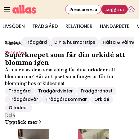
Prenumerera
Logga in
LIVSÖDEN
TRÄDGÅRD
RELATIONER
HANDARBETE
Trädgård
DIY & husmorstips
Hälsa & välmå
Populärt:
Video Start
/
Trädgård
Trädgård
Superknepet som får din orkidé att
blomma igen
Är du en av dem som aldrig får dina orkidéer att
blomma om? Här är tipset som fungerar för fin
blomning hos orkidéerna!
Trädgård
Trädgårdvinter
Trädgårdhöst
Trädgårdvår
Trädgårdsommar
Orkidé
Orkidéer
Dela
Upptäck mer