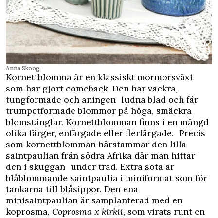
Anna Skoog
Kornettblomma är en klassiskt mormorsväxt
som har gjort comeback. Den har vackra,
tungformade och aningen ludna blad och får
trumpetformade blommor på höga, smäckra
blomstänglar. Kornettblomman finns i en mängd
olika färger, enfärgade eller flerfärgade. Precis
som kornettblomman härstammar den lilla
saintpaulian från södra Afrika där man hittar
den i skuggan under träd. Extra söta är
blåblommande saintpaulia i miniformat som för
tankarna till blåsippor. Den ena
minisaintpaulian är samplanterad med en
koprosma,
Coprosma x kirkii
, som virats runt en