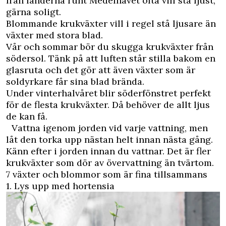
från länderna runt Medelhavet ofta vill stå ljust,
gärna soligt.
Blommande krukväxter vill i regel stå ljusare än
växter med stora blad.
Vår och sommar bör du skugga krukväxter från
södersol. Tänk på att luften står stilla bakom en
glasruta och det gör att även växter som är
soldyrkare får sina blad brända.
Under vinterhalvåret blir söderfönstret perfekt
för de flesta krukväxter. Då behöver de allt ljus
de kan få.
Vattna igenom jorden vid varje vattning, men
låt den torka upp nästan helt innan nästa gång.
Känn efter i jorden innan du vattnar. Det är fler
krukväxter som dör av övervattning än tvärtom.
7 växter och blommor som är fina tillsammans
1. Lys upp med hortensia