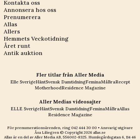
Kontakta oss
Annonsera hos oss
Prenumerera
Allas
Allers
Hemmets Veckotidning
Året runt
Antik auktion
Fler titlar från Aller Media
Elle Sverige
Hänt
Svensk Damtidning
Femina
MåBra
Recept
Motherhood
Residence Magazine
Aller Medias videosajter
ELLE Sverige
Hänt
Svensk Damtidning
Femina
MåBra
Allas
Residence Magazine
För prenumerationsärenden, ring
042 444 30 00
• Ansvarig utgivare
Åsa Liliegren © Copyright
2026
allas.se
Allas är en del av
Aller Media AB, 556002-8325
. Humlegårdsgatan 6, 114 46