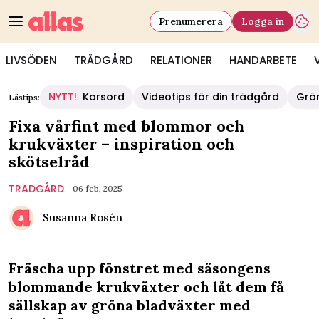
Prenumerera
Logga in
LIVSÖDEN
TRÄDGÅRD
RELATIONER
HANDARBETE
NYTT!
Korsord
Videotips för din trädgård
Grö
Lästips:
Fixa vårfint med blommor och
krukväxter – inspiration och
skötselråd
TRÄDGÅRD
06 feb, 2025
Susanna Rosén
Fräscha upp fönstret med säsongens
blommande krukväxter och låt dem få
sällskap av gröna bladväxter med