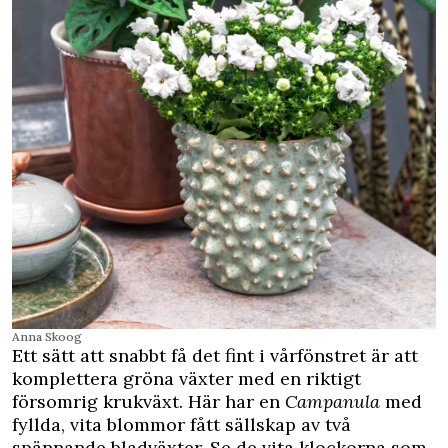
Anna Skoog
Ett sätt att snabbt få det fint i vårfönstret är att
komplettera gröna växter med en riktigt
försomrig krukväxt. Här har en
Campanula
med
fyllda, vita blommor fått sällskap av två
spännande bladväxter. Se de vita klockorna som