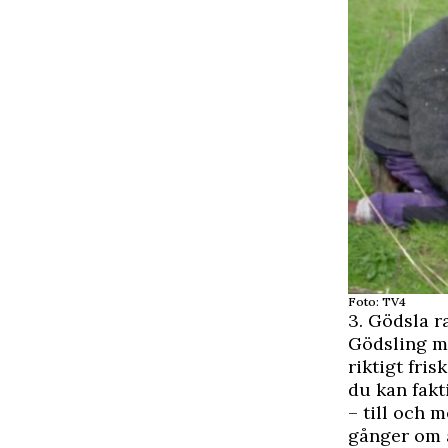
Foto: TV4
3. Gödsla 
Gödsling me
riktigt fri
du kan fakt
– till och 
gånger om 