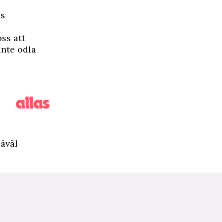
ns
ss att
inte odla
såväl