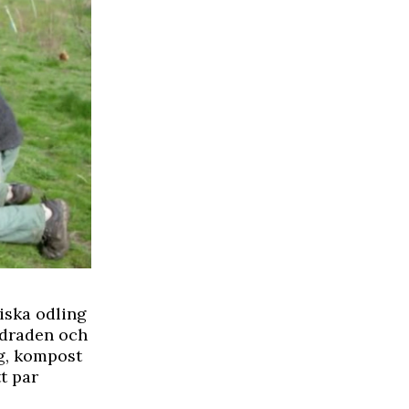
giska odling
undraden och
ng, kompost
t par