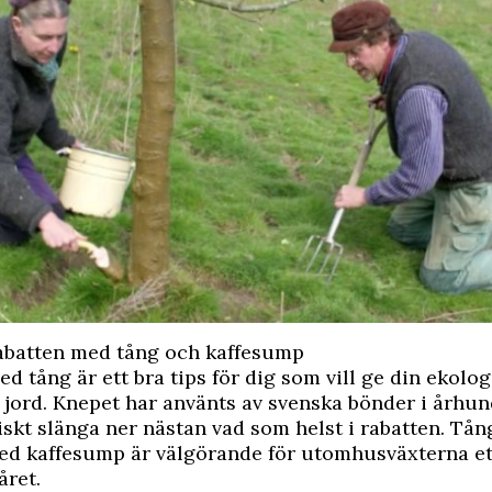
rabatten med tång och kaffesump
d tång är ett bra tips för dig som vill ge din ekolo
sk jord. Knepet har använts av svenska bönder i årh
iskt slänga ner nästan vad som helst i rabatten. Tå
med kaffesump är välgörande för utomhusväxterna et
året.