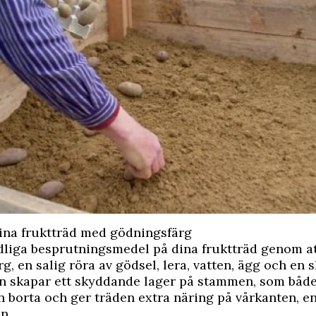
ina fruktträd med gödningsfärg
dliga besprutningsmedel på dina fruktträd genom a
g, en salig röra av gödsel, lera, vatten, ägg och en s
n skapar ett skyddande lager på stammen, som både
 borta och ger träden extra näring på vårkanten, en
n.