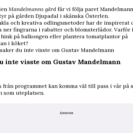
ien
Mandelmanns gård
får vi följa paret Mandelman
yr på gården Djupadal i skånska Österlen.
kla och kreativa odlingsmetoder har de inspirerat o
ka ner fingrarna i rabatter och blomsterlådor. Varför 
n hink på balkongen eller plantera tomatplantor på
an i köket?
5 saker du inte visste om Gustav Mandelmann
du inte visste om Gustav Mandelmann
s från programmet kan komma väl till pass i vår på 
n som uteplatsen.
Annons