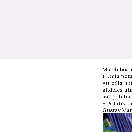
Mandelmann
1. Odla pota
Att odla po
alldeles ut
sättpotatis
– Potatis, 
Gustav Ma