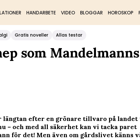
LATIONER
HANDARBETE
VIDEO
BLOGGAR
HOROSKOP
algi
Gratis noveller
Allas testar
knep som Mandelmanns
 längtan efter en grönare tillvaro på landet 
nu – och med all säkerhet kan vi tacka paret
n för det! Men även om gårdslivet känns v