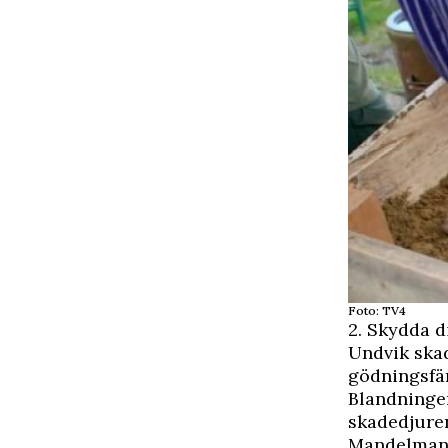
Foto: TV4
2. Skydda d
Undvik ska
gödningsfär
Blandninge
skadedjuren
Mandelman