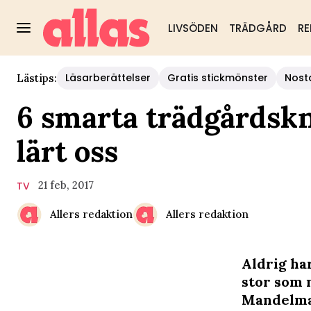
LIVSÖDEN
TRÄDGÅRD
RE
Läsarberättelser
Gratis stickmönster
Nost
Lästips:
6 smarta trädgårds
lärt oss
21 feb, 2017
TV
Allers redaktion
Allers redaktion
Aldrig har
stor som 
Mandelman