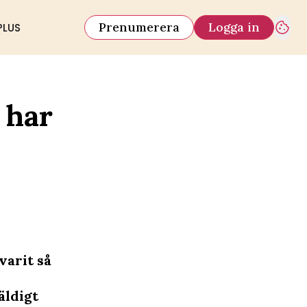
Prenumerera
Logga in
PLUS
 har
varit så
äldigt