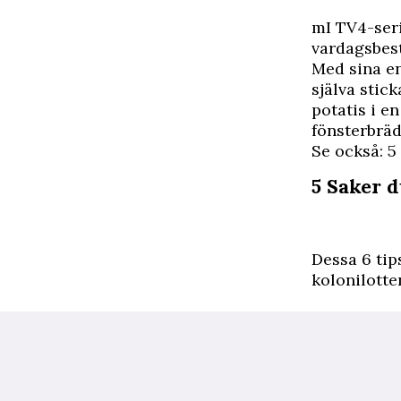
mI TV4-ser
vardagsbest
Med sina en
själva stic
potatis i e
fönsterbräd
Se också: 
5 Saker 
Dessa 6 tip
kolonilotte