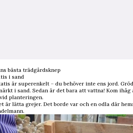
s bästa trädgårdsknep
tis i sand
tatis är superenkelt – du behöver inte ens jord. Gröd
märkt i sand. Sedan är det bara att vattna! Kom ihåg
 vid planteringen.
det är lätta grejer. Det borde var och en odla där he
ndelmann.