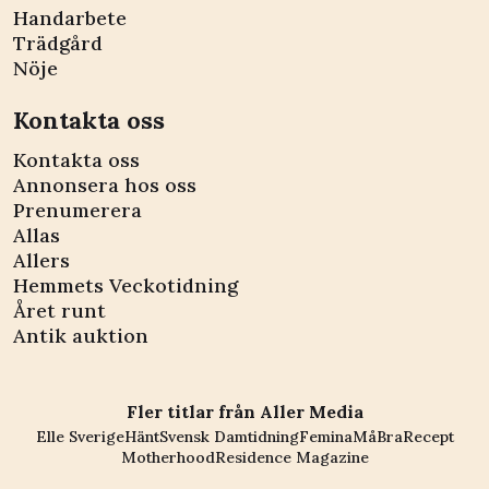
Handarbete
Trädgård
Nöje
Kontakta oss
Kontakta oss
Annonsera hos oss
Prenumerera
Allas
Allers
Hemmets Veckotidning
Året runt
Antik auktion
Fler titlar från Aller Media
Elle Sverige
Hänt
Svensk Damtidning
Femina
MåBra
Recept
Motherhood
Residence Magazine