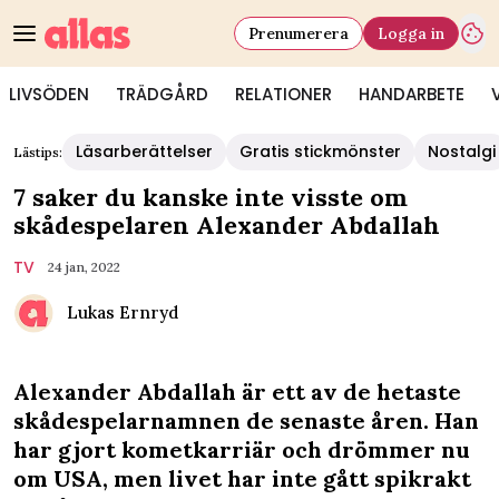
Prenumerera
Logga in
LIVSÖDEN
TRÄDGÅRD
RELATIONER
HANDARBETE
Läsarberättelser
Gratis stickmönster
Nostalgi
Lästips:
7 saker du kanske inte visste om
skådespelaren Alexander Abdallah
TV
24 jan, 2022
Lukas Ernryd
Alexander Abdallah är ett av de hetaste
skådespelarnamnen de senaste åren. Han
har gjort kometkarriär och drömmer nu
om USA, men livet har inte gått spikrakt