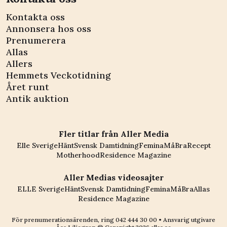
Kontakta oss
Annonsera hos oss
Prenumerera
Allas
Allers
Hemmets Veckotidning
Året runt
Antik auktion
Fler titlar från Aller Media
Elle Sverige
Hänt
Svensk Damtidning
Femina
MåBra
Recept
Motherhood
Residence Magazine
Aller Medias videosajter
ELLE Sverige
Hänt
Svensk Damtidning
Femina
MåBra
Allas
Residence Magazine
För prenumerationsärenden, ring
042 444 30 00
• Ansvarig utgivare