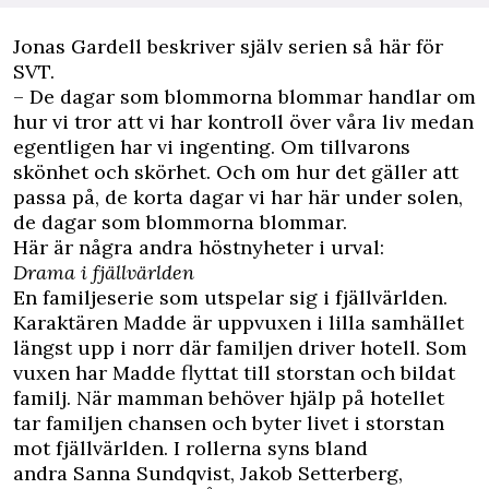
Jonas Gardell beskriver själv serien så här för
SVT.
– De dagar som blommorna blommar handlar om
hur vi tror att vi har kontroll över våra liv medan
egentligen har vi ingenting. Om tillvarons
skönhet och skörhet. Och om hur det gäller att
passa på, de korta dagar vi har här under solen,
de dagar som blommorna blommar.
Här är några andra höstnyheter i urval:
Drama i fjällvärlden
En familjeserie som utspelar sig i fjällvärlden.
Karaktären Madde är uppvuxen i lilla samhället
längst upp i norr där familjen driver hotell. Som
vuxen har Madde flyttat till storstan och bildat
familj. När mamman behöver hjälp på hotellet
tar familjen chansen och byter livet i storstan
mot fjällvärlden. I rollerna syns bland
andra Sanna Sundqvist, Jakob Setterberg,