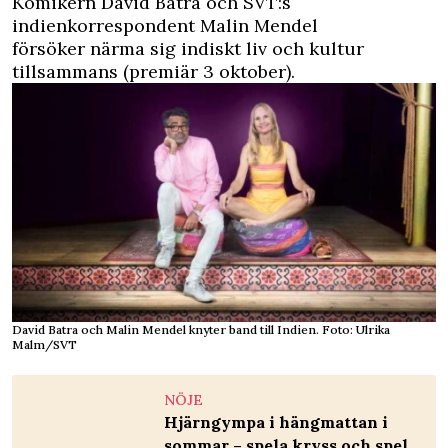
Komikern David Batra och SVT:s
indienkorrespondent Malin Mendel
försöker närma sig indiskt liv och kultur
tillsammans (premiär 3 oktober).
David Batra och Malin Mendel knyter band till Indien. Foto: Ulrika
Malm/SVT
NÖJE
Hjärngympa i hängmattan i
sommar – spela kryss och spel