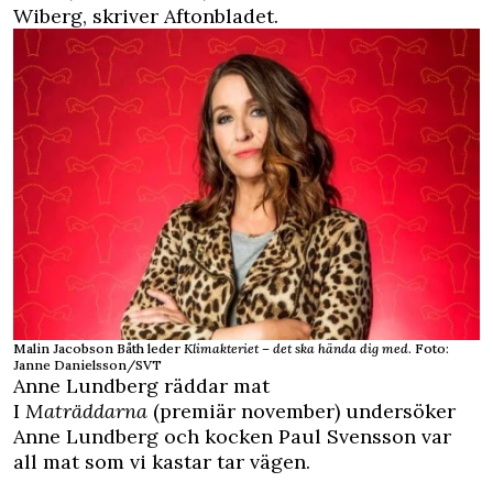
Wiberg, skriver
Aftonbladet
.
Malin Jacobson Båth leder
Klimakteriet – det ska hända dig med
. Foto:
Janne Danielsson/SVT
Anne Lundberg räddar mat
I
Maträddarna
(premiär november) undersöker
Anne Lundberg och kocken Paul Svensson var
all mat som vi kastar tar vägen.