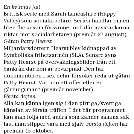
En kvinnas fall
Brittisk serie med Sarah Lancashire (
Happy
Valley
) som socialarbetare. Serien handlar om en
liten flicka som försvinner och där misstankarna
riktas mot socialarbetaren (premiär 27 augusti).
Gåtan Patty Hearst
Miljardärsdottern Hearst blev kidnappad av
Symboliska frihetsarmén (SLA). Senare syns
Patty Hearst på övervakningsbilder från ett
bankrån där hon är bevärpnad. Den här
dokumentären i sex delar försöker reda ut gåtan
Patty Hearst. Var hon ett offer eller en
gärningsman? (premiär november)
Första dejten
Alla kan känna igen sig i den pirriga/svettiga
känslan av första träffen. I det här programmet
kan man följa med andra som känner samma sak
fast man slipper vara med själv.
Första dejten
har
premiär 15 oktober.