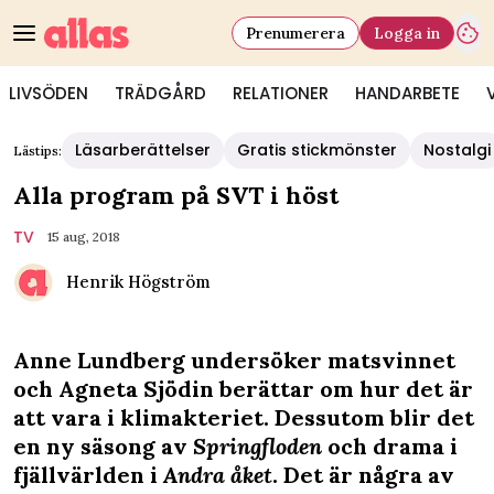
Prenumerera
Logga in
LIVSÖDEN
TRÄDGÅRD
RELATIONER
HANDARBETE
Läsarberättelser
Gratis stickmönster
Nostalgi
Lästips:
Alla program på SVT i höst
TV
15 aug, 2018
Henrik Högström
Anne Lundberg undersöker matsvinnet
och Agneta Sjödin berättar om hur det är
att vara i klimakteriet. Dessutom blir det
en ny säsong av
Springfloden
och drama i
fjällvärlden i
Andra åket
. Det är några av