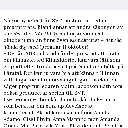
Några nyheter från SVT-hösten har redan
presenterats. Bland annat att andra säsongen av
succéserien
Vår tid är nu
börjar sändas i
oktober.I tablån finns även
Klimakteriet – det ska
hända dig med
(premiär 11 oktober).
– Det är 2018 och ändå är det pinsamt att prata
om klimakteriet! Klimakteriet kan vara lätt som
en plätt eller fruktansvärt plågsamt och hålla på
i åratal. Det kan ju vara bra att känna till innan
vallningar och humörsvängningar knäcker en,
säger programledaren Malin Jacobson Båth som
också producerar serien till SVT.
I serien möter hon kända och okända kvinnor
som berättar om sina upplevelser av
klimakteriet. Bland kändisarna finns Amelia
Adamo, Cissi Elwin, Anna Mannheimer, Amanda
Ooms, Mia Parnevik, Zinat Pirzadeh och Pernilla