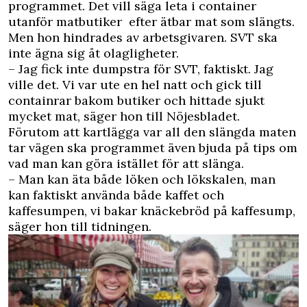
programmet. Det vill säga leta i container
utanför matbutiker efter ätbar mat som slängts.
Men hon hindrades av arbetsgivaren. SVT ska
inte ägna sig åt olagligheter.
– Jag fick inte dumpstra för SVT, faktiskt. Jag
ville det. Vi var ute en hel natt och gick till
containrar bakom butiker och hittade sjukt
mycket mat, säger hon till
Nöjesbladet
.
Förutom att kartlägga var all den slängda maten
tar vägen ska programmet även bjuda på tips om
vad man kan göra istället för att slänga.
– Man kan äta både löken och lökskalen, man
kan faktiskt använda både kaffet och
kaffesumpen, vi bakar knäckebröd på kaffesump,
säger hon till tidningen.