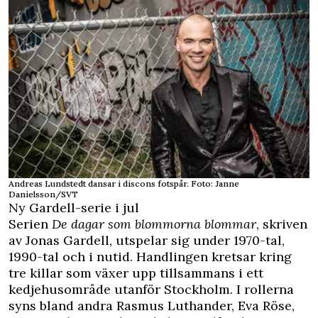
Andreas Lundstedt dansar i discons fotspår. Foto: Janne
Danielsson/SVT
Ny Gardell-serie i jul
Serien
De dagar som blommorna blommar
, skriven
av Jonas Gardell, utspelar sig under 1970-tal,
1990-tal och i nutid. Handlingen kretsar kring
tre killar som växer upp tillsammans i ett
kedjehusområde utanför Stockholm. I rollerna
syns bland andra Rasmus Luthander, Eva Röse,