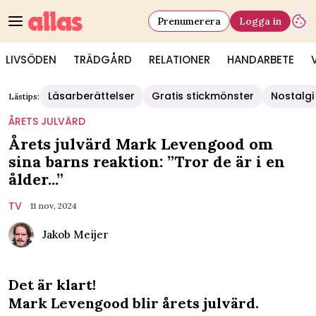
Prenumerera
Logga in
LIVSÖDEN
TRÄDGÅRD
RELATIONER
HANDARBETE
Läsarberättelser
Gratis stickmönster
Nostalgi
Lästips:
ÅRETS JULVÄRD
Årets julvärd Mark Levengood om
sina barns reaktion: ”Tror de är i en
ålder...”
TV
11 nov, 2024
Jakob Meijer
Det är klart!
Mark Levengood blir årets julvärd.