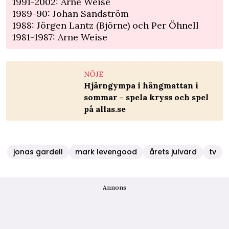
1991-2002: Arne Weise
1989-90: Johan Sandström
1988: Jörgen Lantz (Björne) och Per Öhnell
1981-1987: Arne Weise
NÖJE
Hjärngympa i hängmattan i
sommar – spela kryss och spel
på allas.se
jonas gardell
mark levengood
årets julvärd
tv
Annons