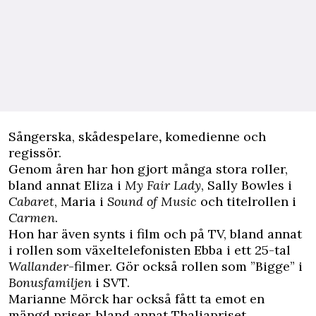
Sångerska, skådespelare
,
komedienne och
regissör.
Genom åren har hon gjort många stora roller,
bland annat Eliza i
My Fair Lady
, Sally Bowles i
Cabaret
, Maria i
Sound of Music
och titelrollen i
Carmen
.
Hon har även synts i film och på TV, bland annat
i rollen som växeltelefonisten Ebba i ett 25-tal
Wallander
-filmer. Gör också rollen som ”Bigge” i
Bonusfamiljen
i SVT.
Marianne Mörck har också fått ta emot en
mängd priser, bland annat Thaliapriset,