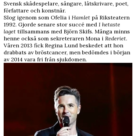
Svensk skådespelare, sångare, låtskrivare, poet,
författare och konstnär.
Slog igenom som Ofelia i
Hamlet
på Riksteatern
1992. Gjorde senare stor succé med
I hetaste
laget
tillsammans med Björn Skifs. Många minns
henne också som sekreteraren Mona i
Rederiet
.
Våren 2013 fick Regina Lund beskedet att hon
drabbats av bröstcancer, men bedömdes i början
av 2014 vara fri från sjukdomen.