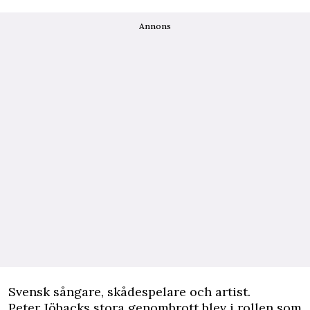
Annons
Svensk sångare, skådespelare och artist.
Peter Jöbacks stora genombrott blev i rollen som