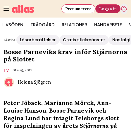
Prenumerera
Logga in
LIVSÖDEN
TRÄDGÅRD
RELATIONER
HANDARBETE
Läsarberättelser
Gratis stickmönster
Nostalgi
Lästips:
Bosse Parneviks krav inför Stjärnorna
på Slottet
TV
01 aug, 2017
Helena Sjögren
Peter Jöback, Marianne Mörck, Ann-
Louise Hanson, Bosse Parnevik och
Regina Lund har intagit Teleborgs slott
för inspelningen av årets
Stjärnorna på