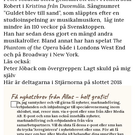
Robert i
Kristina från Duvemåla
. Sångnumret
”Guldet blev till sand”, som släpptes efter en
studioinspelning av musikalmusiken, låg inte
mindre än 110 veckor på Svensktoppen.
Han har sedan dess gjort en mängd andra
musikalroller. Bland annat har han spelat
The
Phantom of the Opera
både i Londons West End
och på Broadway i New York.
Läs också:
Peter Jöback om övergreppen: Lagt skuld på mig
själv
Här är deltagarna i Stjärnorna på slottet 2018
Få nyhetsbrev från Allas – helt gratis!
Ja, jag samtycker och vill gärna få nyheter, marknadsföring,
erbjudanden och inbjudningar till specialevenemang inom
skönhet, mat, resor mm. via e-post eller sms från Aller Media
AB. E-post och sms kan också innehålla nyheter,
marknadsföring och erbjudanden från våra
samarbetspartners. Vill du sluta få dessa e-post eller sms kan
du trycka "Avregistrera" i nyhetsbrevet eller sms. För att få
veta mer om hur Aller Media AB behandlar dina uppgifter kan