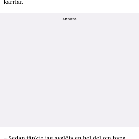
karriär.
Annons
– Sedan tänkte jag avslöja en hel del om hans