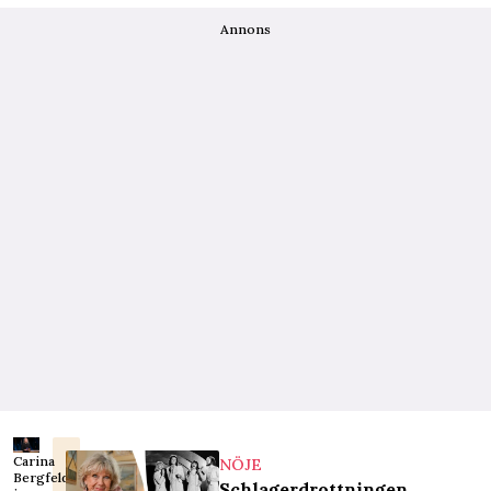
Annons
Carina
NÖJE
Bergfeldt
Schlagerdrottningen