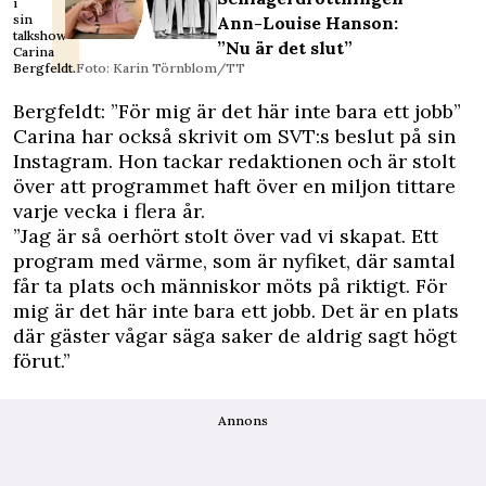
i
sin
Ann-Louise Hanson:
talkshow
”Nu är det slut”
Carina
Bergfeldt.
Foto: Karin Törnblom/TT
Bergfeldt: ”För mig är det här inte bara ett jobb”
Carina har också skrivit om SVT:s beslut på sin
Instagram. Hon tackar redaktionen och är stolt
över att programmet haft över en miljon tittare
varje vecka i flera år.
”Jag är så oerhört stolt över vad vi skapat. Ett
program med värme, som är nyfiket, där samtal
får ta plats och människor möts på riktigt. För
mig är det här inte bara ett jobb. Det är en plats
där gäster vågar säga saker de aldrig sagt högt
förut.”
Annons