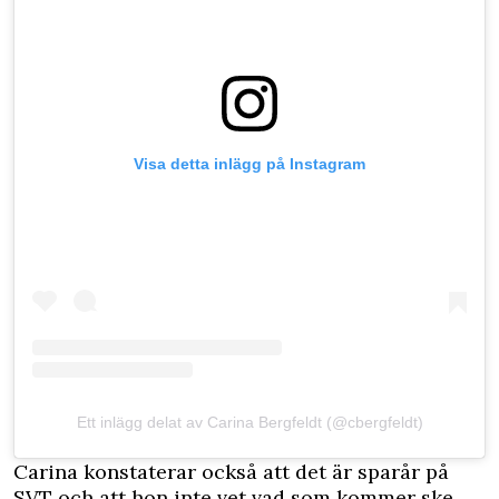
Visa detta inlägg på Instagram
Ett inlägg delat av Carina Bergfeldt (@cbergfeldt)
Carina konstaterar också att det är sparår på
SVT och att hon inte vet vad som kommer ske