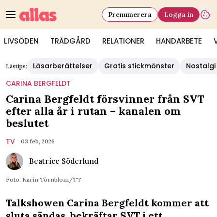
Prenumerera
Logga in
LIVSÖDEN
TRÄDGÅRD
RELATIONER
HANDARBETE
Läsarberättelser
Gratis stickmönster
Nostalgi
Lästips:
CARINA BERGFELDT
Carina Bergfeldt försvinner från SVT
efter alla år i rutan – kanalen om
beslutet
TV
03 feb, 2026
Beatrice Söderlund
Foto: Karin Törnblom/TT
Talkshowen Carina Bergfeldt kommer att
sluta sändas, bekräftar SVT i ett