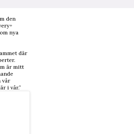
 om den
very+
n om nya
rammet där
erter.
om är mitt
snande
vår
r i vår.”