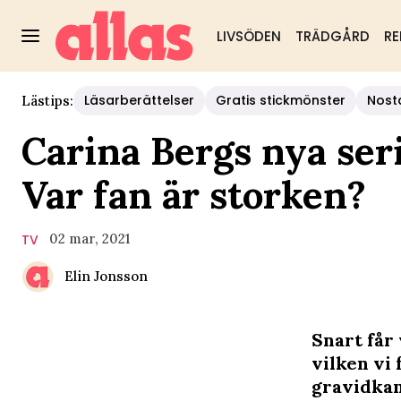
LIVSÖDEN
TRÄDGÅRD
RE
Läsarberättelser
Gratis stickmönster
Nost
Lästips:
Carina Bergs nya seri
Var fan är storken?
02 mar, 2021
TV
Elin Jonsson
Snart får
vilken vi 
gravidkam