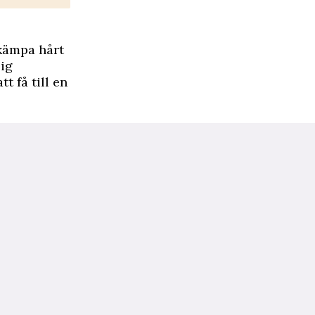
 kämpa hårt
lig
 få till en