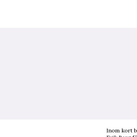
I
nom kort b