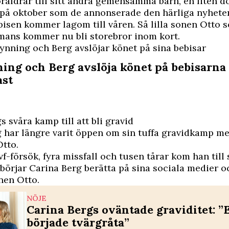
öräldrar till sitt andra gemensamma barn, en liten do
t på oktober som de annonserade den härliga nyhete
ebisen kommer lagom till våren. Så lilla sonen Otto 
mans kommer nu bli storebror inom kort.
ynning och Berg avslöjar könet på sina bebisar
ing och Berg avslöja könet på bebisarna 
ast
s svåra kamp till att bli gravid
 har längre varit öppen om sin tuffa gravidkamp m
Otto.
vf-försök, fyra missfall och tusen tårar kom han till s
, börjar Carina Berg berätta på sina
sociala medier
o
nen Otto.
NÖJE
Carina Bergs oväntade graviditet: ”
började tvärgråta”