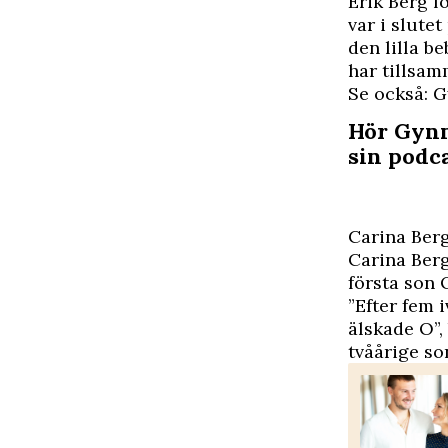
Erik Berg f
var i slute
den lilla b
har tillsam
Se också: G
Hör Gynn
sin podc
Carina Berg
Carina Berg
första son 
”Efter fem i
älskade O”
tvåårige so