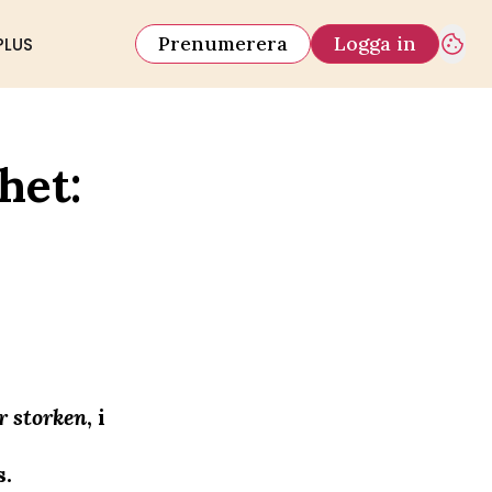
Prenumerera
Logga in
PLUS
het:
r storken
, i
s.