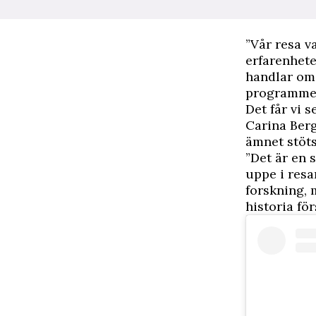
”Vår resa v
erfarenheten
handlar om 
programm
Det får vi s
Carina Ber
ämnet stöts
”Det är en 
uppe i resa
forskning, 
historia för