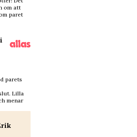
tter! Det
n om att
som paret
i
ed parets
lut. Lilla
ch menar
Erik