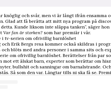
ar knöglig och svår, men vi är långt ifrån ensamma
. Glad att få berätta att mitt nya program på disco
detta. Kunde liksom inte släppa tanken”, säger ho
et
Var fan är storken?
som har premiär i vår.
e i tv-serien om ofrivillig barnlöshet
g och Erik Bergs resa kommer också skildras i prog
 och blöts med andra personer i samma sits och exp
serie om ofrivillig barnlöshet. Berättelser från par s
n mot ett älskat barn, experter som berättar om hi
myter, bullshit och sanningar om barnalstrande. Och 
stås. Så som den var. Längtar tills ni ska få se. Premiä