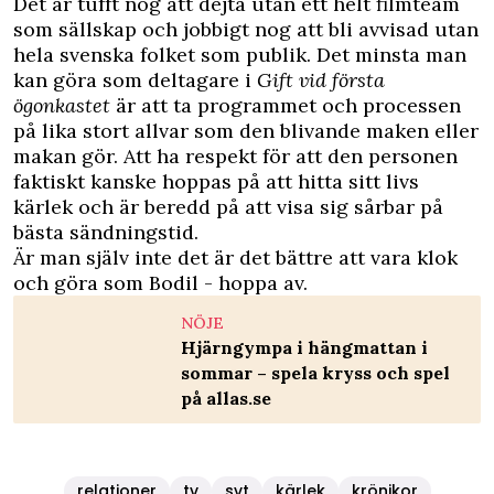
Det är tufft nog att dejta utan ett helt filmteam
som sällskap och jobbigt nog att bli avvisad utan
hela svenska folket som publik. Det minsta man
kan göra som deltagare i
Gift vid första
ögonkastet
är att ta programmet och processen
på lika stort allvar som den blivande maken eller
makan gör. Att ha respekt för att den personen
faktiskt kanske hoppas på att hitta sitt livs
kärlek och är beredd på att visa sig sårbar på
bästa sändningstid.
Är man själv inte det är det bättre att vara klok
och göra som Bodil - hoppa av.
NÖJE
Hjärngympa i hängmattan i
sommar – spela kryss och spel
på allas.se
relationer
tv
svt
kärlek
krönikor