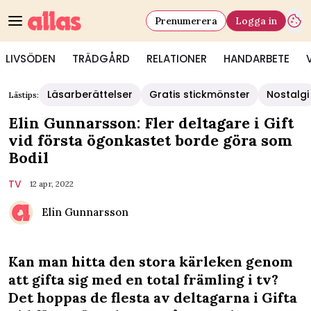
Prenumerera
Logga in
LIVSÖDEN
TRÄDGÅRD
RELATIONER
HANDARBETE
Läsarberättelser
Gratis stickmönster
Nostalgi
Lästips:
Elin Gunnarsson: Fler deltagare i Gift
vid första ögonkastet borde göra som
Bodil
TV
12 apr, 2022
Elin Gunnarsson
Kan man hitta den stora kärleken genom
att gifta sig med en total främling i tv?
Det hoppas de flesta av deltagarna i Gifta