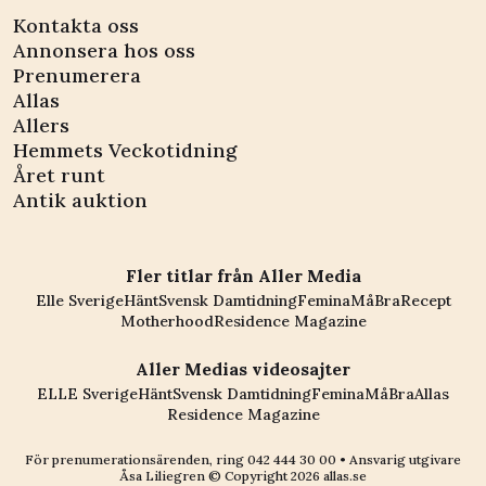
Kontakta oss
Annonsera hos oss
Prenumerera
Allas
Allers
Hemmets Veckotidning
Året runt
Antik auktion
Fler titlar från Aller Media
Elle Sverige
Hänt
Svensk Damtidning
Femina
MåBra
Recept
Motherhood
Residence Magazine
Aller Medias videosajter
ELLE Sverige
Hänt
Svensk Damtidning
Femina
MåBra
Allas
Residence Magazine
För prenumerationsärenden, ring
042 444 30 00
• Ansvarig utgivare
Åsa Liliegren © Copyright
2026
allas.se