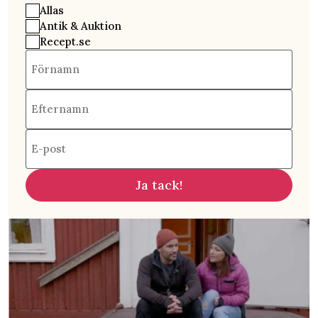
Allas
Antik & Auktion
Recept.se
Förnamn
Efternamn
E-post
Ja tack!