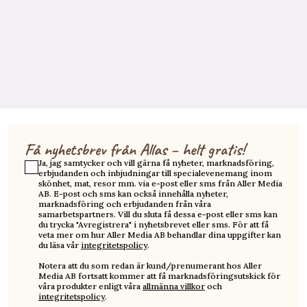
Få nyhetsbrev från Allas – helt gratis!
Ja, jag samtycker och vill gärna få nyheter, marknadsföring,
erbjudanden och inbjudningar till specialevenemang inom
skönhet, mat, resor mm. via e-post eller sms från Aller Media
AB. E-post och sms kan också innehålla nyheter,
marknadsföring och erbjudanden från våra
samarbetspartners. Vill du sluta få dessa e-post eller sms kan
du trycka "Avregistrera" i nyhetsbrevet eller sms. För att få
veta mer om hur Aller Media AB behandlar dina uppgifter kan
du läsa vår
integritetspolicy
.
Notera att du som redan är kund/prenumerant hos Aller
Media AB fortsatt kommer att få marknadsföringsutskick för
våra produkter enligt våra
allmänna villkor
och
integritetspolicy
.