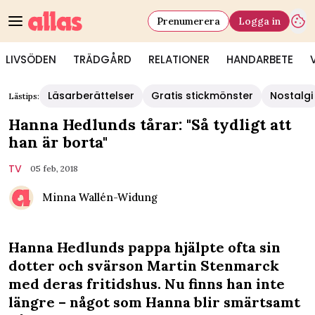
Prenumerera
Logga in
LIVSÖDEN
TRÄDGÅRD
RELATIONER
HANDARBETE
Läsarberättelser
Gratis stickmönster
Nostalgi
Lästips:
Hanna Hedlunds tårar: "Så tydligt att
han är borta"
TV
05 feb, 2018
Minna Wallén-Widung
Hanna Hedlunds pappa hjälpte ofta sin
dotter och svärson Martin Stenmarck
med deras fritidshus. Nu finns han inte
längre – något som Hanna blir smärtsamt