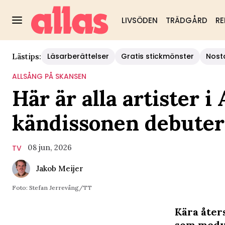
LIVSÖDEN
TRÄDGÅRD
RE
Läsarberättelser
Gratis stickmönster
Nost
Lästips:
ALLSÅNG PÅ SKANSEN
Här är alla artister 
kändissonen debuter
08 jun, 2026
TV
Jakob Meijer
Foto: Stefan Jerrevång/TT
Kära åter
som medve