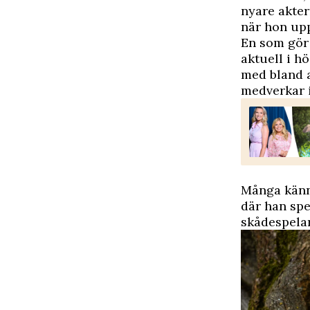
nyare akter
när hon up
En som gör 
aktuell i 
med bland 
medverkar i
Många känn
där han spe
skådespela