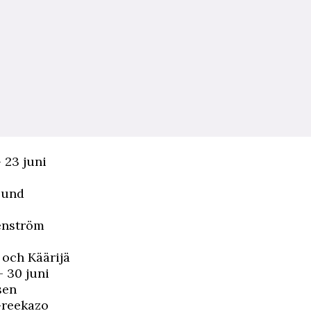
 23 juni
lund
enström
 och Käärijä
 30 juni
sen
reekazo