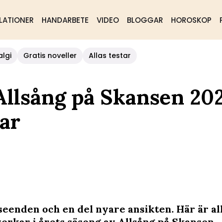
LATIONER
HANDARBETE
VIDEO
BLOGGAR
HOROSKOP
algi
Gratis noveller
Allas testar
i Allsång på Skansen 20
ar
seenden och en del nyare ansikten. Här är all
rkar i årets säsong av Allsång på Skansen.