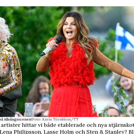
a på Allsångsscenen!
Foto: Karin Törnblom/TT
 artister hittar vi både etablerade och nya stjärnsko
Lena Philipsson, Lasse Holm och Sten & Stanley? B