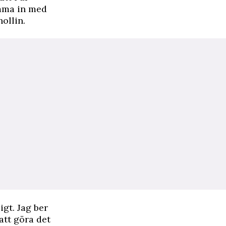
omma in med
ollin.
igt. Jag ber
att göra det