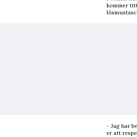
kommer tit
lösmustasch
– Jag har b
er att resp