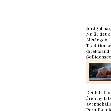
J
ordgubbar,
Nu är det o
Allsången.
Traditions
direktsänd 
Sollidensc
Det blir fj
åren hyllats
av innehåll
Pernilla in