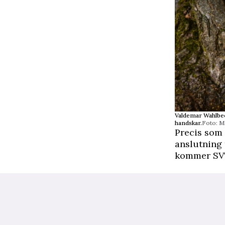
Valdemar Wahlbec
handskar.
Foto: M
Precis som
anslutning 
kommer SVT a