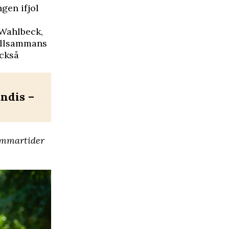
gen ifjol
 Wahlbeck,
illsammans
ckså
ndis –
mmartider