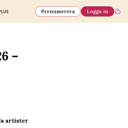
Prenumerera
Logga in
PLUS
26 –
a artister