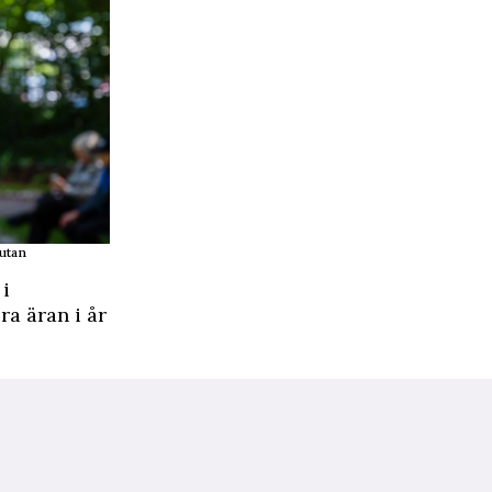
 utan
 i
ra äran i år