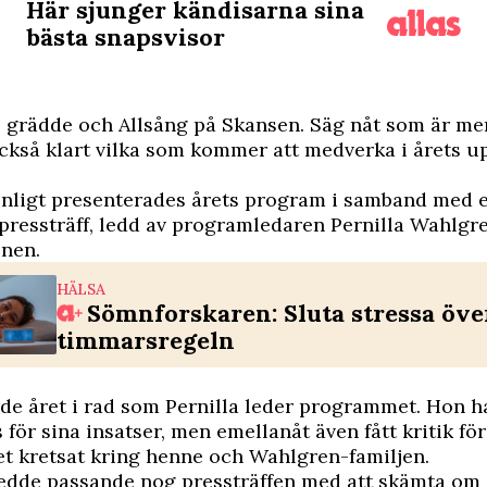
Här sjunger kändisarna sina
bästa snapsvisor
 grädde och Allsång på Skansen. Säg nåt som är me
ckså klart vilka som kommer att medverka i årets u
enligt presenterades årets program i samband med 
pressträff, ledd av programledaren Pernilla Wahlgre
enen.
HÄLSA
Sömnforskaren: Sluta stressa öve
timmarsregeln
ärde året i rad som Pernilla leder programmet. Hon 
 för sina insatser, men emellanåt även fått kritik för
et kretsat kring henne och Wahlgren-familjen.
ledde passande nog pressträffen med att skämta om a