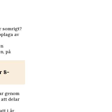
r somrigt?
pplaga av
en
n, på
r 8-
har genom
 att delar
tt i år