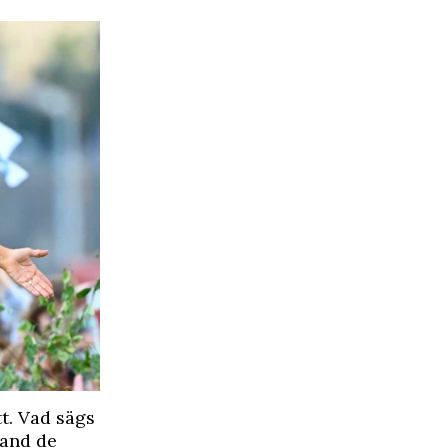
tt. Vad sägs
land de