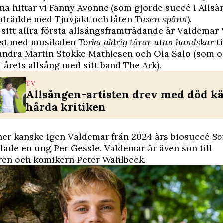
na hittar vi Fanny Avonne (som gjorde succé i Allsån
pträdde med Tjuvjakt och låten
Tusen spänn
).
sitt allra första allsångsframträdande är Valdemar
höst med musikalen
Torka aldrig tårar utan handskar
t
andra Martin Stokke Mathiesen och Ola Salo (som o
 årets allsång med sitt band The Ark).
TV
Allsången-artisten drev med död kä
hårda kritiken
er kanske igen Valdemar från 2024 års biosuccé
So
lade en ung Per Gessle. Valdemar är även son till
ren och komikern Peter Wahlbeck.