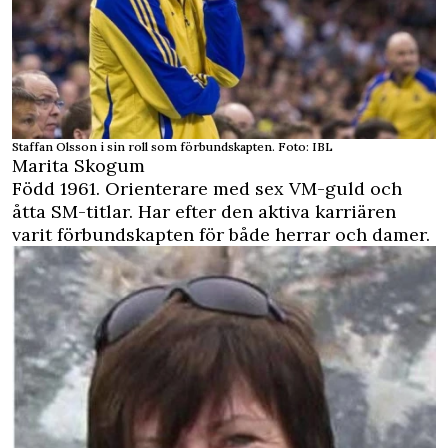
Staffan Olsson i sin roll som förbundskapten. Foto: IBL
Marita Skogum
Född 1961. Orienterare med sex VM-guld och
åtta SM-titlar. Har efter den aktiva karriären
varit förbundskapten för både herrar och damer.