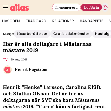
Prenumerera
Logga in
LIVSÖDEN
TRÄDGÅRD
RELATIONER
HANDARBETE
Läsarberättelser
Gratis stickmönster
Nostalgi
Lästips:
Här är alla deltagare i Mästarnas
mästare 2019
TV
29 aug, 2018
Henrik Högström
Henrik ”Henke” Larsson, Carolina Klüft
och Staffan Olsson. Det är tre av
deltagarna när SVT ska kora
Mästarnas
mästare 2019.
”'Carro' känns farligast rent