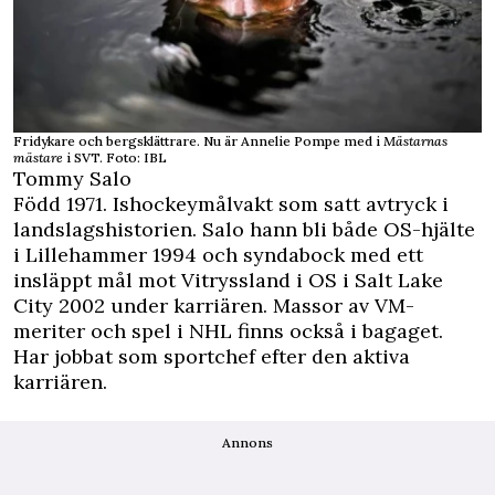
Fridykare och bergsklättrare. Nu är Annelie Pompe med i
Mästarnas
mästare
i SVT. Foto: IBL
Tommy Salo
Född 1971. Ishockeymålvakt som satt avtryck i
landslagshistorien. Salo hann bli både OS-hjälte
i Lillehammer 1994 och syndabock med ett
insläppt mål mot Vitryssland i OS i Salt Lake
City 2002 under karriären. Massor av VM-
meriter och spel i NHL finns också i bagaget.
Har jobbat som sportchef efter den aktiva
karriären.
Annons