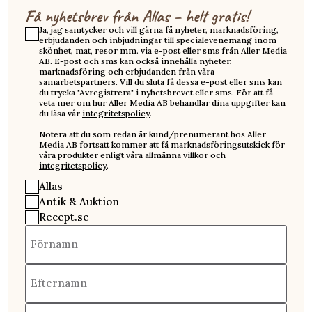
Få nyhetsbrev från Allas – helt gratis!
Ja, jag samtycker och vill gärna få nyheter, marknadsföring,
erbjudanden och inbjudningar till specialevenemang inom
skönhet, mat, resor mm. via e-post eller sms från Aller Media
AB. E-post och sms kan också innehålla nyheter,
marknadsföring och erbjudanden från våra
samarbetspartners. Vill du sluta få dessa e-post eller sms kan
du trycka "Avregistrera" i nyhetsbrevet eller sms. För att få
veta mer om hur Aller Media AB behandlar dina uppgifter kan
du läsa vår
integritetspolicy
.
Notera att du som redan är kund/prenumerant hos Aller
Media AB fortsatt kommer att få marknadsföringsutskick för
våra produkter enligt våra
allmänna villkor
och
integritetspolicy
.
Allas
Antik & Auktion
Recept.se
Förnamn
Efternamn