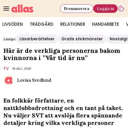
Prenumerera
Logga in
LIVSÖDEN
TRÄDGÅRD
RELATIONER
HANDARBETE
Läsarberättelser
Gratis stickmönster
Nostalgi
Lästips:
Här är de verkliga personerna bakom
kvinnorna i ”Vår tid är nu”
TV
18 dec, 2019
Lovisa Svedlund
En folkkär författare, en
nattklubbsdrottning och en tant på taket.
Nu väljer SVT att avslöja flera spännande
detaljer kring vilka verkliga personer