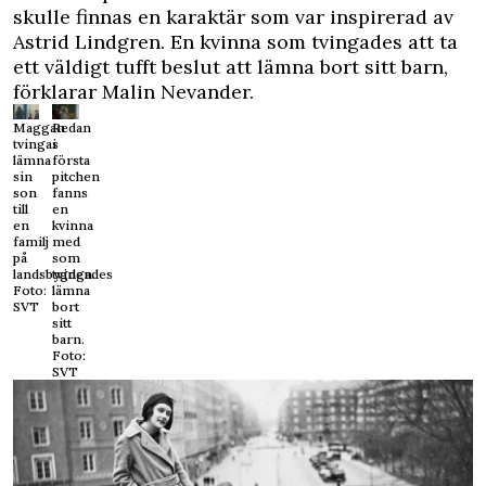
skulle finnas en karaktär som var inspirerad av
Astrid Lindgren. En kvinna som tvingades att ta
ett väldigt tufft beslut att lämna bort sitt barn,
förklarar Malin Nevander.
Maggan
Redan
tvingas
i
lämna
första
sin
pitchen
son
fanns
till
en
en
kvinna
familj
med
på
som
landsbygden.
tvingades
Foto:
lämna
SVT
bort
sitt
barn.
Foto:
SVT