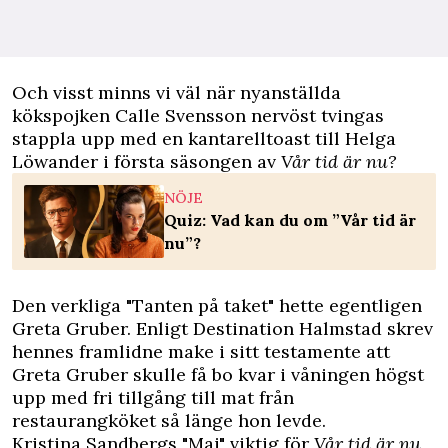
Och visst minns vi väl när nyanställda
kökspojken Calle Svensson nervöst tvingas
stappla upp med en kantarelltoast till Helga
Löwander i första säsongen av
Vår tid är nu?
NÖJE
Quiz: Vad kan du om ”Vår tid är
nu”?
Den verkliga "Tanten på taket" hette egentligen
Greta Gruber. Enligt
Destination Halmstad
skrev
hennes framlidne make i sitt testamente att
Greta Gruber skulle få bo kvar i våningen högst
upp med fri tillgång till mat från
restaurangköket så länge hon levde.
Kristina Sandbergs "Maj" viktig för
Vår tid är nu