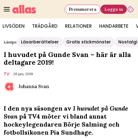
Prenumerera
Logga in
LIVSÖDEN
TRÄDGÅRD
RELATIONER
HANDARBETE
Läsarberättelser
Gratis stickmönster
Nostalgi
Lästips:
I huvudet på Gunde Svan – här är alla
deltagare 2019!
TV
28 jan, 2019
Johanna Svan
I den nya säsongen av
I huvudet på Gunde
Svan
på TV4 möter vi bland annat
hockeylegendaren Börje Salming och
fotbollsikonen Pia Sundhage.