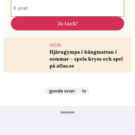
E-post
Ja tack!
NÖJE
Hjärngympa i hängmattan i
sommar – spela kryss och spel
på allas.se
gunde svan
tv
Annons