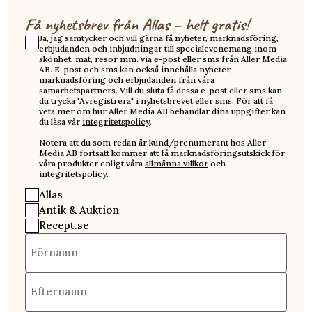
Få nyhetsbrev från Allas – helt gratis!
Ja, jag samtycker och vill gärna få nyheter, marknadsföring,
erbjudanden och inbjudningar till specialevenemang inom
skönhet, mat, resor mm. via e-post eller sms från Aller Media
AB. E-post och sms kan också innehålla nyheter,
marknadsföring och erbjudanden från våra
samarbetspartners. Vill du sluta få dessa e-post eller sms kan
du trycka "Avregistrera" i nyhetsbrevet eller sms. För att få
veta mer om hur Aller Media AB behandlar dina uppgifter kan
du läsa vår
integritetspolicy
.
Notera att du som redan är kund/prenumerant hos Aller
Media AB fortsatt kommer att få marknadsföringsutskick för
våra produkter enligt våra
allmänna villkor
och
integritetspolicy
.
Allas
Antik & Auktion
Recept.se
Förnamn
Efternamn