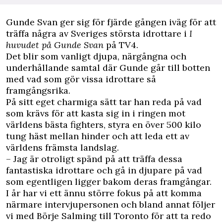
Gunde Svan ger sig för fjärde gången iväg för att
träffa några av Sveriges största idrottare i
I
huvudet på Gunde Svan
på TV4.
Det blir som vanligt djupa, närgångna och
underhållande samtal där Gunde går till botten
med vad som gör vissa idrottare så
framgångsrika.
På sitt eget charmiga sätt tar han reda på vad
som krävs för att kasta sig in i ringen mot
världens bästa fighters, styra en över 500 kilo
tung häst mellan hinder och att leda ett av
världens främsta landslag.
– Jag är otroligt spänd på att träffa dessa
fantastiska idrottare och gå in djupare på vad
som egentligen ligger bakom deras framgångar.
I år har vi ett ännu större fokus på att komma
närmare intervjupersonen och bland annat följer
vi med Börje Salming till Toronto för att ta redo