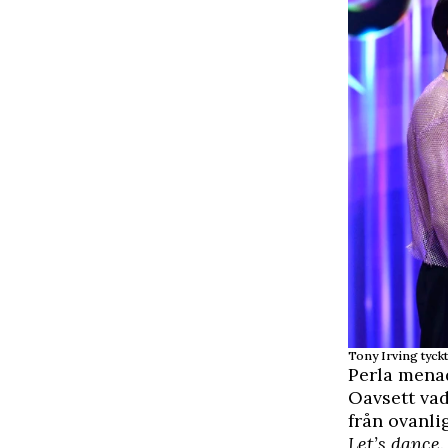
Tony Irving tyckt
Perla menade
Oavsett vad
från ovanlig
Let’s dance
.