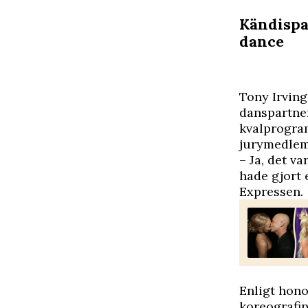
Kändispa
dance
T
ony Irving
danspartner
kvalprogram
jurymedlem
– Ja, det va
hade gjort 
Expressen
.
Enligt hono
koreografin