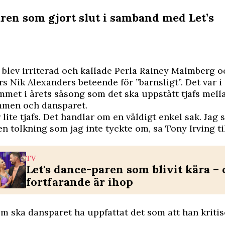
ren som gjort slut i samband med Let’s
 blev irriterad och kallade Perla Rainey Malmberg o
s Nik Alexanders beteende för ”barnsligt”. Det var i 
met i årets säsong som det ska uppstått tjafs mell
men och dansparet.
r lite tjafs. Det handlar om en väldigt enkel sak. Jag 
en tolkning som jag inte tyckte om, sa Tony Irving ti
TV
Let's dance-paren som blivit kära –
fortfarande är ihop
m ska dansparet ha uppfattat det som att han kritis
.