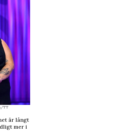
om/TT
et är långt
ydligt mer i