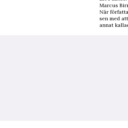
Marcus Birr
När förfat
sen med att
annat kallad