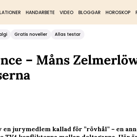
LATIONER
HANDARBETE
VIDEO
BLOGGAR
HOROSKOP
algi
Gratis noveller
Allas testar
dance – Måns Zelmerlö
serna
ev en jurymedlem kallad för ”rövhål” – en an
e TV4 konflikterna mellan deltagarna. Här ä