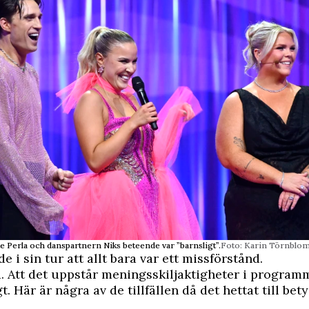
e Perla och danspartnern Niks beteende var ”barnsligt”.
Foto: Karin Törnbl
 i sin tur att allt bara var ett missförstånd.
. Att det uppstår meningsskiljaktigheter i programm
t. Här är några av de tillfällen då det hettat till bet