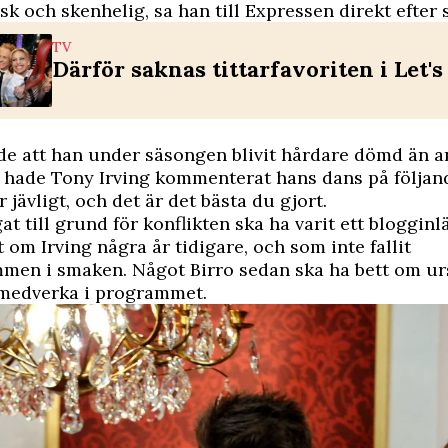
lsk och skenhelig, sa han till
Expressen
direkt efter 
TV
Därför saknas tittarfavoriten i Let'
e att han under säsongen blivit hårdare dömd än an
 hade Tony Irving kommenterat hans dans på följand
r jävligt, och det är det bästa du gjort.
at till grund för konflikten ska ha varit ett bloggin
t om Irving några år tidigare, och som inte fallit
men i smaken. Något Birro sedan ska ha bett om urs
 medverka i programmet.