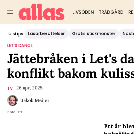
LIVSÖDEN
TRÄDGÅRD
RE
Läsarberättelser
Gratis stickmönster
Nost
Lästips:
LET'S DANCE
Jättebråken i Let's 
konflikt bakom kulis
26 apr, 2025
TV
Jakob Meijer
Foto: TT
Ett år bl
bekräftad