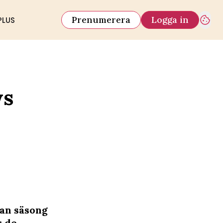
Prenumerera
Logga in
PLUS
ws
nan säsong
r de