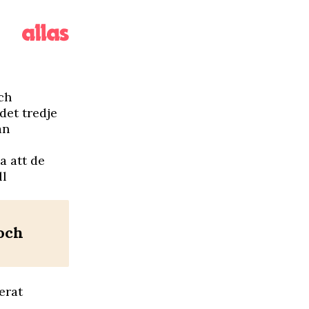
ch
det tredje
an
sa att de
ll
 och
erat