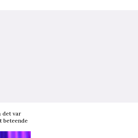
å det var
gt beteende