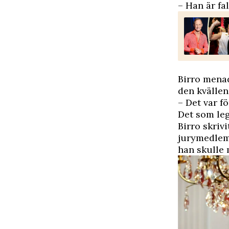
– Han är fa
Birro menad
den kvällen
– Det var fö
Det som leg
Birro skrivi
jurymedlem
han skulle