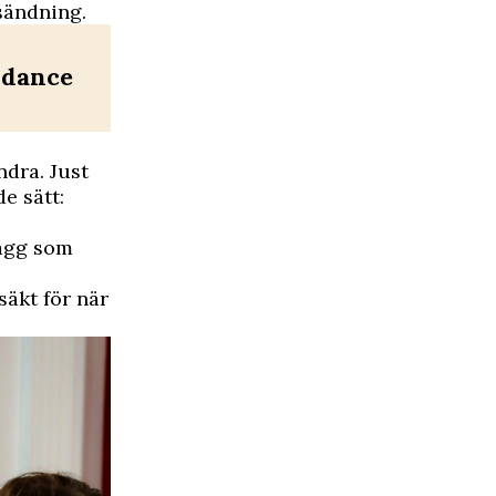
sändning.
s dance
dra. Just
e sätt:
lägg som
äkt för när