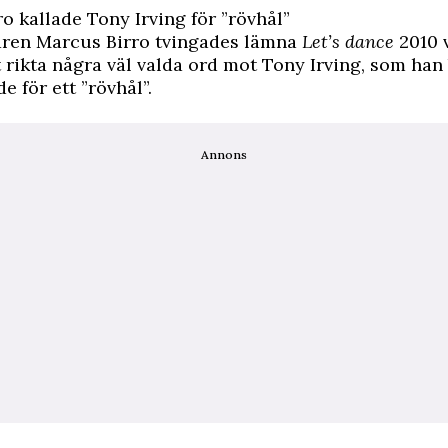
o kallade Tony Irving för ”rövhål”
taren Marcus Birro tvingades lämna
Let’s dance
2010 
 rikta några väl valda ord mot Tony Irving, som han
e för ett ”rövhål”.
Annons