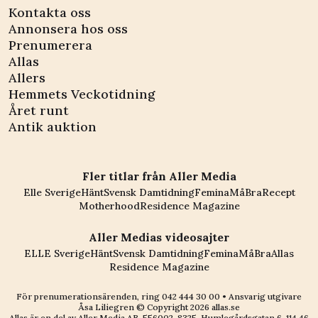
Kontakta oss
Annonsera hos oss
Prenumerera
Allas
Allers
Hemmets Veckotidning
Året runt
Antik auktion
Fler titlar från Aller Media
Elle Sverige
Hänt
Svensk Damtidning
Femina
MåBra
Recept
Motherhood
Residence Magazine
Aller Medias videosajter
ELLE Sverige
Hänt
Svensk Damtidning
Femina
MåBra
Allas
Residence Magazine
För prenumerationsärenden, ring
042 444 30 00
• Ansvarig utgivare
Åsa Liliegren © Copyright
2026
allas.se
Allas är en del av
Aller Media AB, 556002-8325
. Humlegårdsgatan 6, 114 46