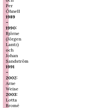
och
Per
Öhnell
1989
–
1990:
Björne
(Jörgen
Lantz)
och
Johan
Sandström
1991
–
2002:
Arne
Weise
2003:
Lotta
Bromé