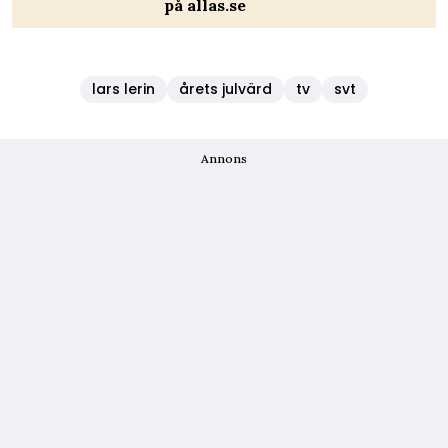
på allas.se
lars lerin
årets julvärd
tv
svt
Annons