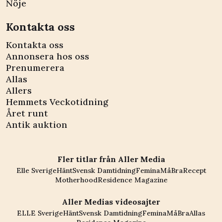
Nöje
Kontakta oss
Kontakta oss
Annonsera hos oss
Prenumerera
Allas
Allers
Hemmets Veckotidning
Året runt
Antik auktion
Fler titlar från Aller Media
Elle Sverige
Hänt
Svensk Damtidning
Femina
MåBra
Recept
Motherhood
Residence Magazine
Aller Medias videosajter
ELLE Sverige
Hänt
Svensk Damtidning
Femina
MåBra
Allas