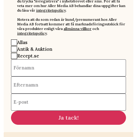
du trycka "Avregistrera" i nyhetsbrevet eller sms. För att få
veta mer om hur Aller Media AB behandlar dina uppgifter kan
du läsa vår
integritetspolicy
.
Notera att du som redan är kund/prenumerant hos Aller
Media AB fortsatt kommer att få marknadsföringsutskick för
våra produkter enligt våra
allmänna villkor
och
integritetspolicy
.
Allas
Antik & Auktion
Recept.se
Förnamn
Efternamn
E-post
Ja tack!