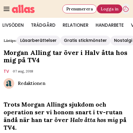
Prenumerera
Logga in
LIVSÖDEN
TRÄDGÅRD
RELATIONER
HANDARBETE
Läsarberättelser
Gratis stickmönster
Nostalgi
Lästips:
Morgan Alling tar över i Halv åtta hos
mig på TV4
TV
07 aug, 2018
Redaktionen
Trots Morgan Allings sjukdom och
operation ser vi honom snart i tv-rutan
ändå när han tar över
Halv åtta hos mig
på
TV4.