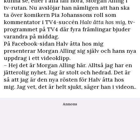
kunna se, eller i alla fall höra, Morgan Alling i
tv-rutan. Nu avslöjar han nämligen att han ska
ta över komikern Pia Johanssons roll som
kommentator i TV4-succén
Halv åtta hos mig
, tv-
programmet på TV4 där fyra främlingar bjuder
varandra på middag.
På
Facebook-sidan Halv åtta hos mig
presenterar Morgan Alling sig själv och hans nya
uppdrag i ett videoklipp.
– Hej det är Morgan Alling här. Alltså jag har en
jätterolig nyhet. Jag är stolt och hedrad. Det är
så att jag är den nya rösten för Halv åtta hos
mig. Jag vet, det är helt sjukt, säger han i videon..
Annons