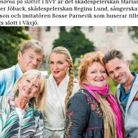
rnorna på slottet
i SVT är det skådespelerskan Maria
ter Jöback, skådespelerskan Regina Lund, sångersk
son och imitatören Bosse Parnevik som huserar ti
 slott i Växjö.