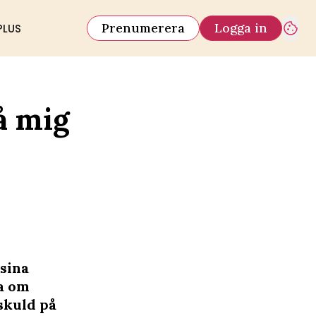
Prenumerera
Logga in
PLUS
å mig
 sina
ta om
skuld på