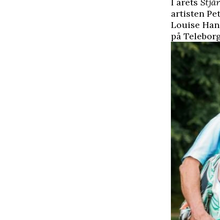
I årets
Stjä
artisten Pe
Louise Han
på Teleborgs