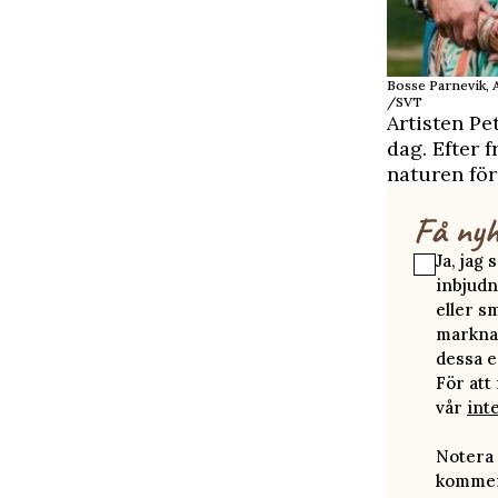
Bosse Parnevik, 
/SVT
Artisten Pe
dag. Efter 
naturen för
Få nyh
Ja, jag
inbjudn
eller s
marknad
dessa e
För att
vår
int
Notera 
kommer 