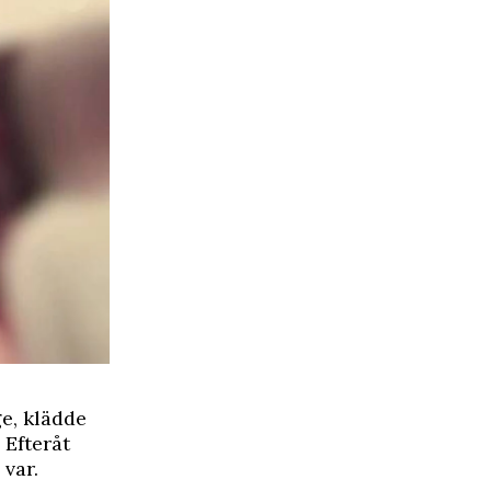
ge, klädde
 Efteråt
 var.