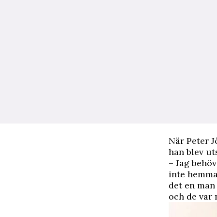
När Peter J
han blev ut
– Jag behövd
inte hemma.
det en man 
och de var 