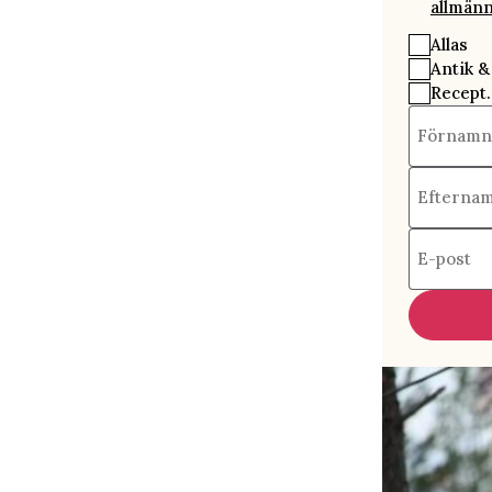
allmänn
Allas
Antik &
Recept.
Förnamn
Efterna
E-post