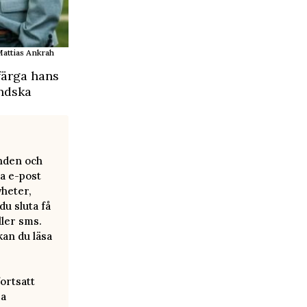
attias Ankrah
 färga hans
ändska
anden och
a e-post
yheter,
u sluta få
ller sms.
kan du läsa
ortsatt
ra