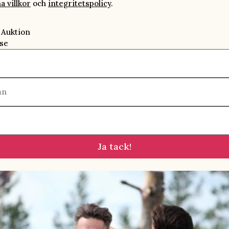
a villkor
och
integritetspolicy
.
 Auktion
se
mn
Ja tack!