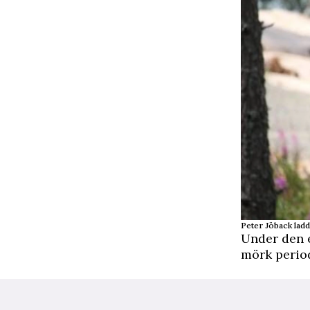
Peter Jöback ladd
Under den e
mörk period