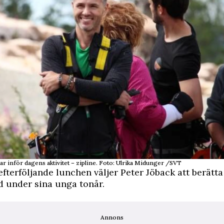
ar inför dagens aktivitet – zipline. Foto: Ulrika Midunger /SVT
fterföljande lunchen väljer Peter Jöback att berätt
 under sina unga tonår.
Annons