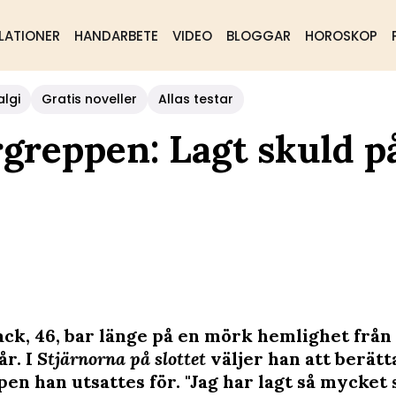
LATIONER
HANDARBETE
VIDEO
BLOGGAR
HOROSKOP
algi
Gratis noveller
Allas testar
greppen: Lagt skuld p
ack, 46, bar länge på en mörk hemlighet från
år. I
Stjärnorna på slottet
väljer han att berät
en han utsattes för. "Jag har lagt så mycket 