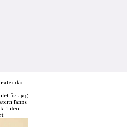
teater där
det fick jag
eatern fanns
la tiden
t.