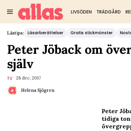
LIVSÖDEN
TRÄDGÅRD
RE
Läsarberättelser
Gratis stickmönster
Nost
Lästips:
Peter Jöback om över
själv
28 dec, 2017
TV
Helena Sjögren
Peter Jöb
tidiga ton
övergrepp