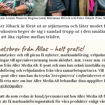
Ann-Louise Hanson, Regina Lund, Marianne Mörck och Peter Jöback. Foto: M
ter Jöback är först ut av stjärnorna och låter modet
frukosten beger de sig i samlad trupp ut i den smål
 att åka zipline mellan träden.
etsbrev från Allas – helt gratis!
 samtycker och vill gärna få nyheter, marknadsföring, erbjud
ingar till specialevenemang inom skönhet, mat, resor mm. vi
ms från Aller Media AB. E-post och sms kan också innehålla n
sföring och erbjudanden från våra samarbetspartners. Vill d
-post eller sms kan du trycka "Avregistrera" i nyhetsbrevet e
 få veta mer om hur Aller Media AB behandlar dina uppgifter 
egritetspolicy
.
att du som redan är kund/prenumerant hos Aller Media AB f
att få marknadsföringsutskick för våra produkter enligt vå