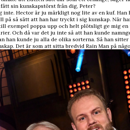
fått sin kunskapstörst från dig, Peter?
g inte. Hector är ju märkligt nog lite av en kuf. Han 
ll på så sätt att han har tryckt i sig kunskap. När ha
ill exempel poppa upp och helt plötsligt ge mig en
ier. Och då var det ju inte så att han kunde namnge
an han kunde ju alla de olika sorterna. Så han sitte
skap. Det är som att sitta bredvid Rain Man på något