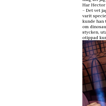
Har Hector 
– Det vet ja
varit specie
kunde han t
om dinosaur
stycken, ut
otippad kun