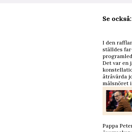
Se också
I
den raffla
ställdes fa
programled
Det var en 
konstellati
åtråvärda j
målsnöret i 
Pappa Peter