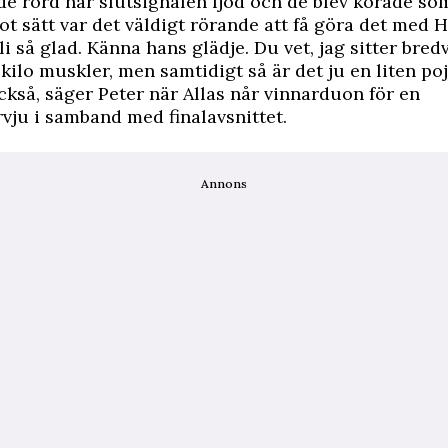
e rörd när slutsignalen ljöd och de blev korade so
got sätt var det väldigt rörande att få göra det med 
i så glad. Känna hans glädje. Du vet, jag sitter bredv
kilo muskler, men samtidigt så är det ju en liten po
också, säger Peter när Allas når vinnarduon för en
rvju i samband med finalavsnittet.
Annons