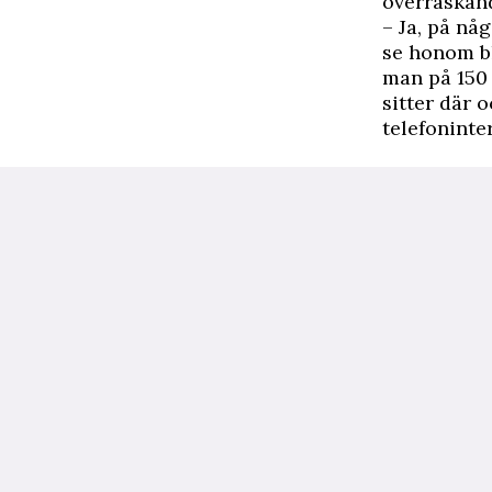
överraskand
– Ja, på nå
se honom bl
man på 150 
sitter där 
telefoninte