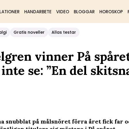
LATIONER
HANDARBETE
VIDEO
BLOGGAR
HOROSKOP
algi
Gratis noveller
Allas testar
lgren vinner På spåret
 inte se: ”En del skitsn
ha snubblat på målsnöret förra året fick far 
ntligen titulera sig mästare i På spåret.