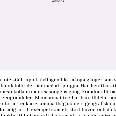
Annons
 inte ställt upp i tävlingen lika många gånger som si
mjuk inför det här med att plugga. Han berättar att
nnestekniker under säsongens gång. Framför allt nä
 geografidelen. Bland annat tog har han tilldelat lä
r för att enklare komma ihåg städers geografiska p
för mig är till exempel som ett stort huvud och då
g tänkte att Lützen satt där som ett örhänge, säger ha