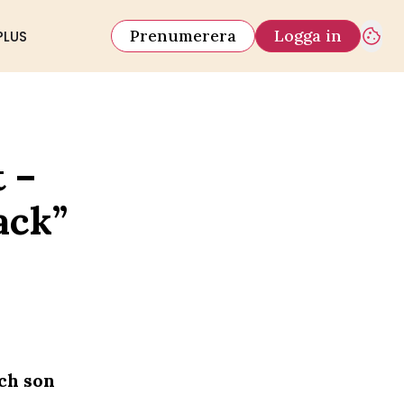
Prenumerera
Logga in
PLUS
 –
ack”
och son