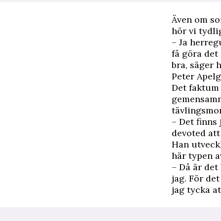
Även om son
hör vi tydli
– Ja herregu
få göra det
bra, säger 
Peter Apelg
Det faktum 
gemensamma
tävlingsmom
– Det finns
devoted att 
Han utveckl
här typen a
– Då är det
jag. För de
jag tycka a