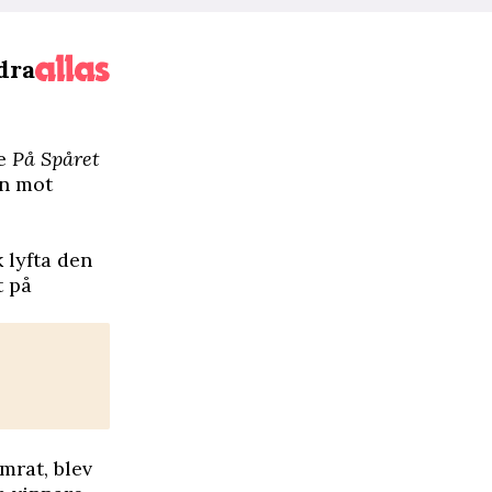
dra
re
På Spåret
en mot
 lyfta den
t på
mrat, blev