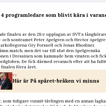
: 4 programledare som blivit kära i varan
nde finalen av den 28:e upplagan av SVT:s långköra
r- och sonteamet Peter Apelgren och Hector Apelgr
arkollegorna Gry Forssell och Jonas Rhodiner.
jämn match, men det var till slut den Apelgrenska
onen i Dressinen som kammade hem vinsten och fick
ordgloben. De fick därmed revansch efter att ha falli
finalen förra året.
TV
Här är På spåret-bråken vi minns
, som tidigare vunnit tävlingen med en annan lagka