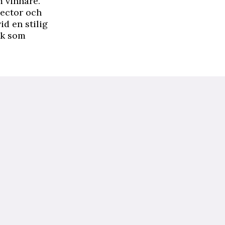
m vinnare.
Hector och
id en stilig
jk som