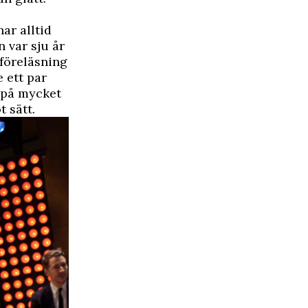
har alltid
n var sju år
 föreläsning
 ett par
r på mycket
 sätt.