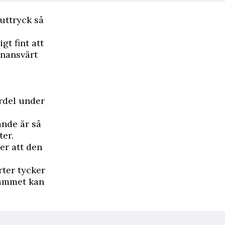
outtryck så
gt fint att
ånansvärt
rdel under
ande är så
ter.
er att den
rter tycker
grammet kan