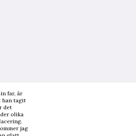
n far, är
 han tagit
r det
nder olika
lacering.
 kommer jag
n glatt.