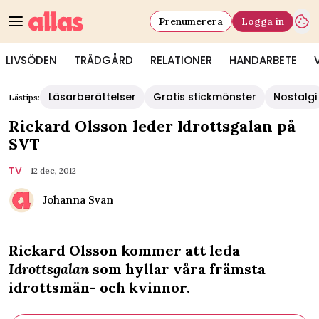
Prenumerera
Logga in
LIVSÖDEN
TRÄDGÅRD
RELATIONER
HANDARBETE
Läsarberättelser
Gratis stickmönster
Nostalgi
Lästips:
Rickard Olsson leder Idrottsgalan på
SVT
TV
12 dec, 2012
Johanna Svan
Rickard Olsson kommer att leda
Idrottsgalan
som hyllar våra främsta
idrottsmän- och kvinnor.