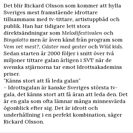
Det blir Rickard Olsson som kommer att hylla
Sveriges mest framstående idrottare
tillsammans med tv-tittare, artistuppbåd och
publik. Han har tidigare lett stora
direktsändningar som
Melodifestivalen
och
Bingolotto
men är även känd från program som
Vem vet mest?
,
Gäster med gester
och
Wild kids.
Sedan starten år 2000 följer i snitt över två
miljoner tittare galan årligen i SVT när de
svenska stjärnorna tar emot Idrottsakademins
priser.
”Känns stort att få leda galan”
– Idrottsgalan är kanske Sveriges största tv-
gala, det känns stort att få äran att leda den. Det
är en gala som ofta lämnar många minnesvärda
ögonblick efter sig. Det är idrott och
underhållning i en perfekt kombination, säger
Rickard Olsson.