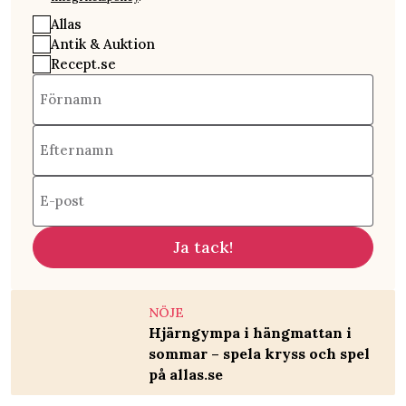
Allas
Antik & Auktion
Recept.se
Förnamn
Efternamn
E-post
Ja tack!
NÖJE
Hjärngympa i hängmattan i
sommar – spela kryss och spel
på allas.se