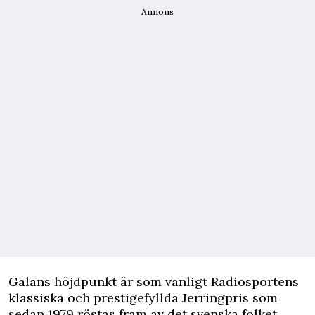
Annons
Galans höjdpunkt är som vanligt Radiosportens
klassiska och prestigefyllda Jerringpris som
sedan 1979 röstas fram av det svenska folket.