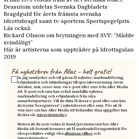
Dessutom utdelas Svenska Dagbladets
Bragdguld för årets främsta svenska
idrottsbragd samt tv-sportens Sportspegelpris.
Läs också:
Rickard Olsson om brytningen med SVT: ”Mådde
svindåligt”
Här är artisterna som uppträder på Idrottsgalan
2019
Få nyhetsbrev från Allas – helt gratis!
Ja, jag samtycker och vill gärna få nyheter, marknadsföring,
erbjudanden och inbjudningar till specialevenemang inom
skönhet, mat, resor mm. via e-post eller sms från Aller Media
AB. E-post och sms kan också innehålla nyheter,
marknadsföring och erbjudanden från våra
samarbetspartners. Vill du sluta få dessa e-post eller sms kan
du trycka "Avregistrera" i nyhetsbrevet eller sms. För att få
veta mer om hur Aller Media AB behandlar dina uppgifter kan
du läsa vår
integritetspolicy
.
Notera att du som redan är kund/prenumerant hos Aller
Media AB fortsatt kommer att få marknadsföringsutskick för
våra produkter enligt våra
allmänna villkor
och
integritetspolicy
.