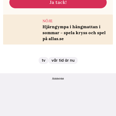
Ja tack!
NÖJE
Hjärngympa i hängmattan i
sommar – spela kryss och spel
på allas.se
tv
vår tid är nu
Annons