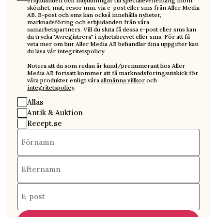
erbjudanden och inbjudningar till specialevenemang inom
skönhet, mat, resor mm. via e-post eller sms från Aller Media
AB. E-post och sms kan också innehålla nyheter,
marknadsföring och erbjudanden från våra
samarbetspartners. Vill du sluta få dessa e-post eller sms kan
du trycka "Avregistrera" i nyhetsbrevet eller sms. För att få
veta mer om hur Aller Media AB behandlar dina uppgifter kan
du läsa vår
integritetspolicy
.
Notera att du som redan är kund/prenumerant hos Aller
Media AB fortsatt kommer att få marknadsföringsutskick för
våra produkter enligt våra
allmänna villkor
och
integritetspolicy
.
Allas
Antik & Auktion
Recept.se
Förnamn
Efternamn
E-post