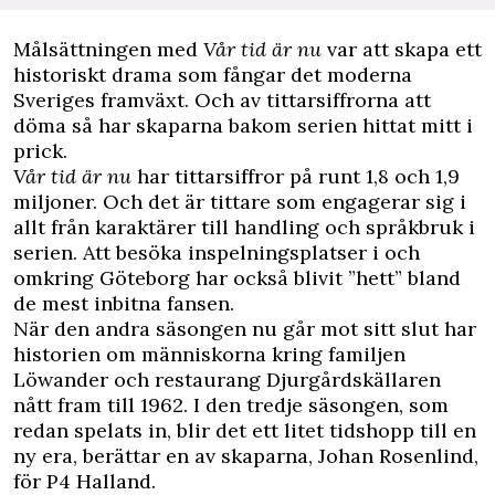
Målsättningen med
Vår tid är nu
var att skapa ett
historiskt drama som fångar det moderna
Sveriges framväxt. Och av tittarsiffrorna att
döma så har skaparna bakom serien hittat mitt i
prick.
Vår tid är nu
har tittarsiffror på runt 1,8 och 1,9
miljoner. Och det är tittare som engagerar sig i
allt från karaktärer till handling och språkbruk i
serien. Att besöka inspelningsplatser i och
omkring Göteborg har också blivit ”hett” bland
de mest inbitna fansen.
När den andra säsongen nu går mot sitt slut har
historien om människorna kring familjen
Löwander och restaurang Djurgårdskällaren
nått fram till 1962. I den tredje säsongen, som
redan spelats in, blir det ett litet tidshopp till en
ny era, berättar en av skaparna, Johan Rosenlind,
för
P4 Halland
.