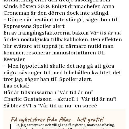
sänds hösten 2019. Enligt dramachefen Anna
Croneman är den dörren dock inte stängd.
– Dörren är bestämt inte stängd, säger hon till
Expressens
Spoiler alert
En av framgångsfaktorerna bakom
Vår tid är nu
är den nostalgiska tillbakablicken. Den effekten
blir svårare att uppnå ju närmare nutid man
kommer, resonerar manusförfattaren Ulf
Kvensler.
– Men hypotetiskt skulle det nog gå att göra
några säsonger till med bibehållen kvalitet, det
tror jag, säger han till Spoiler alert.
Läs också:
Här är tidsmissarna i ”Vår tid är nu”
Charlie Gustafsson – aktuell i ”Vår tid är nu”!
Så blev SVT:s ”Vår tid är nu” en succé
Få nyhetsbrev från Allas – helt gratis!
Ja, jag samtycker och vill gärna få nyheter, marknadsföring,