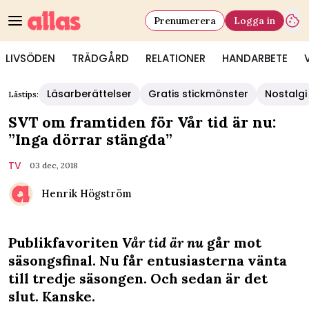
Prenumerera
Logga in
LIVSÖDEN
TRÄDGÅRD
RELATIONER
HANDARBETE
Läsarberättelser
Gratis stickmönster
Nostalgi
Lästips:
SVT om framtiden för Vår tid är nu:
”Inga dörrar stängda”
TV
03 dec, 2018
Henrik Högström
Publikfavoriten
Vår tid är nu
går mot
säsongsfinal. Nu får entusiasterna vänta
till tredje säsongen. Och sedan är det
slut. Kanske.