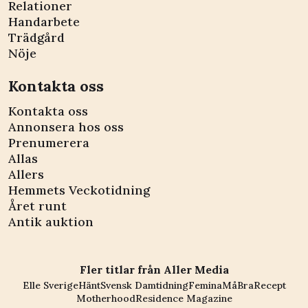
Relationer
Handarbete
Trädgård
Nöje
Kontakta oss
Kontakta oss
Annonsera hos oss
Prenumerera
Allas
Allers
Hemmets Veckotidning
Året runt
Antik auktion
Fler titlar från Aller Media
Elle Sverige
Hänt
Svensk Damtidning
Femina
MåBra
Recept
Motherhood
Residence Magazine