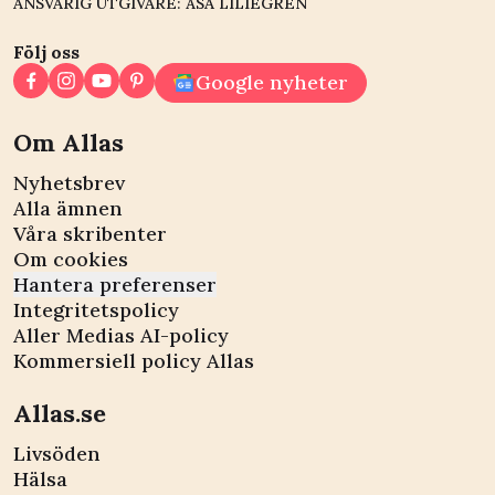
ANSVARIG UTGIVARE: ÅSA LILIEGREN
Följ oss
Google nyheter
Om Allas
Nyhetsbrev
Alla ämnen
Våra skribenter
Om cookies
Hantera preferenser
Integritetspolicy
Aller Medias AI-policy
Kommersiell policy Allas
Allas.se
Livsöden
Hälsa