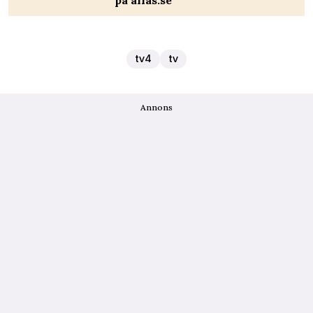
på allas.se
tv4
tv
Annons