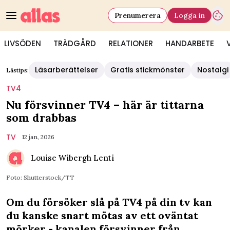
Prenumerera
Logga in
LIVSÖDEN
TRÄDGÅRD
RELATIONER
HANDARBETE
Läsarberättelser
Gratis stickmönster
Nostalgi
Lästips:
TV4
Nu försvinner TV4 – här är tittarna
som drabbas
TV
12 jan, 2026
Louise Wibergh Lenti
Foto: Shutterstock/TT
Om du försöker slå på TV4 på din tv kan
du kanske snart mötas av ett oväntat
mörker - kanalen försvinner från