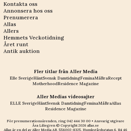
Kontakta oss
Annonsera hos oss
Prenumerera
Allas
Allers
Hemmets Veckotidning
Året runt
Antik auktion
Fler titlar från Aller Media
Elle Sverige
Hänt
Svensk Damtidning
Femina
MåBra
Recept
Motherhood
Residence Magazine
Aller Medias videosajter
ELLE Sverige
Hänt
Svensk Damtidning
Femina
MåBra
Allas
Residence Magazine
För prenumerationsärenden, ring
042 444 30 00
• Ansvarig utgivare
Åsa Liliegren © Copyright
2026
allas.se
Allas är en del av
Aller Media AB, 556002-8325
. Humlegårdsgatan 6, 114 46