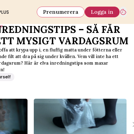
Prenumerera
Logga in
PLUS
iy
NREDNINGSTIPS – SÅ FÅR
ETT MYSIGT VARDAGSRUM
ffa att krypa upp i, en fluffig matta under fötterna eller
e filt att dra på sig under kvällen. Vem vill inte ha ett
rdagsrum? Här är elva inredningstips som maxar
n!
urself