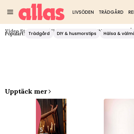
LIVSÖDEN
TRÄDGÅRD
RE
Video Start
/
Hushåll/diy
/
10 INREDNINGSTIPS – S
Trädgård
DIY & husmorstips
Hälsa & välm
Populärt:
Upptäck mer