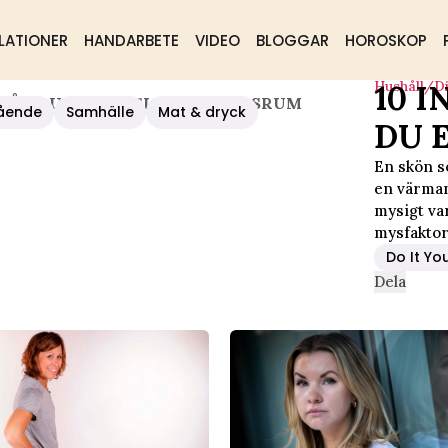
LATIONER
HANDARBETE
VIDEO
BLOGGAR
HOROSKOP
Hushåll/d
10 I
Å FÅR DU ETT MYSIGT VARDAGSRUM
ående
Samhälle
Mat & dryck
DU 
En skön so
en värmand
mysigt va
mysfaktor
Do It Yo
Dela