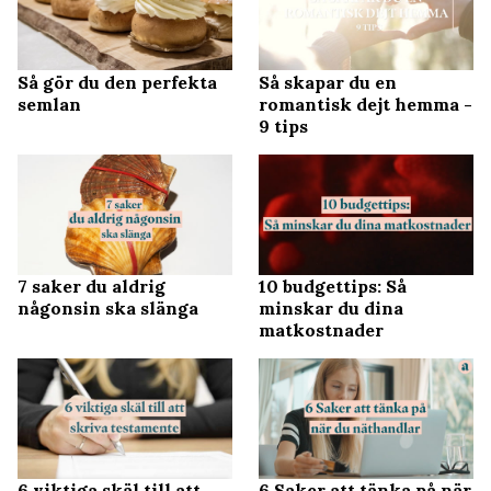
Så gör du den perfekta
Så skapar du en
semlan
romantisk dejt hemma -
9 tips
7 saker du aldrig
10 budgettips: Så
någonsin ska slänga
minskar du dina
matkostnader
6 viktiga skäl till att
6 Saker att tänka på när