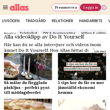
Prenumerera
Logga in
LIVSÖDEN
TRÄDGÅRD
RELATIONER
HANDARBETE
Trädgård
DIY & husmorstips
Hälsa & välmå
Populärt:
Video Start
/
Do It Yourself
Alla videoklipp av Do It Yourself
Här kan du se alla intervjuer och videos inom
ämnet Do It Yourself. Hos Allas hittar du det
... Läs mer
och mycket mer.
Så målar du färgglada
5 tips hur du får en mer
påskljus – perfekt pynt
jämställd ekonomi
till middagsbordet
hemma