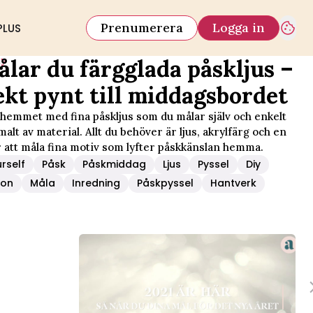
Prenumerera
Logga in
PLUS
iy
ålar du färgglada påskljus –
ekt pynt till middagsbordet
hemmet med fina påskljus som du målar själv och enkelt
lt av material. Allt du behöver är ljus, akrylfärg och en
r att måla fina motiv som lyfter påskkänslan hemma.
urself
Påsk
Påskmiddag
Ljus
Pyssel
Diy
ion
Måla
Inredning
Påskpyssel
Hantverk