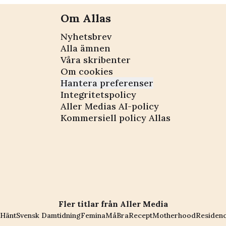
Om Allas
Nyhetsbrev
Alla ämnen
Våra skribenter
Om cookies
Hantera preferenser
Integritetspolicy
Aller Medias AI-policy
Kommersiell policy Allas
Fler titlar från Aller Media
Hänt
Svensk Damtidning
Femina
MåBra
Recept
Motherhood
Residen