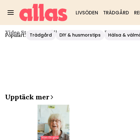
LIVSÖDEN
TRÄDGÅRD
RE
Video Start
/
Hushåll/diy
/
Så Målar Du Färgglada Pås
Trädgård
DIY & husmorstips
Hälsa & välm
Populärt:
Upptäck mer