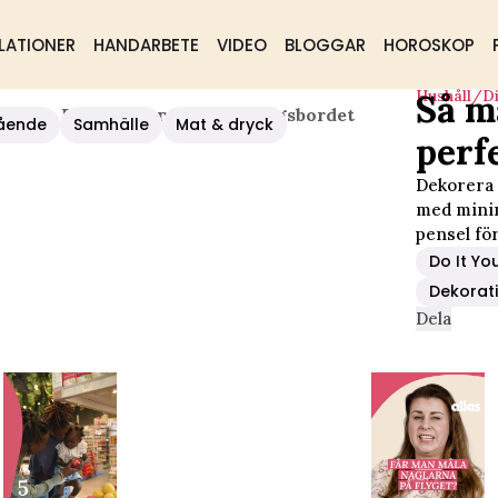
LATIONER
HANDARBETE
VIDEO
BLOGGAR
HOROSKOP
Hushåll/d
Så m
kljus – Perfekt Pynt Till Middagsbordet
ående
Samhälle
Mat & dryck
perf
Dekorera 
med minima
pensel fö
Do It Yo
Dekorat
Dela