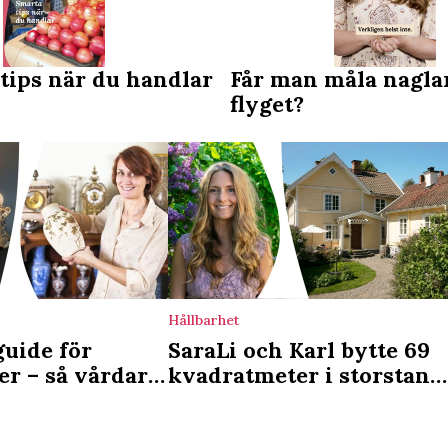
tips när du handlar
Får man måla nagla
flyget?
Hållbarhet
guide för
SaraLi och Karl bytte 69
er – så vårdar
kvadratmeter i storstan
u dem
mot 1800-talstorp: ”Vi ha
fått ett rikare liv”