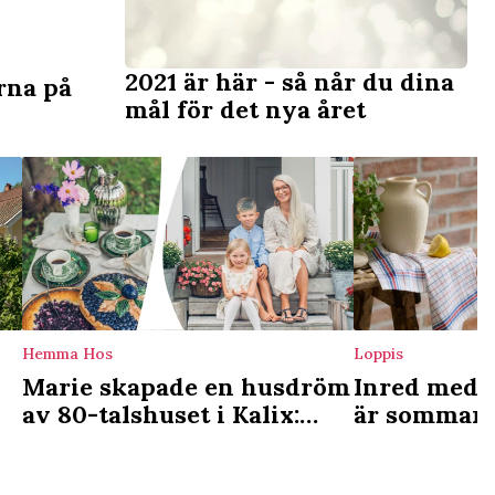
2021 är här - så når du dina
rna på
mål för det nya året
Hemma Hos
Loppis
Marie skapade en husdröm
Inred med t
av 80-talshuset i Kalix:
är sommaren
r
”Lyssna till huset och dig
för det mys
själv”