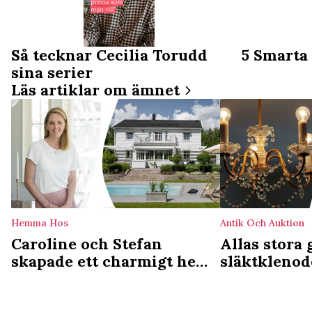
Så tecknar Cecilia Torudd
5 Smarta 
sina serier
Läs artiklar om ämnet
Hemma Hos
Antik Och Auktion
Caroline och Stefan
Allas stora 
skapade ett charmigt hem
släktklenod
av kataloghuset: Behöver
och lagar d
inte vara opersonligt