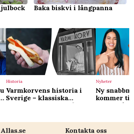
 julbock
Baka biskvi i långpanna
Historia
Nyheter
du
Varmkorvens historia i
Ny snabbma
Sverige – klassiska
kommer till
korvkioskerna som finns
satsar på k
kvar idag
Allas.se
Kontakta oss