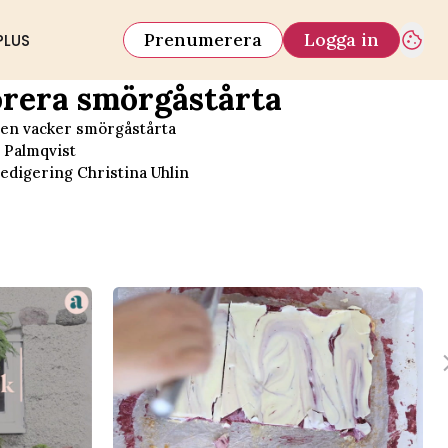
Prenumerera
Logga in
PLUS
rera smörgåstårta
en vacker smörgåstårta
 Palmqvist
redigering Christina Uhlin