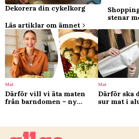
Dekorera din cykelkorg
Shopping
stenar m
Läs artiklar om ämnet
Mat
Mat
Därför vill vi äta maten
Därför ska 
från barndomen – ny
sur mat i a
studie förklarar