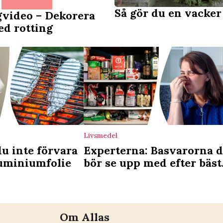
Så gör du en vacker
video – Dekorera
ed rotting
Livsmedel
du inte förvara
Experterna: Basvarorna 
luminiumfolie
bör se upp med efter bäst
före-datum
Om Allas