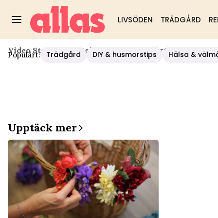
LIVSÖDEN
TRÄDGÅRD
RE
Video Start
/
Mat
/
Dekorera Smörgåstårta
Trädgård
DIY & husmorstips
Hälsa & välm
Populärt:
Upptäck mer