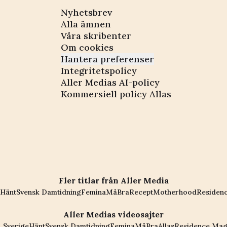
Nyhetsbrev
Alla ämnen
Våra skribenter
Om cookies
Hantera preferenser
Integritetspolicy
Aller Medias AI-policy
Kommersiell policy Allas
Fler titlar från Aller Media
Hänt
Svensk Damtidning
Femina
MåBra
Recept
Motherhood
Residen
Aller Medias videosajter
 Sverige
Hänt
Svensk Damtidning
Femina
MåBra
Allas
Residence Mag