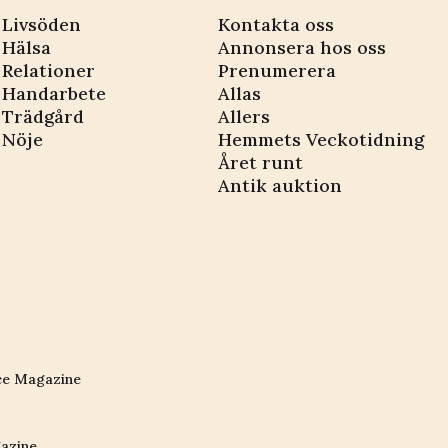
Livsöden
Kontakta oss
Hälsa
Annonsera hos oss
Relationer
Prenumerera
Handarbete
Allas
Trädgård
Allers
Nöje
Hemmets Veckotidning
Året runt
Antik auktion
ce Magazine
azine