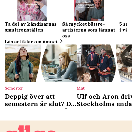
Ta del av kändisarnas
Så mycket bättre-
5 sak
smultronställen
artisterna som lämnat
i vår
oss
Läs artiklar om ämnet
Semester
Mat
Deppig över att
Ulf och Aron dri
semestern är slut? Då
Stockholms enda
är du ledig nästa gång
samiska deli: ”Vi
det som en
kulturgärning”