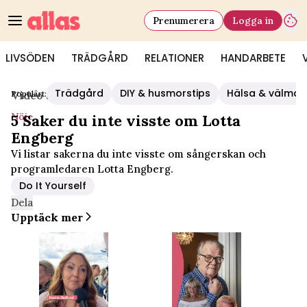
Prenumerera
Logga in
LIVSÖDEN
TRÄDGÅRD
RELATIONER
HANDARBETE
Trädgård
DIY & husmorstips
Hälsa & välmå
Populärt:
Video Start
/
Nöje
Nöje
5 Saker du inte visste om Lotta
Engberg
Vi listar sakerna du inte visste om sångerskan och
programledaren Lotta Engberg.
Do It Yourself
Dela
Upptäck mer