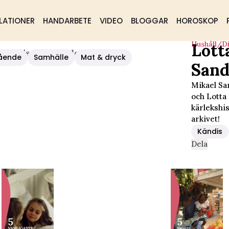
LATIONER
HANDARBETE
VIDEO
BLOGGAR
HOROSKOP
Hushåll/d
Lott
l Sandströms Kärlekshistoria
ående
Samhälle
Mat & dryck
Sand
Mikael Sa
och Lotta
kärlekshis
arkivet!
Kändis
Dela