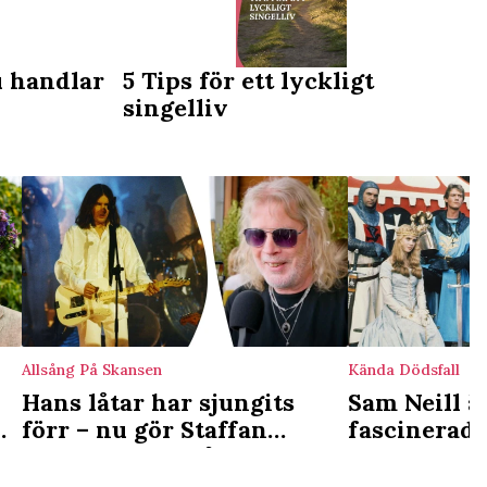
u handlar
5 Tips för ett lyckligt
singelliv
Allsång På Skansen
Kända Dödsfall
Hans låtar har sjungits
Sam Neill ä
n
förr – nu gör Staffan
fascinerade
Hellstrand Allsångsdebut
märkliga ny