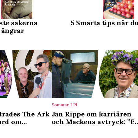
ste sakerna
5 Smarta tips när d
ångrar
Sommar I P1
ttrades The Ark
Jan Rippe om karriären
 ord om
och Mackens avtryck: ”E
gen
tankeställare”