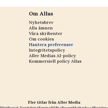
Om Allas
Nyhetsbrev
Alla ämnen
Våra skribenter
Om cookies
Hantera preferenser
Integritetspolicy
Aller Medias AI-policy
Kommersiell policy Allas
Fler titlar från Aller Media
Hänt
Svensk Damtidning
Femina
MåBra
Recept
Motherhood
Residen