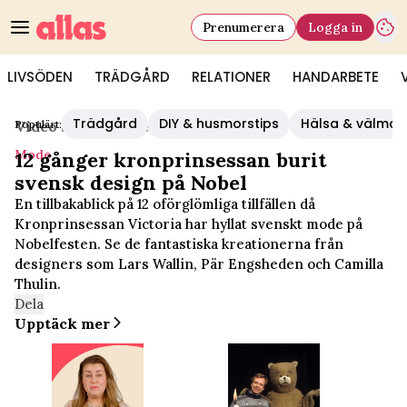
Prenumerera
Logga in
LIVSÖDEN
TRÄDGÅRD
RELATIONER
HANDARBETE
Trädgård
DIY & husmorstips
Hälsa & välmå
Populärt:
Video Start
/
Mode
Mode
12 gånger kronprinsessan burit
svensk design på Nobel
En tillbakablick på 12 oförglömliga tillfällen då
Kronprinsessan Victoria har hyllat svenskt mode på
Nobelfesten. Se de fantastiska kreationerna från
designers som Lars Wallin, Pär Engsheden och Camilla
Thulin.
Dela
Upptäck mer