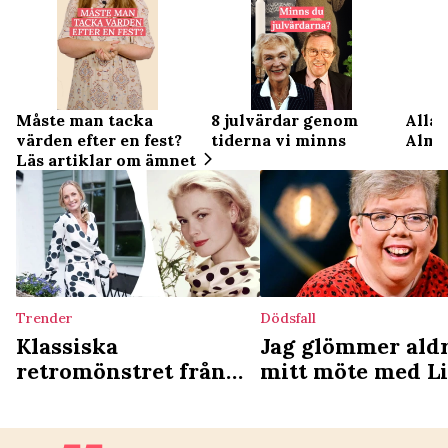
Måste man tacka
8 julvärdar genom
Allas
värden efter en fest?
tiderna vi minns
Alme
Läs artiklar om ämnet
Trender
Dödsfall
Klassiska
Jag glömmer ald
retromönstret från
mitt möte med L
50-talet är tillbaka –
Hammar – det lä
så fixar du stilen
hon mig